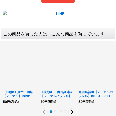
この商品を買った人は、こんな商品も買っています
〔状態B〕真帝王領域
〔状態A-〕魔玩具補綴
魔玩具補綴【ノーマルパ
【ノーマル】{SR01-
【ノーマルパラレル】
ラレル】{SUB1-JP008}
JP024}《魔法》
{SUB1-JP008}《魔法》
《魔法》
50
円
(税込)
70
円
(税込)
80
円
(税込)