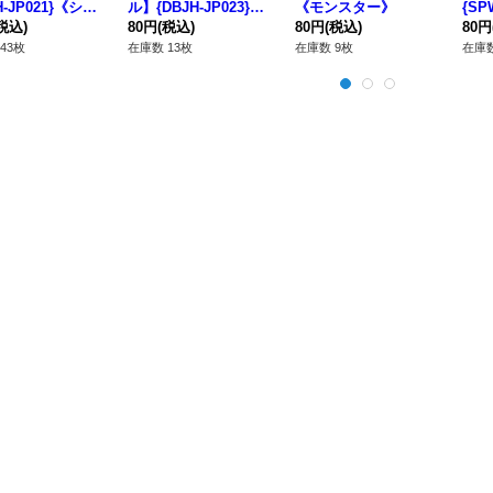
H-JP021}《シン
ル】{DBJH-JP023}
《モンスター》
{SP
》
税込)
《魔法》
80円
(税込)
80円
(税込)
80円
43枚
在庫数 13枚
在庫数 9枚
在庫数