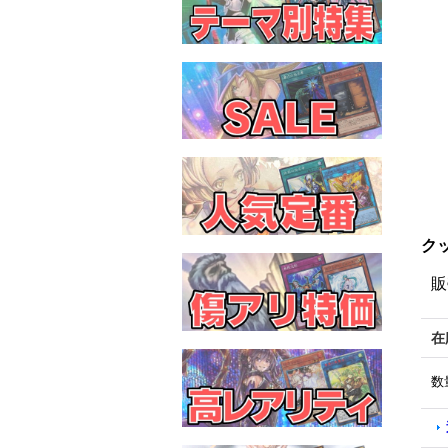
ク
販
在
数