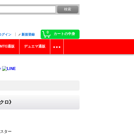
0
カートの中身
ログイン
新規登録
MTG通販
デュエマ通販
ンクロ》
スター