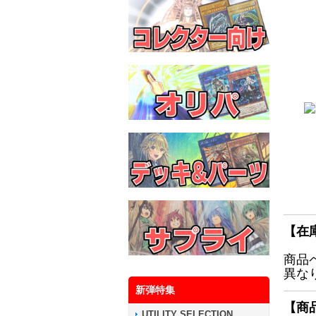
【在
商品
異な
新弾特集
【商
UTILITY SELECTION