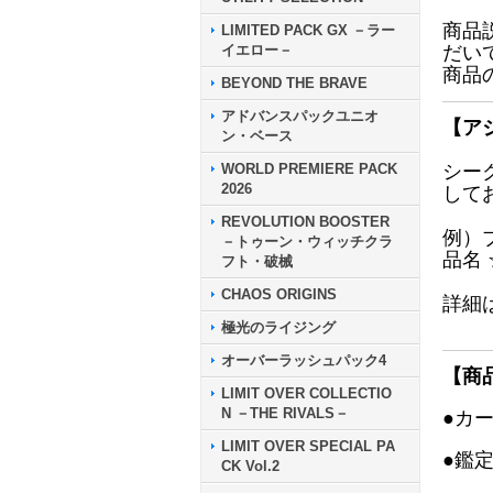
商品
LIMITED PACK GX －ラー
イエロー－
だい
商品
BEYOND THE BRAVE
アドバンスパックユニオ
【ア
ン・ベース
WORLD PREMIERE PACK
シー
2026
して
REVOLUTION BOOSTER
例）
－トゥーン・ウィッチクラ
品名
フト・破械
CHAOS ORIGINS
詳細
極光のライジング
オーバーラッシュパック4
【商
LIMIT OVER COLLECTIO
N －THE RIVALS－
●カ
LIMIT OVER SPECIAL PA
●鑑
CK Vol.2