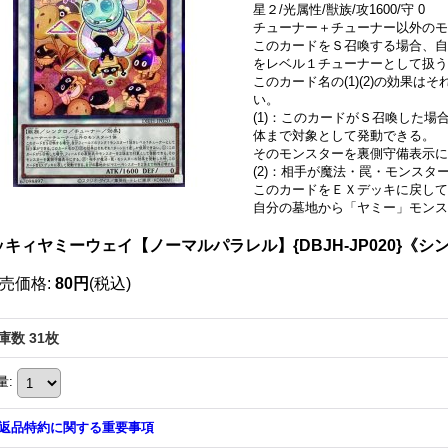
星２/光属性/獣族/攻1600/守 0
チューナー＋チューナー以外のモ
このカードをＳ召喚する場合、自
をレベル１チューナーとして扱う
このカード名の(1)(2)の効果
い。
(1)：このカードがＳ召喚した
体まで対象として発動できる。
そのモンスターを裏側守備表示に
(2)：相手が魔法・罠・モンスタ
このカードをＥＸデッキに戻して
自分の墓地から「ヤミー」モンス
ッキィヤミーウェイ【ノーマルパラレル】{DBJH-JP020}《シ
売価格
:
80円
(税込)
庫数 31枚
量
:
返品特約に関する重要事項