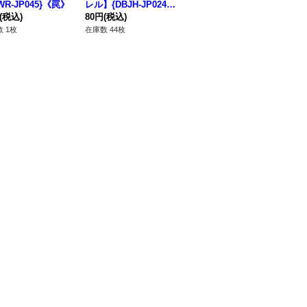
WR-JP045}《罠》
レル】{DBJH-JP024}
ンスター》
《
(税込)
《魔法》
80円
(税込)
120円
(税込)
18
 1枚
在庫数 44枚
在庫数 3枚
在庫