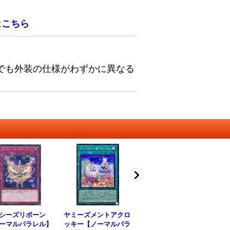
は
こちら
でも外装の仕様がわずかに異なる
シーズリボーン
ヤミーズメントアクロ
スケープゴースト【レ
獣
ーマルパラレル】
ッキー【ノーマルパラ
ア】{TDIL-JP033}《モ
パー