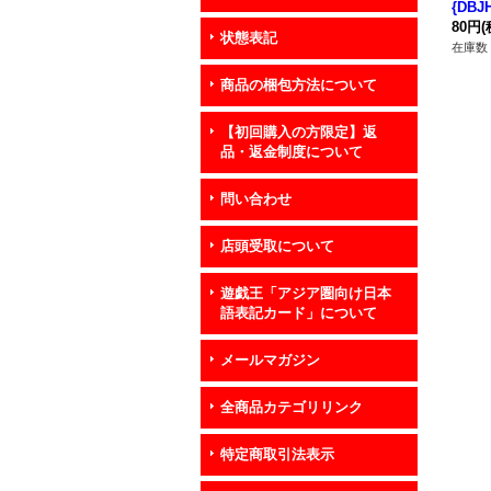
{DBJ
クロ
80円
(
状態表記
在庫数 
商品の梱包方法について
【初回購入の方限定】返
品・返金制度について
問い合わせ
店頭受取について
遊戯王「アジア圏向け日本
語表記カード」について
メールマガジン
全商品カテゴリリンク
特定商取引法表示