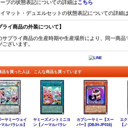
リーブの状態表記についての詳細は
こちら
レイマット・デュエルセットの状態表記についての詳細
プライ商品の外装について】
のサプライ商品の生産時期や生産場所により、同一商品
がございます。
商品を買った人は、こんな商品も買っています
ポーヤミーウェイ
ヤミーズメントミニヨ
カプシーヤミー【スー
エク
ーマルパラレル】
ン【ノーマルパラレ
パー】{DBJH-JP016}
【ノ