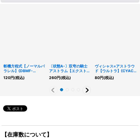
斬機方程式【ノーマルパ
〔状態A-〕双穹の騎士
ヴィシャス=アストラウ
ラレル】{DBMF-
アストラム【エクストラ
ド【ウルトラ】{CYAC-
JP010}《魔法》
シークレット】{RC04-
JP036}《融合》
120
円
(税込)
260
円
(税込)
80
円
(税込)
JP045}《リンク》
【在庫数について】