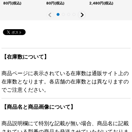
{RD/KP19-JP028}
JP035}《罠》
{RD/LGP2-JP039}
80
円
(税込)
80
円
(税込)
2,480
円
(税込)
《RDモンスター》
《RD魔法》
【在庫数について】
商品ページに表示されている在庫数は通販サイト上の
在庫数となります。各店舗の在庫数とは異なりますの
でご注意ください。
【商品名と商品画像について】
商品説明欄にて特別な記載が無い場合、商品名に記載
されている型番の商品を発送させていただいておりま