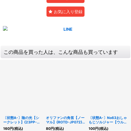
お気に入り登録
この商品を買った人は、こんな商品も買っています
〔状態A-〕陰の光【シ
オリファンの角笛【ノー
〔状態A-〕No63おしゃ
ークレット】{23PP-
マル】{ROTD-JP072}
もじソルジャー【ウルト
JP006}《魔法》
《罠》
ラ】{NCF1-JP063}《エ
160
円
(税込)
80
円
(税込)
100
円
(税込)
クシーズ》