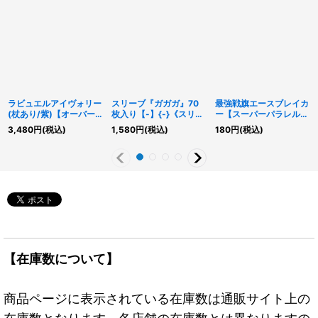
ラビュエルアイヴォリー
スリーブ『ガガガ』70
最強戦旗エースブレイカ
(杖あり/紫)【オーバー
枚入り【-】{-}《スリー
ー【スーパーパラレル】
ラッシュレア】
ブ》
{RD/5THS-JPB02}
3,480
円
(税込)
1,580
円
(税込)
180
円
(税込)
{RD/KP22-JP039}
《RDモンスター》
《RDリチュアル》
【在庫数について】
商品ページに表示されている在庫数は通販サイト上の