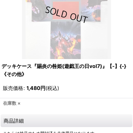
デッキケース『賜炎の咎姫(遊戯王の日vol7)』【-】{-}
《その他》
販売価格
:
1,480
円
(税込)
在庫数 ×
商品詳細