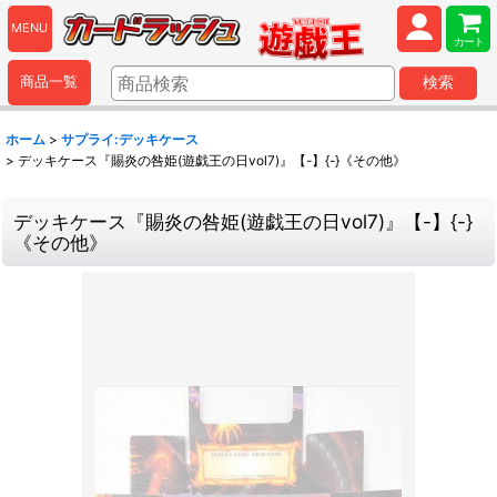
MENU
カート
商品一覧
検索
ホーム
>
サプライ:デッキケース
>
デッキケース『賜炎の咎姫(遊戯王の日vol7)』【-】{-}《その他》
デッキケース『賜炎の咎姫(遊戯王の日vol7)』【-】{-}
《その他》