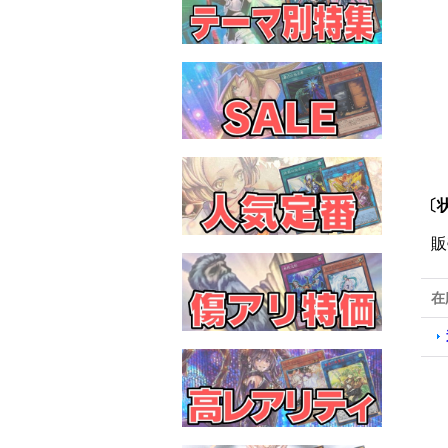
〔
販
在