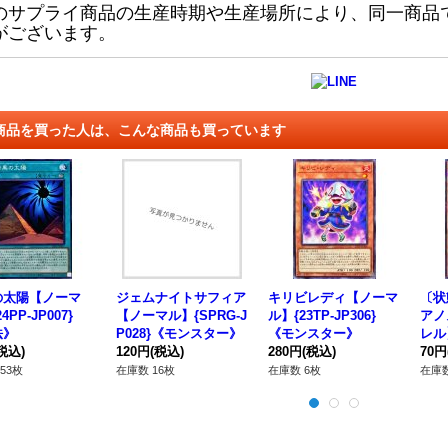
のサプライ商品の生産時期や生産場所により、同一商品
がございます。
商品を買った人は、こんな商品も買っています
の太陽【ノーマ
ジェムナイトサフィア
キリビレディ【ノーマ
〔状
4PP-JP007}
【ノーマル】{SPRG-J
ル】{23TP-JP306}
アノ
法》
P028}《モンスター》
《モンスター》
レル】
税込)
120円
(税込)
280円
(税込)
《モ
70円
53枚
在庫数 16枚
在庫数 6枚
在庫数