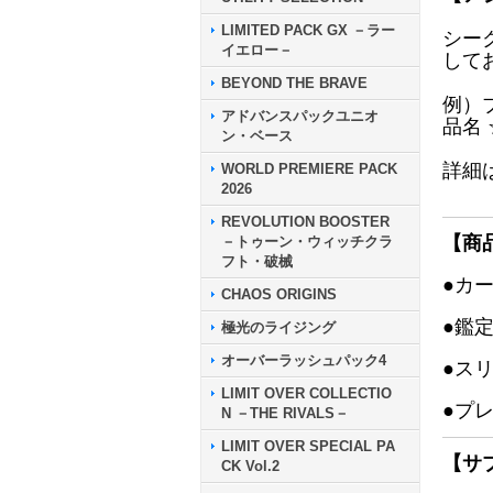
LIMITED PACK GX －ラー
シー
イエロー－
して
BEYOND THE BRAVE
例）
アドバンスパックユニオ
品名
ン・ベース
詳細
WORLD PREMIERE PACK
2026
REVOLUTION BOOSTER
【商
－トゥーン・ウィッチクラ
フト・破械
●カ
CHAOS ORIGINS
●鑑
極光のライジング
オーバーラッシュパック4
●ス
LIMIT OVER COLLECTIO
●プ
N －THE RIVALS－
LIMIT OVER SPECIAL PA
【サ
CK Vol.2