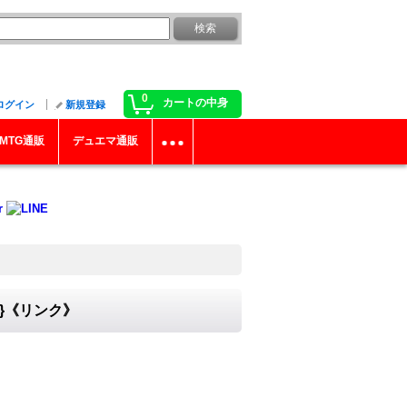
0
カートの中身
ログイン
新規登録
MTG通販
デュエマ通販
9}《リンク》