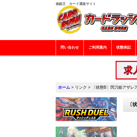
遊戯王 カード通販サイト
問い合わせ
ご利用案内
状態表記
ホーム
>
リンク
>
〔状態B〕閃刀姫アザレアテ
〔状