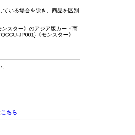
している場合を除き、商品を区別
}《モンスター》のアジア版カード商
CU-JP001}《モンスター》
い。
は
こちら