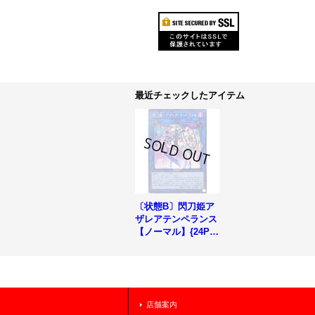
最近チェックしたアイテム
〔状態B〕閃刀姫ア
ザレアテンペランス
【ノーマル】{24PP-
JP019}《リンク》
店舗案内