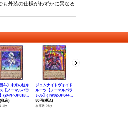
でも外装の仕様がわずかに異なる
態A-〕未来の柱キ
ジェムナイトヴォイド
ゴッドフェニックスギ
レ
ス【ノーマルパラ
ルーツ【ノーマルパラ
アフリード【ウルト
ク
{24PP-JP018}
レル】{TW02-JP044}
ラ】{SR09-JP001}
-J
ンスター》
(税込)
《モンスター》
80円
(税込)
《モンスター》
280円
(税込)
ー
80
 1枚
在庫数 26枚
在庫数 1枚
在庫