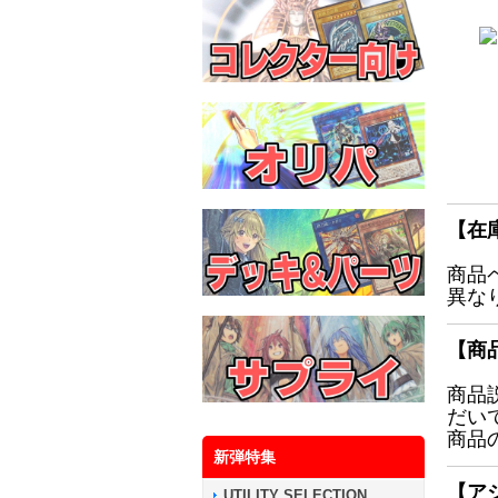
【在
商品
異な
【商
商品
だい
商品
新弾特集
【ア
UTILITY SELECTION