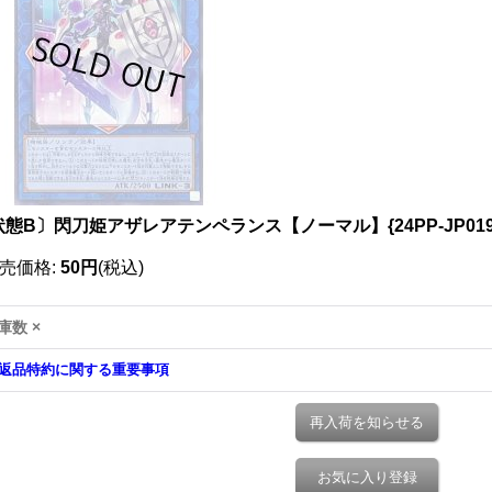
状態B〕閃刀姫アザレアテンペランス【ノーマル】{24PP-JP01
売価格
:
50円
(税込)
庫数 ×
返品特約に関する重要事項
再入荷を知らせる
お気に入り登録