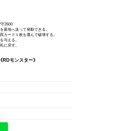
守2600
を墓地へ送って発動できる。
罠カード１枚を選んで破壊する。
を与える。
札に戻す。
}《RDモンスター》