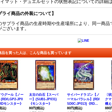
レイマット・デュエルセットの状態表記についての詳細
プライ商品の外装について】
のサプライ商品の生産時期や生産場所により、同一商品
がございます。
商品を買った人は、こんな商品も買っています
ドウグール【ノー
太古の白石【スーパ
サイバードラゴン【ノ
〔状
RD/LGP2-JP0
ー】{SUB1-JP031}
ーマルパラレル】{RD/
クマ
《RDモンスター》
《モンスター》
SD0C-JP013}《RDモ
構え
税込)
80円
(税込)
ンスター》
80円
(税込)
リズ
880