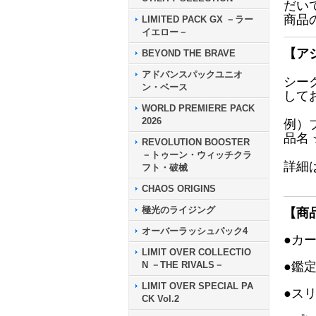
だい
商品
LIMITED PACK GX －ラー
イエロー－
【ア
BEYOND THE BRAVE
アドバンスパックユニオ
シー
ン・ベース
して
WORLD PREMIERE PACK
2026
例）
品名
REVOLUTION BOOSTER
－トゥーン・ウィッチクラ
詳細
フト・破械
CHAOS ORIGINS
極光のライジング
【商
オーバーラッシュパック4
●カ
LIMIT OVER COLLECTIO
N －THE RIVALS－
●鑑
LIMIT OVER SPECIAL PA
●ス
CK Vol.2