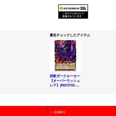
最近チェックしたアイテム
邪影ダークルーカー
【オーバーラッシュ
レア】{RD/5TH1-JP
023}《RDモンスタ
ー》
店舗案内