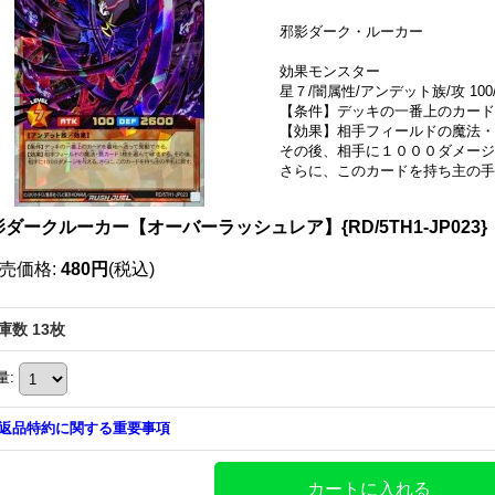
邪影ダーク・ルーカー
効果モンスター
星７/闇属性/アンデット族/攻 100/
【条件】デッキの一番上のカード
【効果】相手フィールドの魔法・
その後、相手に１０００ダメージ
さらに、このカードを持ち主の手
ダークルーカー【オーバーラッシュレア】{RD/5TH1-JP023
売価格
:
480円
(税込)
庫数 13枚
量
:
返品特約に関する重要事項