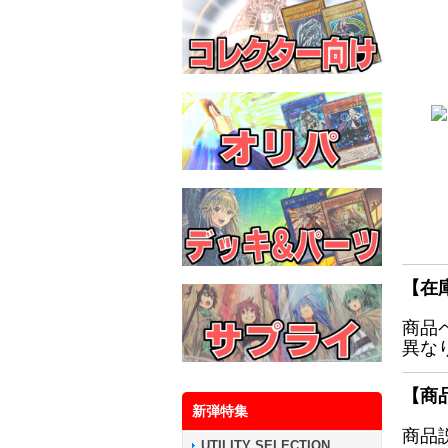
【在
商品
異な
【商
新弾特集
商品
UTILITY SELECTION