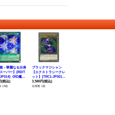
鏡－華麗なる分身
ブラックマジシャン
スーパー】{RD/T
【エクストラシークレ
-JP014}《RD魔
ット】{TRC1-JP001}
円
(税込)
《モンスター》
3,580円
(税込)
 14枚
在庫数 1枚