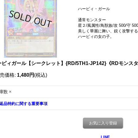
ハーピィ・ガール
通常モンスター
星２/風属性/鳥獣族/攻 500/守 50
美しく華麗に舞い、鋭く攻撃する
ハーピィの女の子。
ピィガール【シークレット】{RD/5TH1-JP142}《RDモンス
売価格
:
1,480円
(税込)
庫数 ×
返品特約に関する重要事項
お気に入り登録