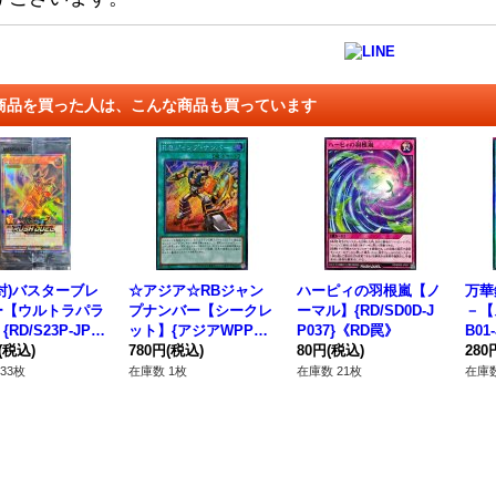
商品を買った人は、こんな商品も買っています
封)バスターブレ
☆アジア☆RBジャン
ハーピィの羽根嵐【ノ
万華
ー【ウルトラパラ
プナンバー【シークレ
ーマル】{RD/SD0D-J
－【
RD/S23P-JP00
ット】{アジアWPP7-J
P037}《RD罠》
B01
RDモンスター》
(税込)
P022}《魔法》
780円
(税込)
80円
(税込)
法》
280
33枚
在庫数 1枚
在庫数 21枚
在庫数