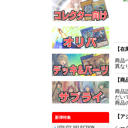
【在
商品
異な
【商
商品
だい
商品
【ア
新弾特集
UTILITY SELECTION