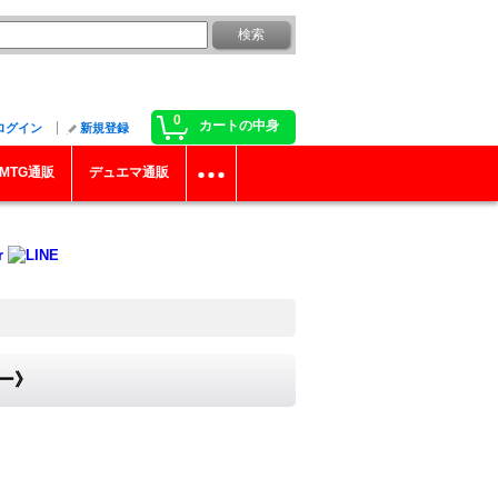
0
カートの中身
ログイン
新規登録
MTG通販
デュエマ通販
ター》