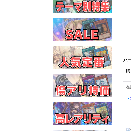
ハー
販
在