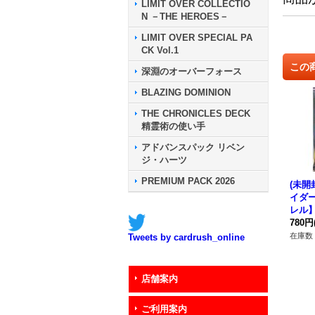
LIMIT OVER COLLECTIO
N －THE HEROES－
LIMIT OVER SPECIAL PA
CK Vol.1
この
深淵のオーバーフォース
BLAZING DOMINION
THE CHRONICLES DECK
精霊術の使い手
アドバンスパック リベン
ジ・ハーツ
PREMIUM PACK 2026
(未開
イダ
レル】{
1}《
780円
在庫数 
Tweets by cardrush_online
店舗案内
ご利用案内