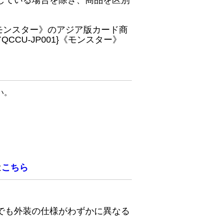
している場合を除き、商品を区別
}《モンスター》のアジア版カード商
CU-JP001}《モンスター》
い。
は
こちら
でも外装の仕様がわずかに異なる