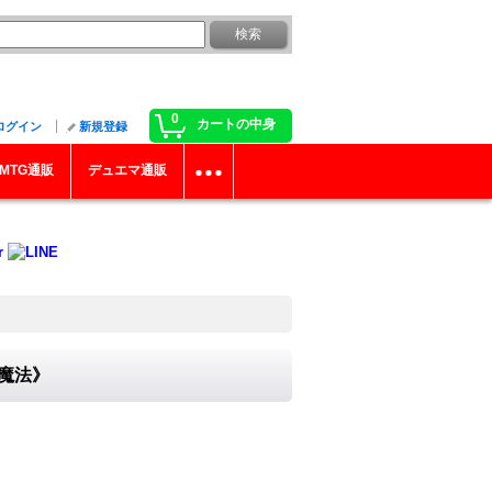
0
カートの中身
ログイン
新規登録
MTG通販
デュエマ通販
D魔法》