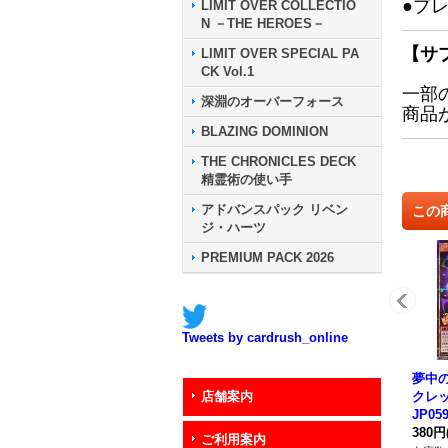
●プ
LIMIT OVER COLLECTIO
N －THE HEROES－
【サ
LIMIT OVER SPECIAL PA
CK Vol.1
一部
深淵のオーバーフォース
商品
BLAZING DOMINION
THE CHRONICLES DECK
精霊術の使い手
アドバンスパック リベン
この
ジ・ハーツ
PREMIUM PACK 2026
Tweets by cardrush_online
夢中
クレッ
店舗案内
JP0
ー》
380円
ご利用案内