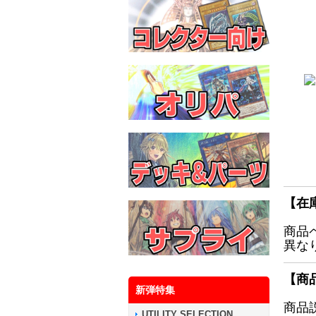
【在
商品
異な
【商
新弾特集
商品
UTILITY SELECTION