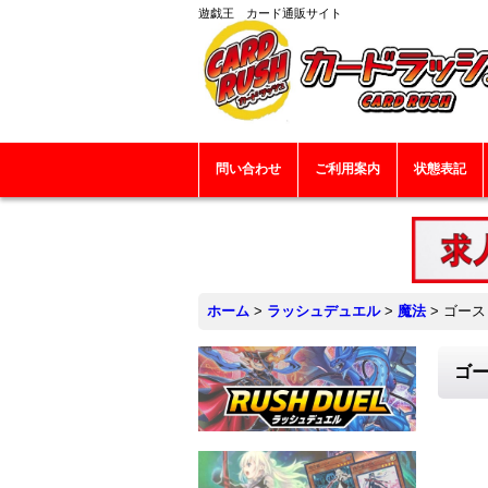
遊戯王 カード通販サイト
問い合わせ
ご利用案内
状態表記
ホーム
>
ラッシュデュエル
>
魔法
>
ゴース
ゴー