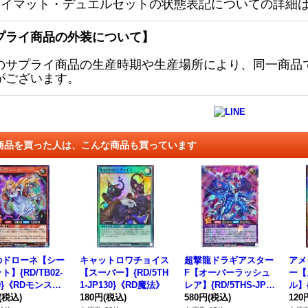
レイマット・デュエルセットの状態表記についての詳細
プライ商品の外装について】
のサプライ商品の生産時期や生産場所により、同一商品
がございます。
商品を買った人は、こんな商品も買っています
のドローネ【シー
キャットロワチョイス
超撃龍ドラギアスター
アメ
ト】{RD/TB02-
【スーパー】{RD/5TH
F【オーバーラッシュ
ー【
59}《RDモンスタ
1-JP130}《RD魔法》
レア】{RD/5THS-JPB
ル】{
(税込)
180円
(税込)
01}《RDフュージョ
580円
(税込)
《R
120