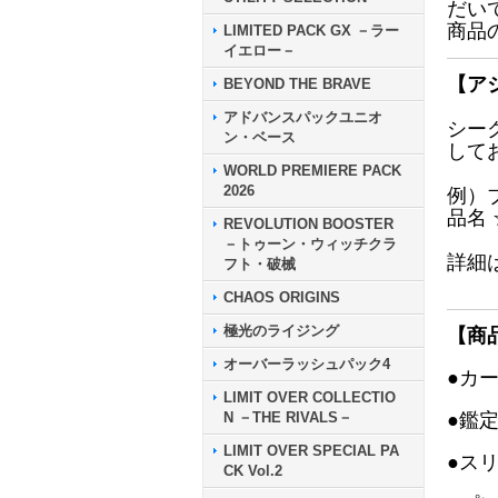
だい
商品
LIMITED PACK GX －ラー
イエロー－
【ア
BEYOND THE BRAVE
アドバンスパックユニオ
シー
ン・ベース
して
WORLD PREMIERE PACK
2026
例）
品名
REVOLUTION BOOSTER
－トゥーン・ウィッチクラ
詳細
フト・破械
CHAOS ORIGINS
極光のライジング
【商
オーバーラッシュパック4
●カ
LIMIT OVER COLLECTIO
N －THE RIVALS－
●鑑
LIMIT OVER SPECIAL PA
●ス
CK Vol.2