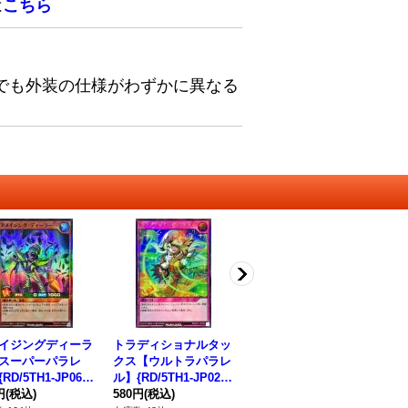
は
こちら
でも外装の仕様がわずかに異なる
イジングディーラ
トラディショナルタッ
ウィスニャーリングフ
手
スーパーパラレ
クス【ウルトラパラレ
ェアリー【スーパー】
ル】
RD/5TH1-JP063}
ル】{RD/5TH1-JP024}
{RD/KP20-JP047}《R
《
Dモンスター》
円
(税込)
《RD罠》
580円
(税込)
Dフュージョン》
80円
(税込)
80