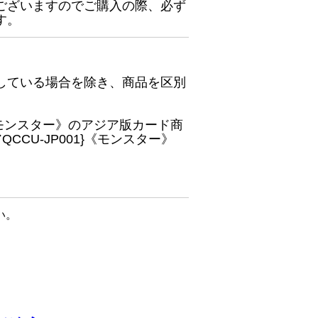
ございますのでご購入の際、必ず
す。
している場合を除き、商品を区別
}《モンスター》のアジア版カード商
CU-JP001}《モンスター》
い。