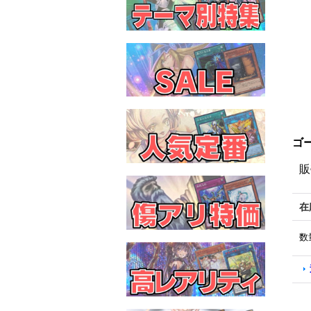
ゴー
販
在
数