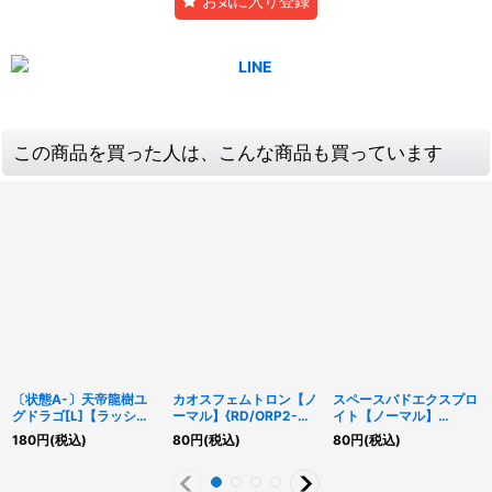
お気に入り登録
この商品を買った人は、こんな商品も買っています
〔状態A-〕天帝龍樹ユ
カオスフェムトロン【ノ
スペースバドエクスプロ
グドラゴ[L]【ラッシュ
ーマル】{RD/ORP2-
イト【ノーマル】
レア】{RD/MAX1-
JP012}《RDモンスタ
{RD/ORP2-JP015}
180
円
(税込)
80
円
(税込)
80
円
(税込)
JP010}《RDモンスタ
ー》
《RDモンスター》
ー》