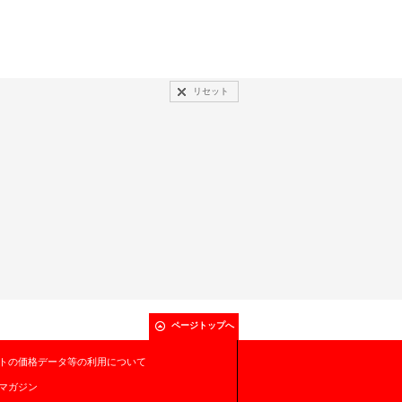
リセット
ページトップへ
トの価格データ等の利用について
マガジン