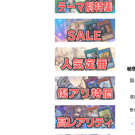
秘密
販
在
数