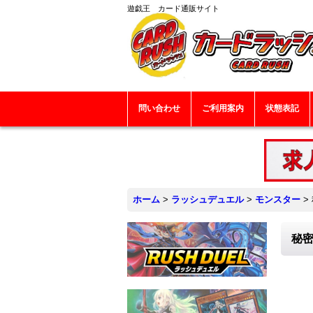
遊戯王 カード通販サイト
問い合わせ
ご利用案内
状態表記
ホーム
>
ラッシュデュエル
>
モンスター
>
秘密