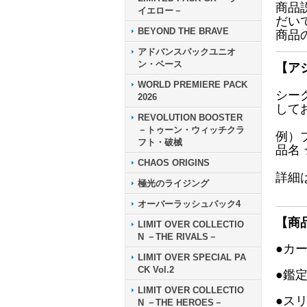
商品
イエロー－
だい
BEYOND THE BRAVE
商品
アドバンスパックユニオ
ン・ベース
【ア
WORLD PREMIERE PACK
シー
2026
して
REVOLUTION BOOSTER
－トゥーン・ウィッチクラ
例）
フト・破械
品名
CHAOS ORIGINS
詳細
極光のライジング
オーバーラッシュパック4
【商
LIMIT OVER COLLECTIO
N －THE RIVALS－
●カ
LIMIT OVER SPECIAL PA
CK Vol.2
●鑑
LIMIT OVER COLLECTIO
●ス
N －THE HEROES－