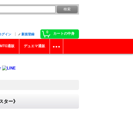
0
カートの中身
ログイン
新規登録
MTG通販
デュエマ通販
ンスター》