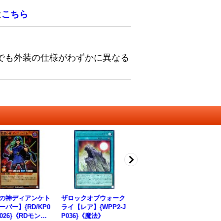
は
こちら
でも外装の仕様がわずかに異なる
の神ディアンケト
ザロックオブウォーク
〔状態A-〕マジシャン
闇
ーパー】{RD/KP0
ライ【レア】{WPP2-J
オブブラックカオス
ー】
P026}《RDモンス
P036}《魔法》
【ウルトラ】{RD/SD0
《