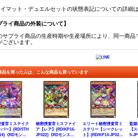
レイマット・デュエルセットの状態表記についての詳細
プライ商品の外装について】
のサプライ商品の生産時期や生産場所により、同一商品
がございます。
商品を買った人は、こんな商品も買っています
捜査官ミステイク
秘密捜査官ミスファイ
エリート秘密捜査官ミ
監獄
パー】{RD/5TH
ア【レア】{RD/KP16-
ステリー【シークレッ
【ス
114}《RDモンス
JP022}《RDモンスタ
ト】{RD/KP14-JP022}
5-J