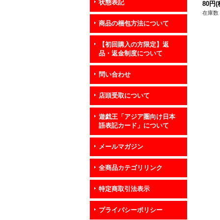
状態表記
ター
80円
(
在庫数 
商品の梱包方法について
【初回購入の方限定】返
品・返金制度について
問い合わせ
店頭受取について
遊戯王「アジア圏向け日本
語表記カード」について
メールマガジン
全商品カテゴリリンク
特定商取引法表示
プライバシーポリシー