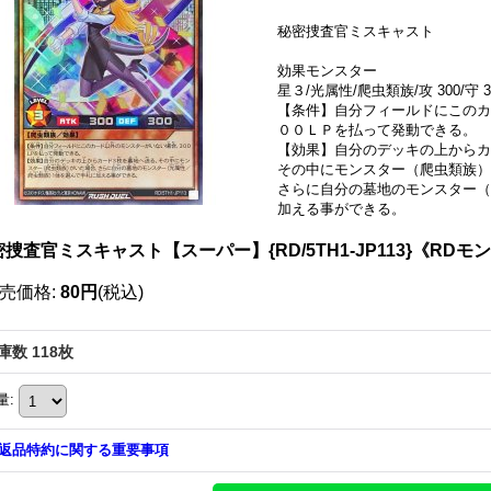
秘密捜査官ミスキャスト
効果モンスター
星３/光属性/爬虫類族/攻 300/守 3
【条件】自分フィールドにこのカ
００ＬＰを払って発動できる。
【効果】自分のデッキの上から
その中にモンスター（爬虫類族）
さらに自分の墓地のモンスター（
加える事ができる。
捜査官ミスキャスト【スーパー】{RD/5TH1-JP113}《RDモ
売価格
:
80円
(税込)
庫数 118枚
量
:
返品特約に関する重要事項