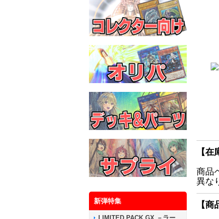
【在
商品
異な
新弾特集
【商
LIMITED PACK GX －ラー