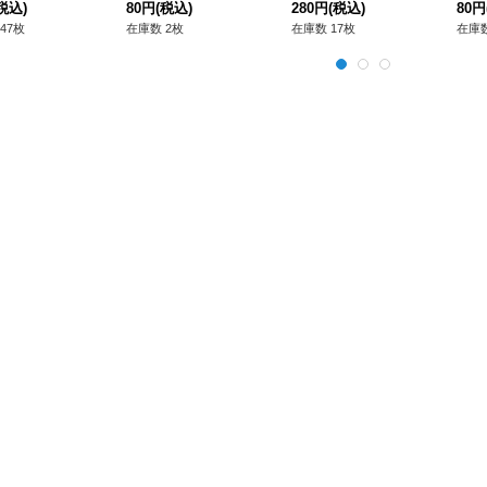
》
税込)
ー》
80円
(税込)
《RDモンスター》
280円
(税込)
ター
80円
47枚
在庫数 2枚
在庫数 17枚
在庫数