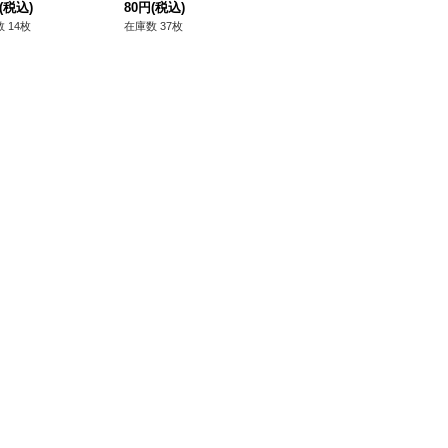
》
(税込)
80円
(税込)
E-JP001}《RDリチュ
260円
(税込)
80
アル》
 14枚
在庫数 37枚
在庫数 12枚
在庫