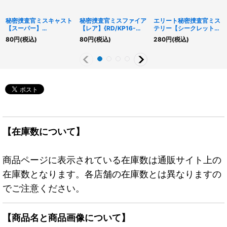
秘密捜査官ミスキャスト
秘密捜査官ミスファイア
エリート秘密捜査官ミス
【スーパー】
【レア】{RD/KP16-
テリー【シークレット】
{RD/5TH1-JP113}《RD
JP022}《RDモンスタ
{RD/KP14-JP022}
80
円
(税込)
80
円
(税込)
280
円
(税込)
モンスター》
ー》
《RDモンスター》
【在庫数について】
商品ページに表示されている在庫数は通販サイト上の
在庫数となります。各店舗の在庫数とは異なりますの
でご注意ください。
【商品名と商品画像について】