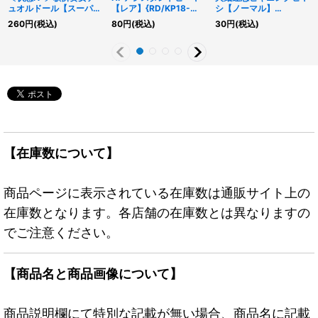
ュオルドール【スーパ
【レア】{RD/KP18-
シ【ノーマル】
ー】{RD/KP23-JP043}
JP009}《RDモンスタ
{RD/KP24-JP035}
260
円
(税込)
80
円
(税込)
30
円
(税込)
《RDフュージョン》
ー》
《RDフュージョン》
【在庫数について】
商品ページに表示されている在庫数は通販サイト上の
在庫数となります。各店舗の在庫数とは異なりますの
でご注意ください。
【商品名と商品画像について】
商品説明欄にて特別な記載が無い場合、商品名に記載