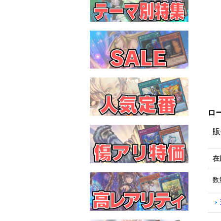
ロー
販
在
数