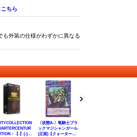
は
こちら
でも外装の仕様がわずかに異なる
ITYCOLLECTION
〔状態A-〕竜騎士ブラ
フェイバリットヒーロ
QU
ARTERCENTUR
ックマジシャンガール
ー【レア】{DP23-JP0
LI
ITION－【-】{-}
(正面)【クォーターセ
15}《魔法》
《