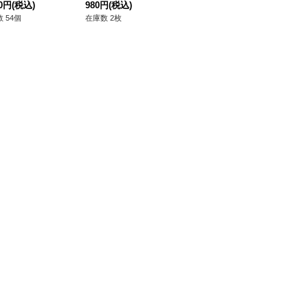
開封BOX》
80円
(税込)
ンチュリーシークレッ
980円
(税込)
80円
(税込)
8,
ト】{QCAC-JP020}
 54個
在庫数 2枚
在庫数 124枚
在庫
《融合》