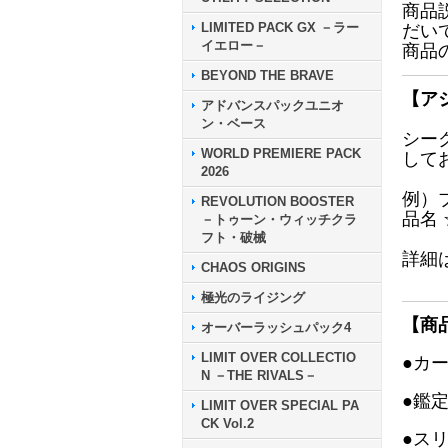
商品
LIMITED PACK GX －ラー
だい
イエロー－
商品
BEYOND THE BRAVE
【ア
アドバンスパックユニオ
ン・ベース
シー
WORLD PREMIERE PACK
して
2026
例）
REVOLUTION BOOSTER
品名
－トゥーン・ウィッチクラ
フト・破械
詳細
CHAOS ORIGINS
極光のライジング
【商
オーバーラッシュパック4
LIMIT OVER COLLECTIO
●カ
N －THE RIVALS－
●鑑
LIMIT OVER SPECIAL PA
CK Vol.2
●ス