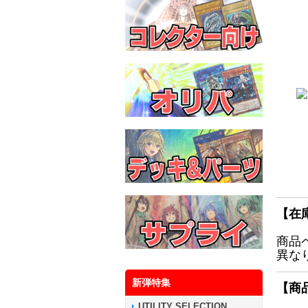
【在
商品
異な
新弾特集
【商
UTILITY SELECTION