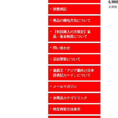
6,98
在庫数 
状態表記
商品の梱包方法について
【初回購入の方限定】返
品・返金制度について
問い合わせ
店頭受取について
遊戯王「アジア圏向け日本
語表記カード」について
メールマガジン
全商品カテゴリリンク
特定商取引法表示