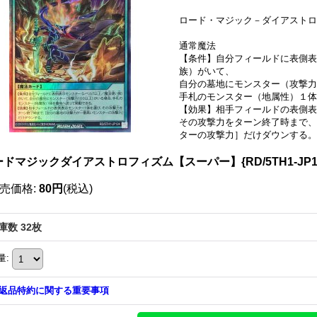
ロード・マジック－ダイアストロ
通常魔法
【条件】自分フィールドに表側表
族）がいて、
自分の墓地にモンスター（攻撃力
手札のモンスター（地属性）１体
【効果】相手フィールドの表側表
その攻撃力をターン終了時まで、
ターの攻撃力］だけダウンする。
ドマジックダイアストロフィズム【スーパー】{RD/5TH1-JP1
売価格
:
80円
(税込)
庫数 32枚
量
:
返品特約に関する重要事項