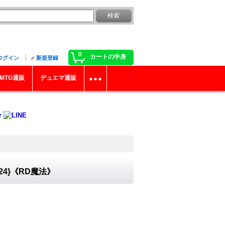
0
カートの中身
ログイン
新規登録
MTG通販
デュエマ通販
24}《RD魔法》