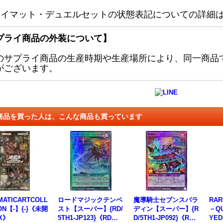
レイマット・デュエルセットの状態表記についての詳細
プライ商品の外装について】
のサプライ商品の生産時期や生産場所により、同一商品
がございます。
商品を買った人は、こんな商品も買っています
MATICARTCOLL
ロードマジックテンペ
魔導騎士セブンスパラ
RAR
ON【-】{-}《未開
スト【スーパー】{RD/
ディン【スーパー】{R
－QU
X》
5TH1-JP123}《RD魔
D/5TH1-JP092}《RD
YED