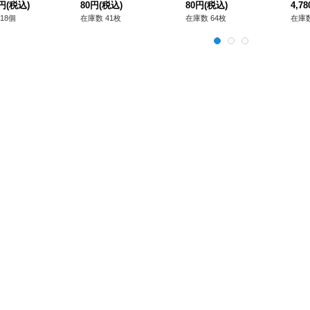
0円
(税込)
法》
80円
(税込)
フュージョン》
80円
(税込)
《未
4,7
18個
在庫数 41枚
在庫数 64枚
在庫数