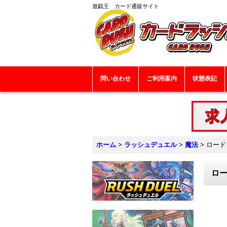
遊戯王 カード通販サイト
問い合わせ
ご利用案内
状態表記
ホーム
>
ラッシュデュエル
>
魔法
>
ロード
ロー