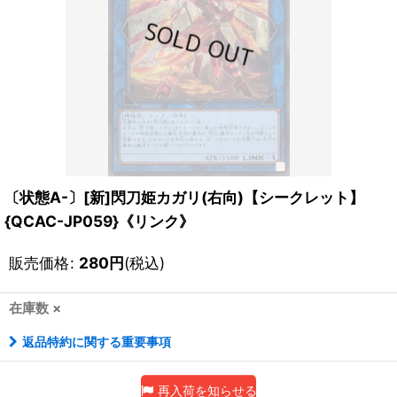
〔状態A-〕[新]閃刀姫カガリ(右向)【シークレット】
{QCAC-JP059}《リンク》
販売価格
:
280
円
(税込)
在庫数 ×
返品特約に関する重要事項
再入荷を知らせる