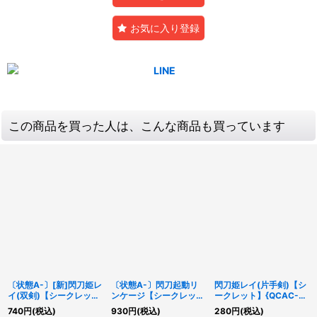
お気に入り登録
この商品を買った人は、こんな商品も買っています
〔状態A-〕[新]閃刀姫レ
〔状態A-〕閃刀起動リ
閃刀姫レイ(片手剣)【シ
イ(双剣)【シークレッ
ンケージ【シークレッ
ークレット】{QCAC-
ト】{QCAC-JP008}
ト】{SSB1-JPS02}《魔
JP008}《モンスター》
740
円
(税込)
930
円
(税込)
280
円
(税込)
《モンスター》
法》