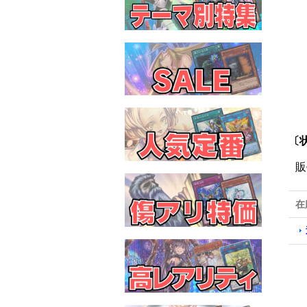
〔状
販
在