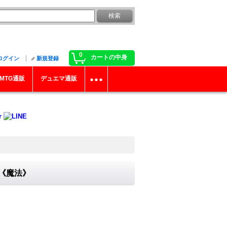
0
カートの中身
ログイン
新規登録
MTG通販
デュエマ通販
}《魔法》