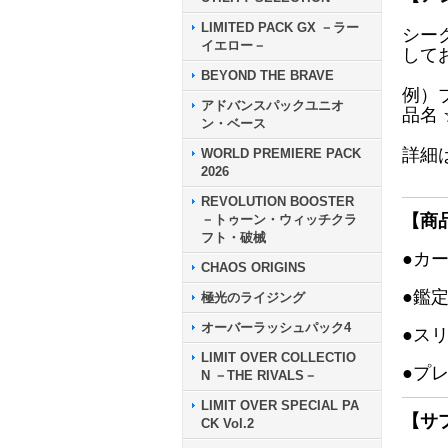
LIMITED PACK GX －ラー
シー
イエロー－
して
BEYOND THE BRAVE
例）
アドバンスパックユニオ
品名
ン・ベース
詳細
WORLD PREMIERE PACK
2026
REVOLUTION BOOSTER
【商
－トゥーン・ウィッチクラ
フト・破械
●カ
CHAOS ORIGINS
●鑑
極光のライジング
オーバーラッシュパック4
●ス
LIMIT OVER COLLECTIO
●プ
N －THE RIVALS－
LIMIT OVER SPECIAL PA
【サ
CK Vol.2