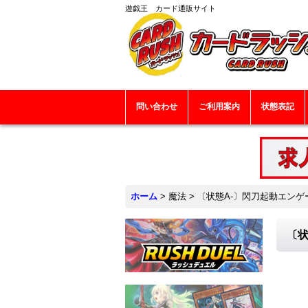
遊戯王 カード通販サイト
問い合わせ
ご利用案内
状態表記
ホーム
>
魔法
>
〔状態A-〕閃刀起動エンゲージ
〔状