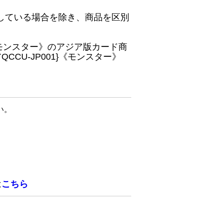
している場合を除き、商品を区別
}《モンスター》のアジア版カード商
CU-JP001}《モンスター》
い。
は
こちら