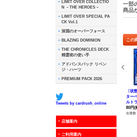
LIMIT OVER COLLECTIO
一部
N －THE HEROES－
商品
LIMIT OVER SPECIAL PA
CK Vol.1
深淵のオーバーフォース
この
BLAZING DOMINION
THE CHRONICLES DECK
精霊術の使い手
アドバンスパック リベン
ジ・ハーツ
PREMIUM PACK 2026
〔状
ター
ルトラ】
Tweets by cardrush_online
8}《
80円
(
在庫数 
店舗案内
ご利用案内