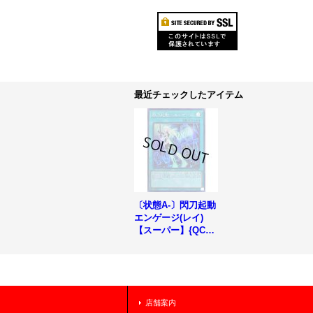
最近チェックしたアイテム
〔状態A-〕閃刀起動
エンゲージ(レイ)
【スーパー】{QCAC
-JP061}《魔法》
店舗案内