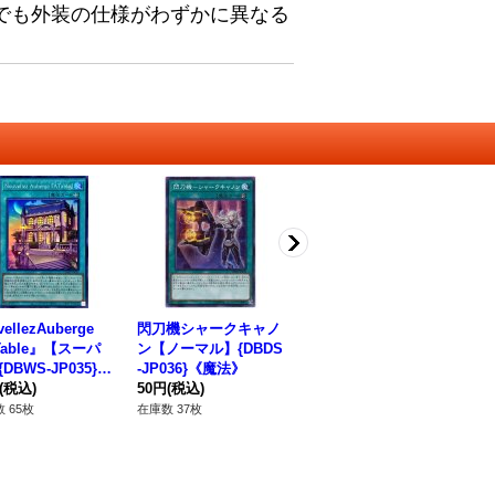
でも外装の仕様がわずかに異なる
vellezAuberge
閃刀機シャークキャノ
発禁令【スーパー】{Q
精
Table』【スーパ
ン【ノーマル】{DBDS
CDB-JP057}《魔法》
{D
DBWS-JP035}
-JP036}《魔法》
120円
(税込)
法
法》
(税込)
50円
(税込)
80
在庫数 176枚
 65枚
在庫数 37枚
在庫