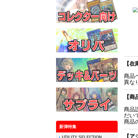
【在
商品
異な
【商
商品
だい
商品
新弾特集
【ア
UTILITY SELECTION