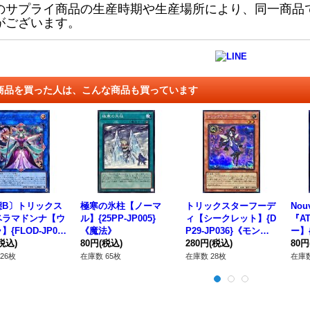
のサプライ商品の生産時期や生産場所により、同一商品
がございます。
商品を買った人は、こんな商品も買っています
態B〕トリックス
極寒の氷柱【ノーマ
トリックスターフーデ
Nou
ベラマドンナ【ウ
ル】{25PP-JP005}
ィ【シークレット】{D
『A
{FLOD-JP03
《魔法》
P29-JP036}《モンス
ー】{
リンク》
税込)
80円
(税込)
ター》
280円
(税込)
《魔
80円
26枚
在庫数 65枚
在庫数 28枚
在庫数