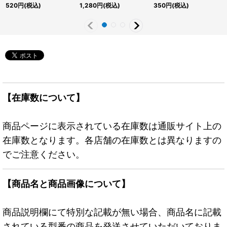
ーシークレット】
ン【クォーターセンチュ
ト】{BETB-JPS02}《モ
520
円
(税込)
1,280
円
(税込)
350
円
(税込)
{AGOV-JP010}《モン
リーシークレット】
ンスター》
スター》
{QCDB-JP036}《シン
クロ》
【在庫数について】
商品ページに表示されている在庫数は通販サイト上の
在庫数となります。各店舗の在庫数とは異なりますの
でご注意ください。
【商品名と商品画像について】
商品説明欄にて特別な記載が無い場合、商品名に記載
されている型番の商品を発送させていただいておりま