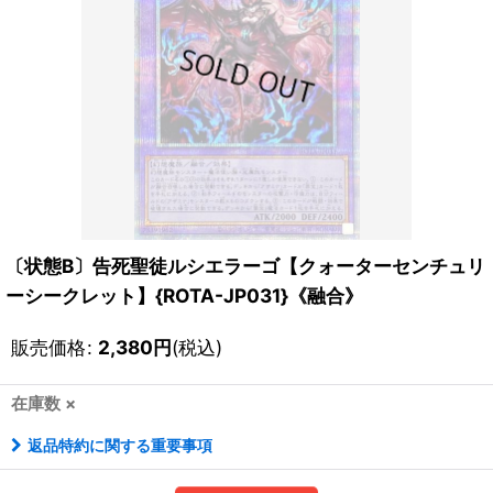
〔状態B〕告死聖徒ルシエラーゴ【クォーターセンチュリ
ーシークレット】{ROTA-JP031}《融合》
販売価格
:
2,380
円
(税込)
在庫数 ×
返品特約に関する重要事項