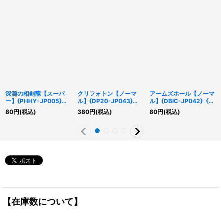
深淵の相剣龍【スーパ
クリフォトン【ノーマ
アームズホール【ノーマ
ー】{PHHY-JP005}
ル】{DP20-JP043}
ル】{DBIC-JP042}《魔
《モンスター》
《モンスター》
法》
80
円
(税込)
380
円
(税込)
80
円
(税込)
【在庫数について】