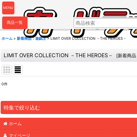
MENU
商品一覧
ホーム
>
新着商品：遊戯王
>
LIMIT OVER COLLECTION －THE HEROES－
LIMIT OVER COLLECTION －THE HEROES－
[
新着商品
0
件
表示数
:
並び順
:
特集で絞り込む
ホーム
☆SALE☆
マイページ