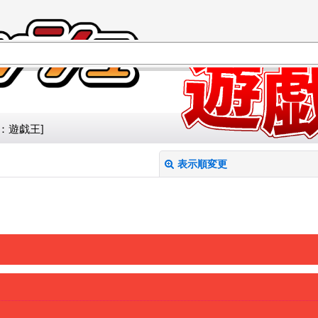
：遊戯王
]
表示順変更
絞り込む