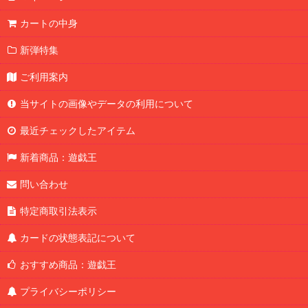
UTILITY SELECTION
カートの中身
LIMITED PACK GX －ラーイエロー－
新弾特集
BEYOND THE BRAVE
ご利用案内
アドバンスパックユニオン・ベース
当サイトの画像やデータの利用について
WORLD PREMIERE PACK 2026
最近チェックしたアイテム
REVOLUTION BOOSTER －トゥーン・ウィッチクラフト・破械
新着商品：遊戯王
極光のライジング
問い合わせ
CHAOS ORIGINS
特定商取引法表示
オーバーラッシュパック4
カードの状態表記について
おすすめ商品：遊戯王
LIMIT OVER COLLECTION －THE RIVALS－
プライバシーポリシー
LIMIT OVER SPECIAL PACK Vol.2