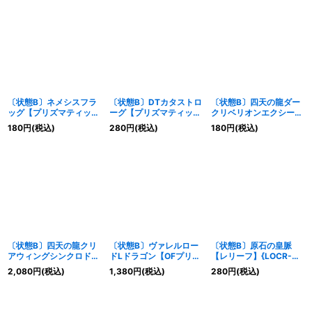
ター》
〔状態B〕ネメシスフラ
〔状態B〕DTカタストロ
〔状態B〕四天の龍ダー
ッグ【プリズマティック
ーグ【プリズマティック
クリベリオンエクシーズ
シークレット】{LOCR-
シークレット】{LOCR-
ドラゴン【シークレッ
180
円
(税込)
280
円
(税込)
180
円
(税込)
JP054}《モンスター》
JP022}《モンスター》
ト】{LOCR-JP015}《エ
クシーズ》
〔状態B〕四天の龍クリ
〔状態B〕ヴァレルロー
〔状態B〕原石の皇脈
アウィングシンクロドラ
ドLドラゴン【OFプリズ
【レリーフ】{LOCR-
ゴン【OFプリズマティ
マティックシークレッ
JP076}《魔法》
2,080
円
(税込)
1,380
円
(税込)
280
円
(税込)
ックシークレット】
ト】{LOCR-JP016}《リ
{LOCR-JP014}《シンク
ンク》
ロ》