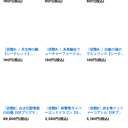
180
円
(税込)
80
円
(税込)
80
円
(税込)
シーズ》
JP045}《モンスター》
〔状態A-〕月女神の鏃
〔状態A-〕未来融合フ
〔状態A-〕白銀の城の
【シークレット】
ューチャーフュージョン
ラビュリンス【シークレ
{LOCR-JP037}《魔
ノヴァ【ウルトラ】
ット】{LOCR-JP031}
160
円
(税込)
160
円
(税込)
100
円
(税込)
法》
{LOCR-JP006}《魔
《モンスター》
法》
〔状態B〕白き幻獣青眼
〔状態B〕終撃竜サイバ
〔状態B〕赤き竜ケッツ
の白龍【OFプリズマテ
ーエンドドラゴン【OF
ァーコアトル【OFプリ
ィックシークレット】
プリズマティックシーク
ズマティックシークレッ
89,800
円
(税込)
3,580
円
(税込)
5,180
円
(税込)
{LOCR-JP001}《モンス
レット】{LOCR-
ト】{LOCR-JP007}
ター》
JP004}《融合》
《シンクロ》