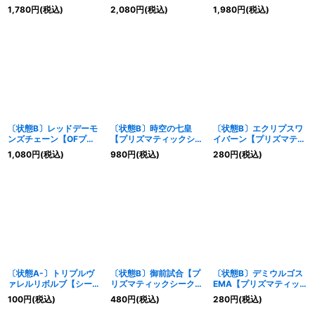
ト】{LOCR-JP021}《魔
ィックシークレット】
【OFプリズマティック
1,780
円
(税込)
2,080
円
(税込)
1,980
円
(税込)
法》
{LOCR-JP031}《モンス
シークレット】{LOSP-
ター》
JP013}《シンクロ》
〔状態B〕レッドデーモ
〔状態B〕時空の七皇
〔状態B〕エクリプスワ
ンズチェーン【OFプリ
【プリズマティックシー
イバーン【プリズマティ
ズマティックシークレッ
クレット】{LOCR-
ックシークレット】
1,080
円
(税込)
980
円
(税込)
280
円
(税込)
ト】{LOCR-JP009}
JP071}《魔法》
{LOCR-JP044}《モン
《罠》
スター》
〔状態A-〕トリプルヴ
〔状態B〕御前試合【プ
〔状態B〕デミウルゴス
ァレルリボルブ【シーク
リズマティックシークレ
EMA【プリズマティッ
レット】{LOCR-JP018}
ット】{LOCR-JP080}
クシークレット】
100
円
(税込)
480
円
(税込)
280
円
(税込)
《魔法》
《罠》
{LOCR-JP019}《モンス