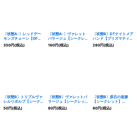
〔状態A-〕レッドデー
〔状態A-〕ヴァレット
〔状態B〕DTナイトメア
モンズチェーン【OFウ
バラージュ【シークレッ
ハンド【プリズマティッ
ルトラ】{LOCR-
ト】{LOCR-JP017}《モ
クシークレット】
350
円
(税込)
160
円
(税込)
280
円
(税込)
JP009}《罠》
ンスター》
{LOCR-JP023}《モン
スター》
〔状態B〕トリプルヴァ
〔状態B〕ヴァレットバ
〔状態B〕原石の皇脈
レルリボルブ【シークレ
ラージュ【シークレッ
【シークレット】
ット】{LOCR-JP018}
ト】{LOCR-JP017}《モ
{LOCR-JP076}《魔
50
円
(税込)
80
円
(税込)
80
円
(税込)
《魔法》
ンスター》
法》