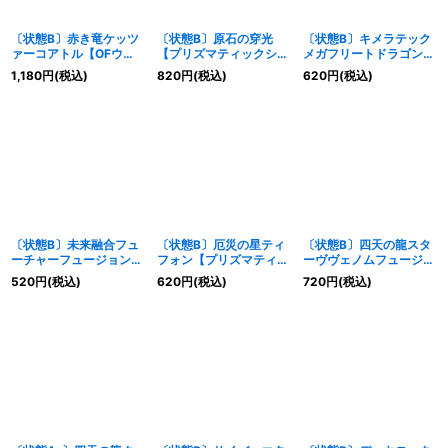
〔状態B〕赤き竜ケッツ
〔状態B〕原石の穿光
〔状態B〕キメラテック
ァーコアトル【OFウル
【プリズマティックシー
メガフリートドラゴン
トラ】{LOCR-JP007}
クレット】{LOCR-
【OFプリズマティック
1,180
円
(税込)
820
円
(税込)
620
円
(税込)
《シンクロ》
JP074}《魔法》
シークレット】{LOSP-
JP012}《融合》
〔状態B〕未来融合フュ
〔状態B〕厄災の星ティ
〔状態B〕四天の龍スタ
ーチャーフュージョンノ
フォン【プリズマティッ
ーヴヴェノムフュージョ
ヴァ【OFウルトラ】
クシークレット】
ンドラゴン【OFウルト
520
円
(税込)
620
円
(税込)
720
円
(税込)
{LOCR-JP006}《魔
{LOCR-JP035}《エク
ラ】{LOCR-JP013}《融
法》
シーズ》
合》