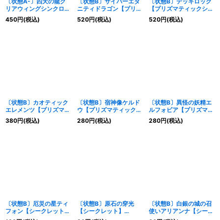
〔状態A-〕四天の龍ク
〔状態B〕サイバーエタ
〔状態B〕デッキロック
リアウィングシンクロド
ニティドラゴン【プリズ
【プリズマティックシー
ラゴン【OFウルトラ】
マティックシークレッ
クレット】{LOCR-
450
円
(税込)
520
円
(税込)
520
円
(税込)
{LOCR-JP014}《シンク
ト】{LOCR-JP058}
JP075}《魔法》
ロ》
《融合》
〔状態B〕カオティック
〔状態B〕宿神像ケルド
〔状態B〕異怪の妖精エ
エレメンツ【プリズマテ
ウ【プリズマティックシ
ルフォビア【プリズマテ
ィックシークレット】
ークレット】{LOCR-
ィックシークレット】
380
円
(税込)
280
円
(税込)
280
円
(税込)
{LOCR-JP072}《魔
JP050}《モンスター》
{LOCR-JP051}《モンス
法》
ター》
〔状態B〕厄災の星ティ
〔状態B〕原石の穿光
〔状態B〕白銀の城の召
フォン【シークレット】
【シークレット】
使いアリアンナ【シーク
{LOCR-JP035}《エク
{LOCR-JP074}《魔法》
レット】{LOCR-