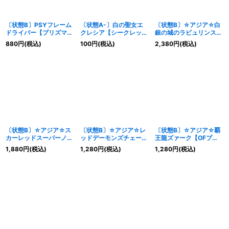
〔状態B〕PSYフレーム
〔状態A-〕白の聖女エ
〔状態B〕☆アジア☆白
ドライバー【プリズマテ
クレシア【シークレッ
銀の城のラビュリンス
ィックシークレット】
ト】{LOCR-JP034}
【プリズマティックシー
880
円
(税込)
100
円
(税込)
2,380
円
(税込)
{LOCR-JP039}《モン
《モンスター》
クレット】{アジア
スター》
LOCR-JP031}《モンス
ター》
〔状態B〕☆アジア☆ス
〔状態B〕☆アジア☆レ
〔状態B〕☆アジア☆覇
カーレッドスーパーノヴ
ッドデーモンズチェーン
王龍ズァーク【OFプリ
ァドラゴン【OFプリズ
【OFプリズマティック
ズマティックシークレッ
1,880
円
(税込)
1,280
円
(税込)
1,280
円
(税込)
マティックシークレッ
シークレット】{アジア
ト】{アジアLOSP-
ト】{アジアLOSP-
LOCR-JP009}《罠》
JP015}《融合》
JP013}《シンクロ》