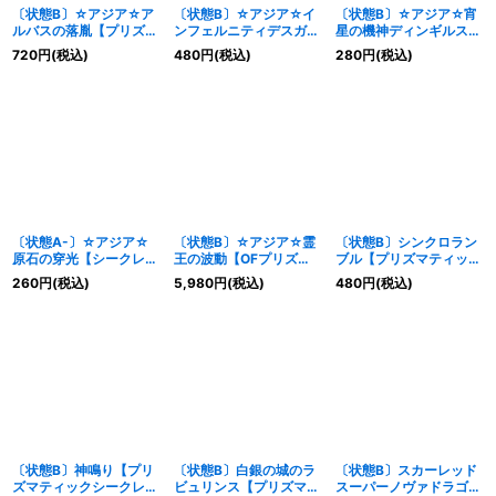
〔状態B〕☆アジア☆ア
〔状態B〕☆アジア☆イ
〔状態B〕☆アジア☆宵
ルバスの落胤【プリズマ
ンフェルニティデスガン
星の機神ディンギルス
ティックシークレット】
マン【プリズマティック
【プリズマティックシー
720
円
(税込)
480
円
(税込)
280
円
(税込)
{アジアLOCR-JP033}
シークレット】{アジア
クレット】{アジア
《モンスター》
LOCR-JP025}《モンス
LOCR-JP036}《エクシ
ター》
ーズ》
〔状態A-〕☆アジア☆
〔状態B〕☆アジア☆霊
〔状態B〕シンクロラン
原石の穿光【シークレッ
王の波動【OFプリズマ
ブル【プリズマティック
ト】{アジアLOCR-
ティックシークレット】
シークレット】{LOCR-
260
円
(税込)
5,980
円
(税込)
480
円
(税込)
JP074}《魔法》
{アジアLOSP-JP020}
JP070}《魔法》
《罠》
〔状態B〕神鳴り【プリ
〔状態B〕白銀の城のラ
〔状態B〕スカーレッド
ズマティックシークレッ
ビュリンス【プリズマテ
スーパーノヴァドラゴン