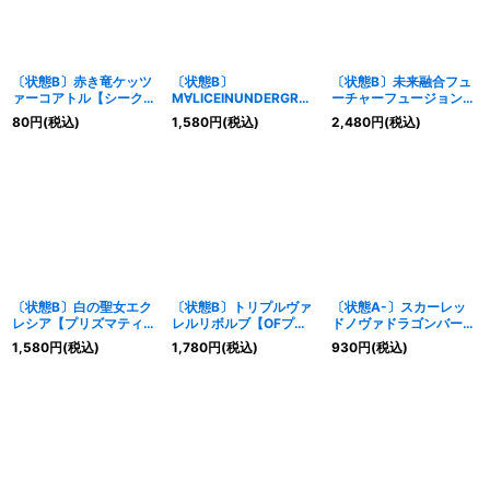
〔状態B〕赤き竜ケッツ
〔状態B〕
〔状態B〕未来融合フュ
ァーコアトル【シークレ
M∀LICEINUNDERGROU
ーチャーフュージョンノ
ット】{LOCR-JP007}
ND【プリズマティック
ヴァ【OFプリズマティ
80
円
(税込)
1,580
円
(税込)
2,480
円
(税込)
《シンクロ》
シークレット】{LOCR-
ックシークレット】
JP038}《魔法》
{LOCR-JP006}《魔
法》
〔状態B〕白の聖女エク
〔状態B〕トリプルヴァ
〔状態A-〕スカーレッ
レシア【プリズマティッ
レルリボルブ【OFプリ
ドノヴァドラゴンバーニ
クシークレット】
ズマティックシークレッ
ングソウル【OFウルト
1,580
円
(税込)
1,780
円
(税込)
930
円
(税込)
{LOCR-JP034}《モン
ト】{LOCR-JP018}《魔
ラ】{LOCR-JP008}
スター》
法》
《シンクロ》