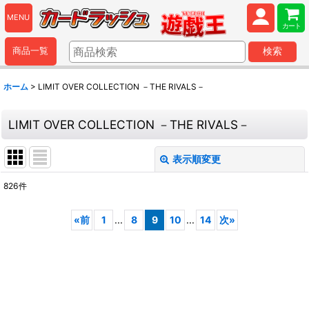
MENU
カート
商品一覧
検索
ホーム
>
LIMIT OVER COLLECTION －THE RIVALS－
LIMIT OVER COLLECTION －THE RIVALS－
表示順変更
閉じる
826
件
表示数
:
«
前
1
...
8
9
10
...
14
次
»
並び順
:
絞り込む