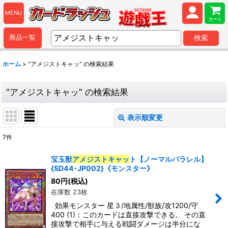
MENU
カート
商品一覧
検索
ホーム
>
"アメジストキャッ"
の
検索結果
"アメジストキャッ"
の
検索結果
表示順変更
閉じる
7
件
商品検索
:
宝玉獣
アメジストキャッ
ト【ノーマルパラレル】
{SD44-JP002}《モンスター》
表示数
:
80
円
(税込)
在庫数 23枚
並び順
:
効果モンスター 星３/地属性/獣族/攻1200/守
400 (1)：このカードは直接攻撃できる。 その直
接攻撃で相手に与える戦闘ダメージは半分にな
カテゴリ
: