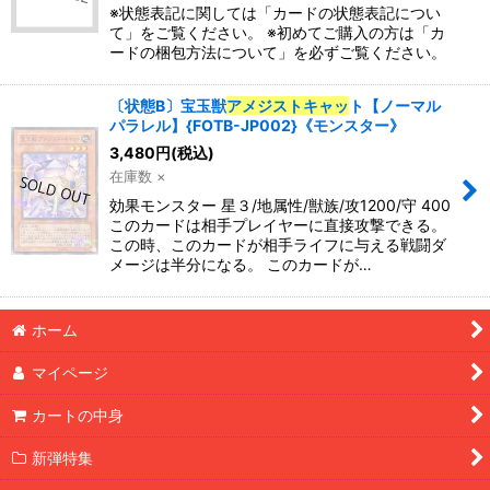
※状態表記に関しては「カードの状態表記につい
て」をご覧ください。 ※初めてご購入の方は「カ
ードの梱包方法について」を必ずご覧ください。
〔状態B〕宝玉獣
アメジストキャッ
ト【ノーマル
パラレル】{FOTB-JP002}《モンスター》
3,480
円
(税込)
在庫数 ×
効果モンスター 星３/地属性/獣族/攻1200/守 400
このカードは相手プレイヤーに直接攻撃できる。
この時、このカードが相手ライフに与える戦闘ダ
メージは半分になる。 このカードが…
ホーム
マイページ
カートの中身
新弾特集