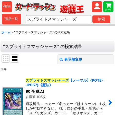
MENU
カート
商品一覧
検索
ホーム
>
"スプライトスマッシャーズ"
の
検索結果
"スプライトスマッシャーズ"
の
検索結果
表示順変更
閉じる
3
件
商品検索
:
スプライトスマッシャーズ
【ノーマル】{POTE-
JP057}《魔法》
表示数
:
80
円
(税込)
在庫数 106枚
並び順
:
速攻魔法 このカード名のカードは１ターンに１枚
しか発動できない。 (1)：自分の手札・墓地から
「スプリガンズ」カード、「セリオンズ」カー
カテゴリ
: