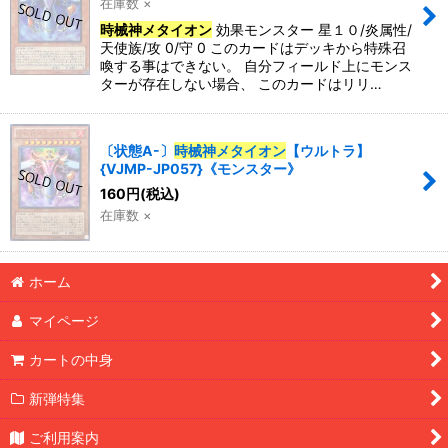
在庫数 ×
時械神メタイオン
効果モンスター 星１０/炎属性/
天使族/攻 0/守 0 このカードはデッキから特殊召
喚する事はできない。 自分フィールド上にモンス
ターが存在しない場合、 このカードはリリ…
〔状態A-〕
時械神メタイオン
【ウルトラ】
{VJMP-JP057}《モンスター》
160
円
(税込)
在庫数 ×
ホーム
マイページ
カートの中身
新弾特集
ご利用案内