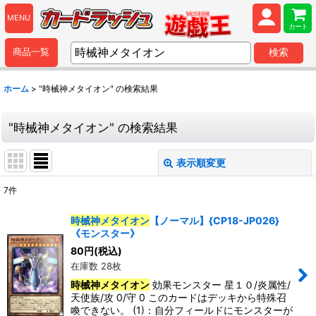
MENU
カート
商品一覧
検索
ホーム
>
"時械神メタイオン"
の
検索結果
"時械神メタイオン"
の
検索結果
表示順変更
閉じる
7
件
商品検索
:
時械神メタイオン
【ノーマル】{CP18-JP026}
《モンスター》
表示数
:
80
円
(税込)
在庫数 28枚
並び順
:
時械神メタイオン
効果モンスター 星１０/炎属性/
天使族/攻 0/守 0 このカードはデッキから特殊召
喚できない。 (1)：自分フィールドにモンスターが
カテゴリ
: