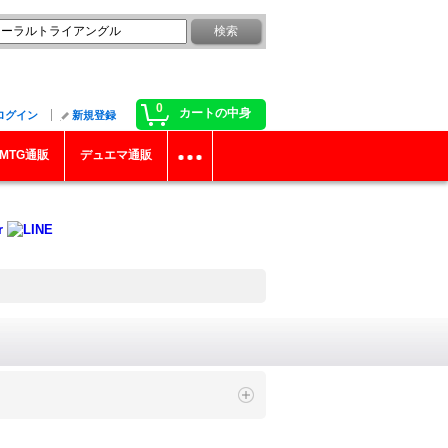
0
カートの中身
ログイン
新規登録
MTG通販
デュエマ通販