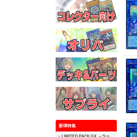
新弾特集
LIMITED PACK GX －ラー