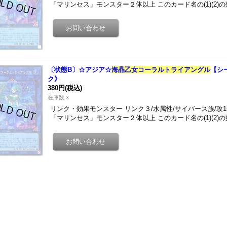
「マリンセス」モンスター２体以上 このカード名の(1)(2
〔状態B〕☆アジア☆
海晶乙女コーラルトライアングル
【シー
ク》
380円
(税込)
在庫数 ×
リンク・効果モンスター リンク３/水属性/サイバース族/攻1
「マリンセス」モンスター２体以上 このカード名の(1)(2