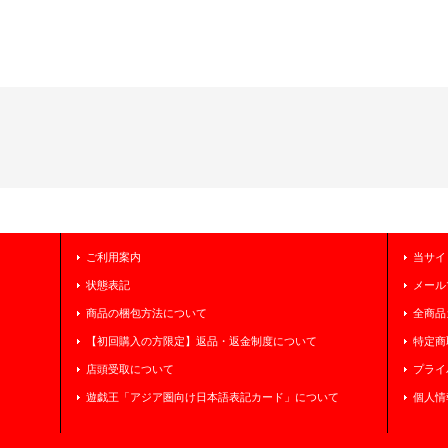
ご利用案内
当サイ
状態表記
メール
商品の梱包方法について
全商品
【初回購入の方限定】返品・返金制度について
特定商
店頭受取について
プライ
遊戯王「アジア圏向け日本語表記カード」について
個人情