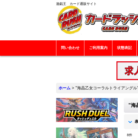
遊戯王 カード通販サイト
問い合わせ
ご利用案内
状態表記
ホーム
>
"海晶乙女コーラルトライアングル
"海
8
件