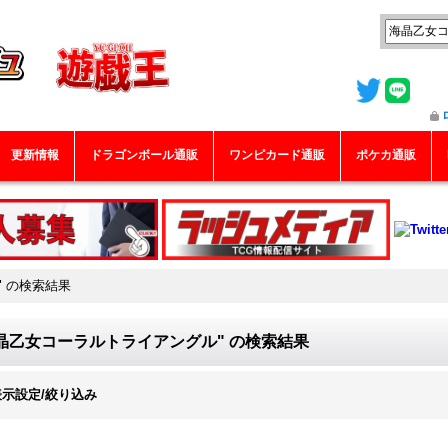
更新情報
ドラゴンボール通販
ワンピカード通販
ポケカ通販
"
の
検索結果
晶乙女コーラルトライアングル"
の
検索結果
表示設定/絞り込み