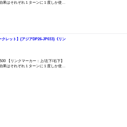
)の効果はそれぞれ１ターンに１度しか使…
クレット】{アジアDP26-JP033}《リン
500 【リンクマーカー：上/左下/右下】
)の効果はそれぞれ１ターンに１度しか使…