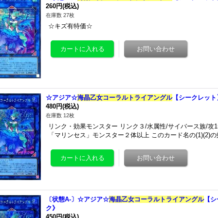
260円
(税込)
在庫数 27枚
☆キズ有特価☆
☆アジア☆
海晶乙女コーラルトライアングル
【シークレット】{
480円
(税込)
在庫数 12枚
リンク・効果モンスター リンク３/水属性/サイバース族/攻1
「マリンセス」モンスター２体以上 このカード名の(1)(2
〔状態A-〕☆アジア☆
海晶乙女コーラルトライアングル
【シ
ク》
450円
(税込)