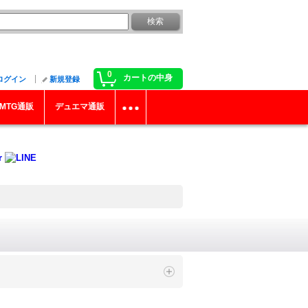
0
カートの中身
ログイン
新規登録
MTG通販
デュエマ通販