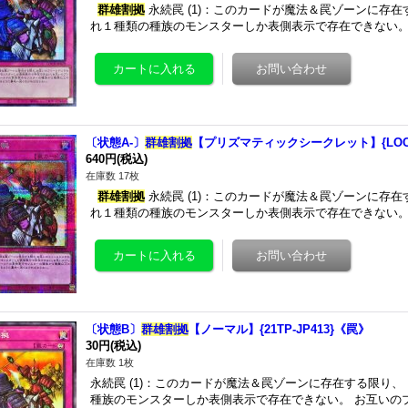
群雄割拠
永続罠 (1)：このカードが魔法＆罠ゾーンに存
れ１種類の種族のモンスターしか表側表示で存在できない。
〔状態A-〕
群雄割拠
【プリズマティックシークレット】{LOCH
640円
(税込)
在庫数 17枚
群雄割拠
永続罠 (1)：このカードが魔法＆罠ゾーンに存
れ１種類の種族のモンスターしか表側表示で存在できない。
〔状態B〕
群雄割拠
【ノーマル】{21TP-JP413}《罠》
30円
(税込)
在庫数 1枚
永続罠 (1)：このカードが魔法＆罠ゾーンに存在する限り
種族のモンスターしか表側表示で存在できない。 お互いの