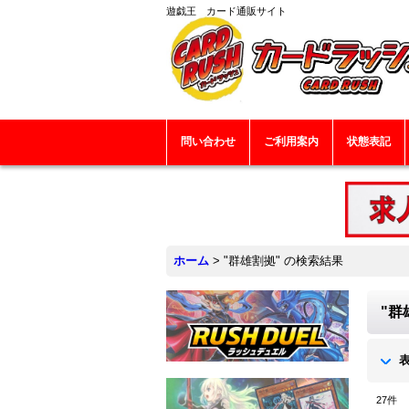
遊戯王 カード通販サイト
問い合わせ
ご利用案内
状態表記
ホーム
>
"群雄割拠"
の
検索結果
"群
27
件