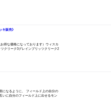
デッキ販売》
然お得な価格になっております）ウィスカ
ッツクリーク3グレインブリッツクリーク2
類になるように、 フィールド上の自分の
お互いに自分のフィールド上に出せるモン