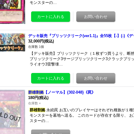
モンスターの…
デッキ販売『ブリッツクリーク(ver1.1)』全55枚【-】{-}《
32,000円
(税込)
在庫数 1個
【デッキ販売】ブリッツクリーク（１枚ずつ買うより、断
ブリッツクリーク3サージブリッツクリーク3クラックブリ
ライオウ3雷撃壊…
群雄割拠
【ノーマル】{302-048}《罠》
180円
(税込)
在庫数 ×
群雄割拠
永続罠 お互いのプレイヤーはそれぞれ種族が１種
モンスターを墓地へ送る。 このカードが存在する限り、 
スターの…