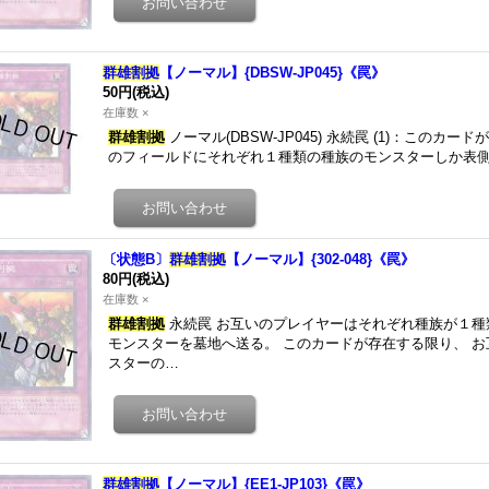
群雄割拠
【ノーマル】{DBSW-JP045}《罠》
50円
(税込)
在庫数 ×
群雄割拠
ノーマル(DBSW-JP045) 永続罠 (1)：この
のフィールドにそれぞれ１種類の種族のモンスターしか表側
〔状態B〕
群雄割拠
【ノーマル】{302-048}《罠》
80円
(税込)
在庫数 ×
群雄割拠
永続罠 お互いのプレイヤーはそれぞれ種族が１種
モンスターを墓地へ送る。 このカードが存在する限り、 
スターの…
群雄割拠
【ノーマル】{EE1-JP103}《罠》