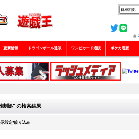
更新情報
ドラゴンボール通販
ワンピカード通販
ポケカ通販
雄割拠"
の
検索結果
表示設定/絞り込み