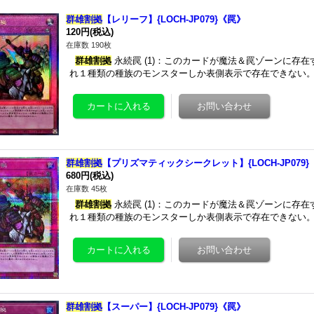
群雄割拠
【レリーフ】{LOCH-JP079}《罠》
120円
(税込)
在庫数 190枚
群雄割拠
永続罠 (1)：このカードが魔法＆罠ゾーンに存
れ１種類の種族のモンスターしか表側表示で存在できない。
群雄割拠
【プリズマティックシークレット】{LOCH-JP079}
680円
(税込)
在庫数 45枚
群雄割拠
永続罠 (1)：このカードが魔法＆罠ゾーンに存
れ１種類の種族のモンスターしか表側表示で存在できない。
群雄割拠
【スーパー】{LOCH-JP079}《罠》