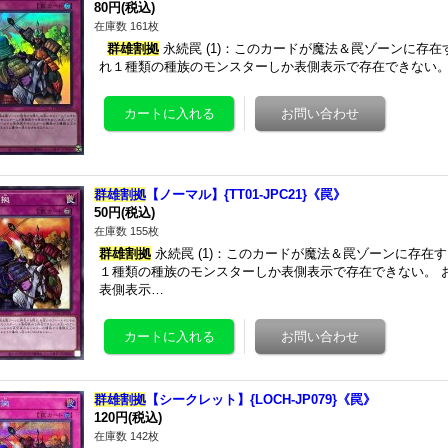
80円
(税込)
在庫数 161枚
群雄割拠
永続罠 (1)：このカードが魔法＆罠ゾーンに存
れ１種類の種族のモンスターしか表側表示で存在できない。
群雄割拠
【ノーマル】{TT01-JPC21}《罠》
50円
(税込)
在庫数 155枚
群雄割拠
永続罠 (1)：このカードが魔法＆罠ゾーンに存在
１種類の種族のモンスターしか表側表示で存在できない。 
表側表示…
群雄割拠
【シークレット】{LOCH-JP079}《罠》
120円
(税込)
在庫数 142枚