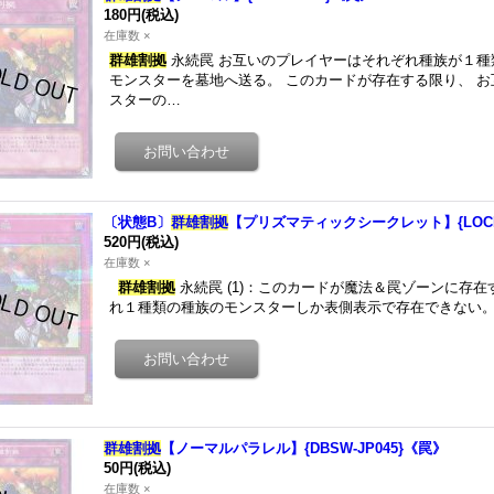
180円
(税込)
在庫数 ×
群雄割拠
永続罠 お互いのプレイヤーはそれぞれ種族が１種
モンスターを墓地へ送る。 このカードが存在する限り、 
スターの…
〔状態B〕
群雄割拠
【プリズマティックシークレット】{LOCH-
520円
(税込)
在庫数 ×
群雄割拠
永続罠 (1)：このカードが魔法＆罠ゾーンに存
れ１種類の種族のモンスターしか表側表示で存在できない。
群雄割拠
【ノーマルパラレル】{DBSW-JP045}《罠》
50円
(税込)
在庫数 ×