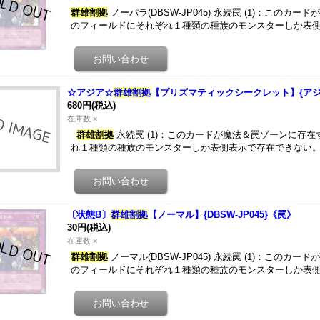
群雄割拠
ノーパラ(DBSW-JP045) 永続罠 (1)：この
のフィールドにそれぞれ１種類の種族のモンスターしか表側
☆アジア☆
群雄割拠
【プリズマティックシークレット】{アジアL
680円
(税込)
在庫数 ×
群雄割拠
永続罠 (1)：このカードが魔法＆罠ゾーンに存
れ１種類の種族のモンスターしか表側表示で存在できない。
〔状態B〕
群雄割拠
【ノーマル】{DBSW-JP045}《罠》
30円
(税込)
在庫数 ×
群雄割拠
ノーマル(DBSW-JP045) 永続罠 (1)：この
のフィールドにそれぞれ１種類の種族のモンスターしか表側