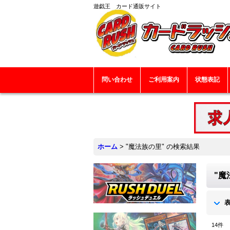
遊戯王 カード通販サイト
問い合わせ
ご利用案内
状態表記
ホーム
>
"魔法族の里"
の
検索結果
"魔
14
件