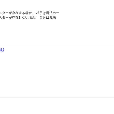
ンスターが存在する場合、 相手は魔法カー
ンスターが存在しない場合、 自分は魔法
魔法》