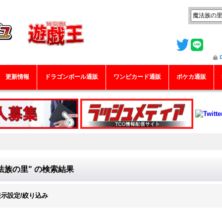
更新情報
ドラゴンボール通販
ワンピカード通販
ポケカ通販
法族の里"
の
検索結果
表示設定/絞り込み