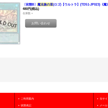
〔状態B〕
魔法族の里
(ロゴ)【ウルトラ】{TDS1-JP023}《
480円
(税込)
在庫数 ×
ご利用案内
当サイ
状態表記
メール