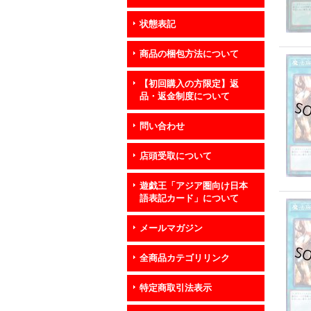
状態表記
商品の梱包方法について
【初回購入の方限定】返
品・返金制度について
問い合わせ
店頭受取について
遊戯王「アジア圏向け日本
語表記カード」について
メールマガジン
全商品カテゴリリンク
特定商取引法表示