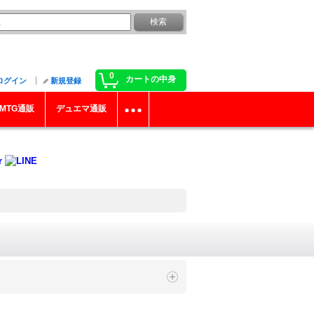
0
カートの中身
ログイン
新規登録
MTG通販
デュエマ通販