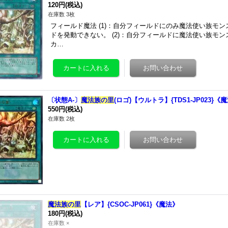
120円
(税込)
在庫数 3枚
フィールド魔法 (1)：自分フィールドにのみ魔法使い族モ
ドを発動できない。 (2)：自分フィールドに魔法使い族モ
カ…
〔状態A-〕
魔法族の里
(ロゴ)【ウルトラ】{TDS1-JP023}《
550円
(税込)
在庫数 2枚
魔法族の里
【レア】{CSOC-JP061}《魔法》
180円
(税込)
在庫数 ×