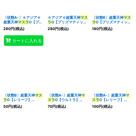
〔状態A-〕☆アジア☆
☆アジア☆超重天神
マス
〔状態B〕超重天神
マス
超重天神
マスラ
O【プリ
ラ
O【プリズマティック
ラ
O【プリズマティック
ズマティックシークレッ
シークレット】{アジア
シークレット】{CYAC-
260
円
(税込)
280
円
(税込)
180
円
(税込)
ト】{アジアCYAC-
CYAC-JP039}《シンク
JP039}《シンクロ》
JP039}《シンクロ》
ロ》
カートに入れる
〔状態B〕超重天神
マス
〔状態A-〕超重天神
マ
〔状態A-〕超重天神
マ
ラ
O【レリーフ】
スラ
O【ウルトラ】
スラ
O【レリーフ】
{CYAC-JP039}《シン
{CYAC-JP039}《シン
{CYAC-JP039}《シン
50
円
(税込)
70
円
(税込)
100
円
(税込)
クロ》
クロ》
クロ》