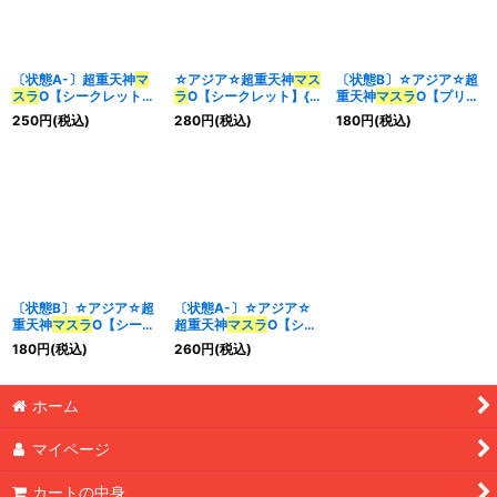
〔状態A-〕超重天神
マ
☆アジア☆超重天神
マス
〔状態B〕☆アジア☆超
スラ
O【シークレット】
ラ
O【シークレット】{ア
重天神
マスラ
O【プリズ
{CYAC-JP039}《シン
ジアCYAC-JP039}《シ
マティックシークレッ
250
円
(税込)
280
円
(税込)
180
円
(税込)
クロ》
ンクロ》
ト】{アジアCYAC-
JP039}《シンクロ》
〔状態B〕☆アジア☆超
〔状態A-〕☆アジア☆
重天神
マスラ
O【シーク
超重天神
マスラ
O【シー
レット】{アジアCYAC-
クレット】{アジア
180
円
(税込)
260
円
(税込)
JP039}《シンクロ》
CYAC-JP039}《シンク
ロ》
ホーム
マイページ
カートの中身