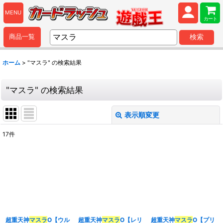
MENU
カート
商品一覧
検索
ホーム
>
"マスラ"
の
検索結果
"マスラ"
の
検索結果
表示順変更
閉じる
17
件
商品検索
:
表示数
:
並び順
:
超重天神
マスラ
O【ウル
超重天神
マスラ
O【レリ
超重天神
マスラ
O【プリ
カテゴリ
: