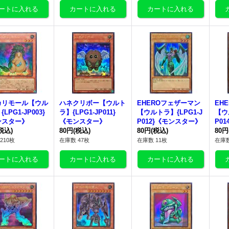
カリモール【ウル
ハネクリボー【ウルト
EHEROフェザーマン
EH
LPG1-JP003}
ラ】{LPG1-JP011}
【ウルトラ】{LPG1-J
【ウ
ンスター》
《モンスター》
P012}《モンスター》
P0
税込)
80円
(税込)
80円
(税込)
80円
210枚
在庫数 47枚
在庫数 11枚
在庫数