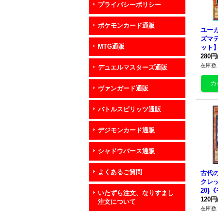
プライバシーポリシー
ポケモンカード通販
ユー
ズマ
MTG通販
ット】{
《モ
280円
在庫数 
デュエルマスターズ通販
ヴァンガード通販
バトルスピリッツ通販
デジモンカード通販
シャドウバース通販
よくあるご質問
古代
クレッ
20}
いたずら注文、なりすまし
120円
注文について
在庫数 