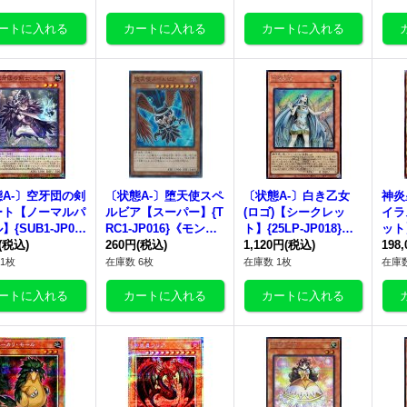
A-〕空牙団の剣
〔状態A-〕堕天使スペ
〔状態A-〕白き乙女
神炎
ート【ノーマルパ
ルビア【スーパー】{T
(ロゴ)【シークレッ
イラ
{SUB1-JP06
RC1-JP016}《モンス
ト】{25LP-JP018}
ット
モンスター》
(税込)
ター》
260円
(税込)
《モンスター》
1,120円
(税込)
ー》
198
1枚
在庫数 6枚
在庫数 1枚
在庫数