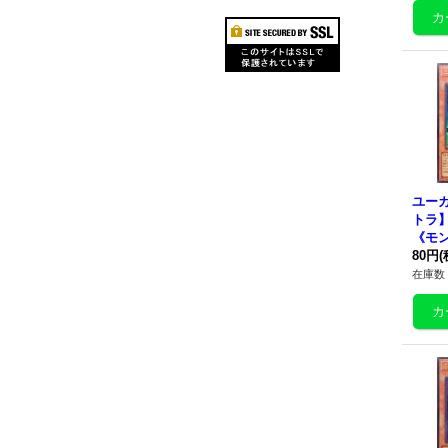
ユー
トラ】{
《モ
80円
(
在庫数 