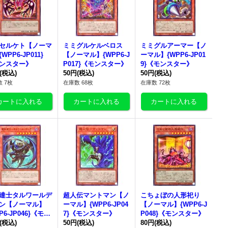
セルケト【ノーマ
ミミグルケルベロス
ミミグルアーマー【ノ
WPP6-JP011}
【ノーマル】{WPP6-J
ーマル】{WPP6-JP01
ンスター》
P017}《モンスター》
9}《モンスター》
(税込)
50円
(税込)
50円
(税込)
 7枚
在庫数 68枚
在庫数 72枚
達士タルワールデ
超人伝マントマン【ノ
こちょぼの人形祀り
ン【ノーマル】
ーマル】{WPP6-JP04
【ノーマル】{WPP6-J
P6-JP046}《モン
7}《モンスター》
P048}《モンスター》
ー》
(税込)
50円
(税込)
80円
(税込)