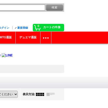
0
カートの中身
ログイン
新規登録
MTG通販
デュエマ通販
表示方法
: