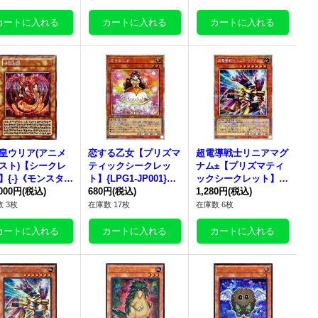
皇ウリア(アニメ
恋する乙女【プリズマ
超電導戦士リニアマグ
スト)【シークレ
ティックシークレッ
ナム±【プリズマティ
】{-}《モンスタ
ト】{LPG1-JP001}
ックシークレット】{L
,000円
(税込)
《モンスター》
680円
(税込)
PG1-JP002}《モンス
1,280円
(税込)
ター》
 3枚
在庫数 17枚
在庫数 6枚