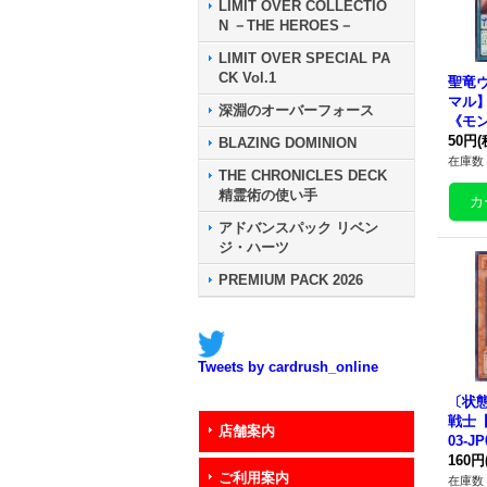
LIMIT OVER COLLECTIO
N －THE HEROES－
LIMIT OVER SPECIAL PA
CK Vol.1
聖竜
マル】{
深淵のオーバーフォース
《モ
50円
(
BLAZING DOMINION
在庫数 
THE CHRONICLES DECK
精霊術の使い手
アドバンスパック リベン
ジ・ハーツ
PREMIUM PACK 2026
Tweets by cardrush_online
〔状態
戦士【
店舗案内
03-J
ー》
160円
ご利用案内
在庫数 