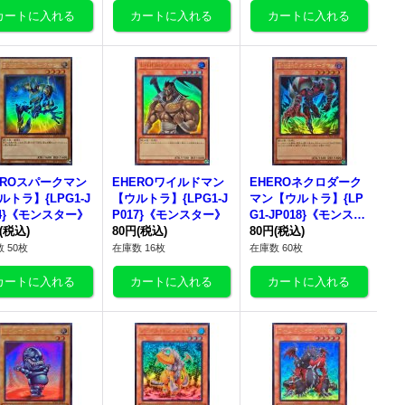
EROスパークマン
EHEROワイルドマン
EHEROネクロダーク
ルトラ】{LPG1-J
【ウルトラ】{LPG1-J
マン【ウルトラ】{LP
14}《モンスター》
P017}《モンスター》
G1-JP018}《モンスタ
(税込)
80円
(税込)
ー》
80円
(税込)
 50枚
在庫数 16枚
在庫数 60枚