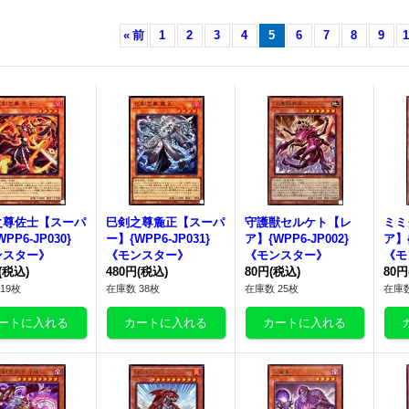
«
前
1
2
3
4
5
6
7
8
9
1
之尊佐士【スーパ
巳剣之尊麁正【スーパ
守護獣セルケト【レ
ミミ
PP6-JP030}
ー】{WPP6-JP031}
ア】{WPP6-JP002}
ア】{
ンスター》
《モンスター》
《モンスター》
《モ
(税込)
480円
(税込)
80円
(税込)
80円
19枚
在庫数 38枚
在庫数 25枚
在庫数