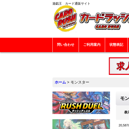
遊戯王 カード通販サイト
問い合わせ
ご利用案内
状態表記
ホーム
>
モンスター
モ
表
20,587