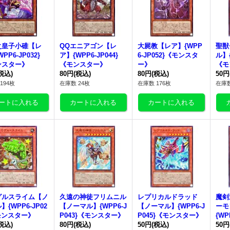
之皇子小碓【レ
QQエニアゴン【レ
大屍教【レア】{WPP
聖獣
PP6-JP032}
ア】{WPP6-JP044}
6-JP052}《モンスタ
ル】{
ンスター》
《モンスター》
ー》
《モ
税込)
80円
(税込)
80円
(税込)
50円
194枚
在庫数 24枚
在庫数 176枚
在庫数
グルスライム【ノ
久遠の神徒フリムニル
レプリカルドラッド
魔剣
】{WPP6-JP02
【ノーマル】{WPP6-J
【ノーマル】{WPP6-J
ーモ
モンスター》
P043}《モンスター》
P045}《モンスター》
{WP
税込)
80円
(税込)
50円
(税込)
スタ
50円