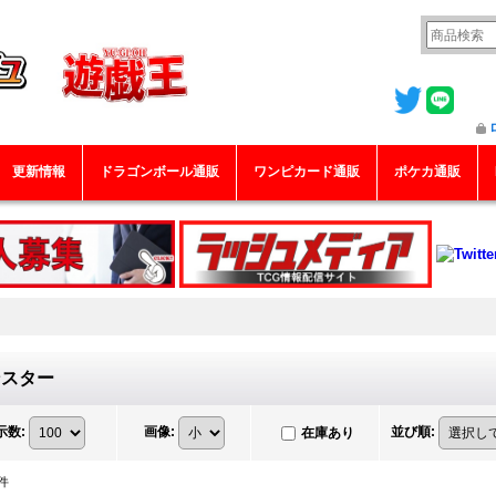
更新情報
ドラゴンボール通販
ワンピカード通販
ポケカ通販
ンスター
示数
:
画像
:
並び順
:
在庫あり
件