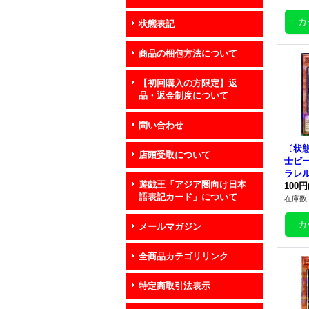
状態表記
商品の梱包方法について
【初回購入の方限定】返
品・返金制度について
問い合わせ
〔状態
店頭受取について
士ビ
ラレル】
遊戯王「アジア圏向け日本
5}《
100円
語表記カード」について
在庫数 
メールマガジン
全商品カテゴリリンク
特定商取引法表示