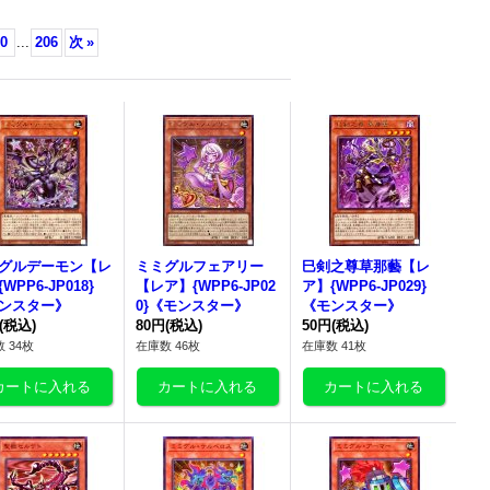
0
...
206
次
»
グルデーモン【レ
ミミグルフェアリー
巳剣之尊草那藝【レ
WPP6-JP018}
【レア】{WPP6-JP02
ア】{WPP6-JP029}
ンスター》
0}《モンスター》
《モンスター》
(税込)
80円
(税込)
50円
(税込)
 34枚
在庫数 46枚
在庫数 41枚