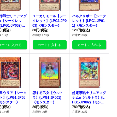
導戦士リニアマグ
ユーカリモール【シー
ハネクリボー【シーク
±【シークレッ
クレット】{LPG1-JP0
レット】{LPG1-JP01
LPG1-JP002}
03}《モンスター》
1}《モンスター》
ンスター》
円
(税込)
80円
(税込)
120円
(税込)
 16枚
在庫数 179枚
在庫数 33枚
皇ウリア【シーク
恋する乙女【ウルト
超電導戦士リニアマグ
】{LPG1-JP05
ラ】{LPG1-JP001}
ナム±【ウルトラ】{L
《モンスター》
《モンスター》
PG1-JP002}《モンス
円
(税込)
80円
(税込)
ター》
780円
(税込)
 164枚
在庫数 29枚
在庫数 33枚