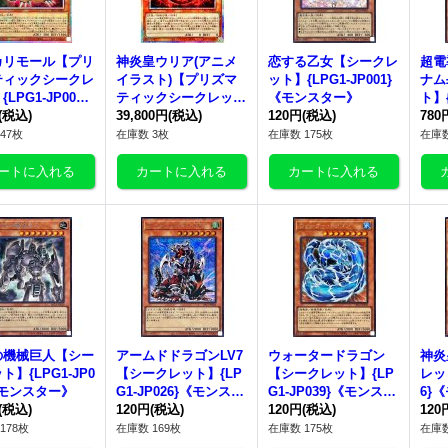
カリモール【プリ
神炎皇ウリア(アニメ
恋する乙女【シークレ
超電
ティックシークレ
イラスト)【プリズマ
ット】{LPG1-JP001}
ナム
LPG1-JP003}
ティックシークレッ
《モンスター》
ト】{
ンスター》
(税込)
ト】{LPG1-JP056}
39,800円
(税込)
120円
(税込)
《モ
780
《モンスター》
47枚
在庫数 3枚
在庫数 175枚
在庫数
の機械巨人【シー
アームドドラゴンLV7
ウォータードラゴン
神炎
ト】{LPG1-JP0
【シークレット】{LP
【シークレット】{LP
レット
《モンスター》
G1-JP026}《モンスタ
G1-JP039}《モンスタ
6}
(税込)
ー》
120円
(税込)
ー》
120円
(税込)
120
178枚
在庫数 169枚
在庫数 175枚
在庫数