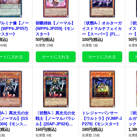
ヴルミナ像【ノー
胡蝶姉妹【ノーマル】
〔状態A-〕オルターガ
〔状
WPP6-JP057}
{WPP6-JP059}《モン
イストマルチフェイカ
イス
ンスター》
スター》
ー【スーパー】{FLOD
ー【
税込)
50円
(税込)
-JP014}《モンスタ
100円
(税込)
-JP
50円
ー》
ー》
40枚
在庫数 29枚
在庫数 1枚
在庫数
A-〕異次元の女
〔状態A-〕異次元の女
トレジャーパンサー
〔状
ノーマル】{GS
戦士【ノーマルパラレ
【ウルトラ】{VJMP-J
ルガ
P004}《モンスタ
ル】{20AP-JP024}
P279}《モンスター》
ック
(税込)
《モンスター》
160円
(税込)
180円
(税込)
UAD
1,3
ター
1枚
在庫数 6枚
在庫数 15枚
在庫数