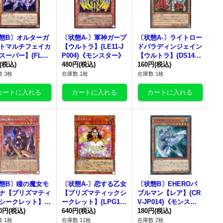
態B〕オルターガ
〔状態A-〕軍神ガープ
〔状態A-〕ライトロー
トマルチフェイカ
【ウルトラ】{LE11-J
ドパラディンジェイン
スーパー】{FLOD
P004}《モンスター》
【ウルトラ】{DS14-J
014}《モンスタ
(税込)
480円
(税込)
PL04}《モンスター》
160円
(税込)
 3枚
在庫数 1枚
在庫数 1枚
態B〕瞳の魔女モ
〔状態A-〕恋する乙女
〔状態B〕EHEROバ
ナ【プリズマティ
【プリズマティックシ
ブルマン【レア】{CR
シークレット】{D
ークレット】{LPG1-J
V-JP014}《モンスタ
-JP026}《モンス
80円
(税込)
P001}《モンスター》
640円
(税込)
ー》
180円
(税込)
》
 1枚
在庫数 11枚
在庫数 2枚