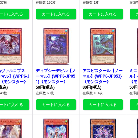
37枚
在庫数 180枚
在庫数 1枚
在庫数
鳥ヴァルコプス
ディプシーデビル【ノ
アスピスクール【ノー
ミニ
マル】{WPP6-J
ーマル】{WPP6-JP05
マル】{WPP6-JP053}
ル】{
0}《モンスター》
1}《モンスター》
《モンスター》
《モ
税込)
50円
(税込)
80円
(税込)
50円
49枚
在庫数 60枚
在庫数 161枚
在庫数