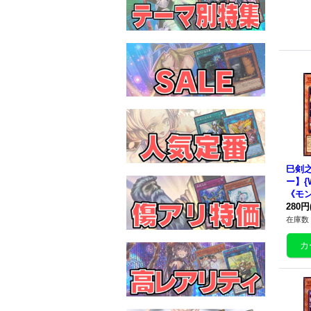
巳剣
ー】{W
《モ
280円
在庫数 