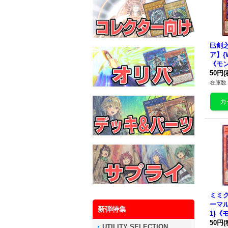
巳剣
ア】{W
《モ
50円
(
在庫数 
ミミ
ーマル
新弾特集
1}《
50円
(
UTILITY SELECTION