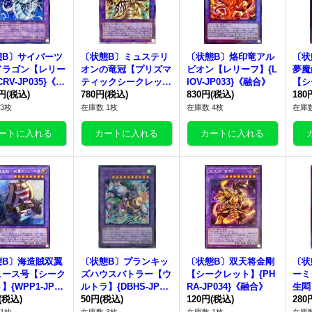
態B〕サイバーツ
〔状態B〕ミュステリ
〔状態B〕烙印竜アル
〔状
ドラゴン【レリー
オンの竜冠【プリズマ
ビオン【レリーフ】{L
夢魔
RV-JP035}《融
ティックシークレッ
IOV-JP033}《融合》
【シ
0円
(税込)
ト】{LIOV-JP034}
780円
(税込)
830円
(税込)
ジアB
180
《融合》
《融
3枚
在庫数 1枚
在庫数 4枚
在庫数
態B〕海造賊双翼
〔状態B〕プランキッ
〔状態B〕双天将金剛
〔状
ュース号【シーク
ズハウスバトラー【ウ
【シークレット】{PH
ーミ
】{WPP1-JP03
ルトラ】{DBHS-JP01
RA-JP034}《融合》
生悶
融合》
(税込)
9}《融合》
50円
(税込)
120円
(税込)
{PH
280
合》