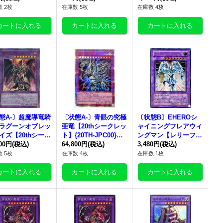
《融合》
《融合》
{QCCU-JP007}《融
 2枚
在庫数 5枚
在庫数 4枚
合》
態A-〕超魔導竜騎
〔状態A-〕青眼の究極
〔状態B〕EHEROシ
ラグーンオブレッ
亜竜【20thシークレッ
ャイニングフレアウィ
イズ【20thシーク
ト】{20TH-JPC00}
ングマン【レリーフ】
】{LGB1-JP00
800円
(税込)
《融合》
64,800円
(税込)
{EEN-JP036}《融合》
3,480円
(税込)
《融合》
 5枚
在庫数 4枚
在庫数 1枚