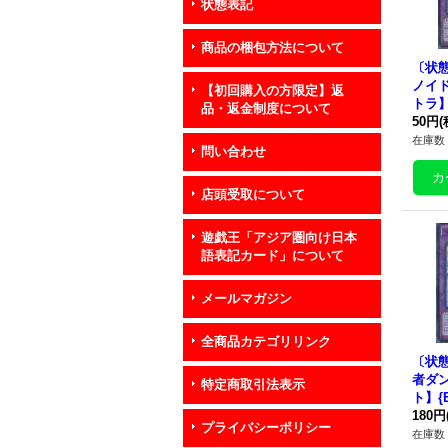
状態表記
商品の梱包方法について
〔状
ノイ
【初回購入の方限定】返
トラ】{
品・返金制度について
《融
50円
(
在庫数 
問い合わせ
店頭受取について
遊戯王「アジア圏向け日本
語表記カード」について
メールマガジン
全商品カテゴリリンク
〔状
者ダ
特定商取引法表示
ト】{E
《融
180円
プライバシーポリシー
在庫数 