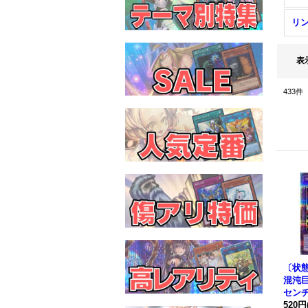
リ
表
433
件
〔状
混沌
セン
ット】{
520円