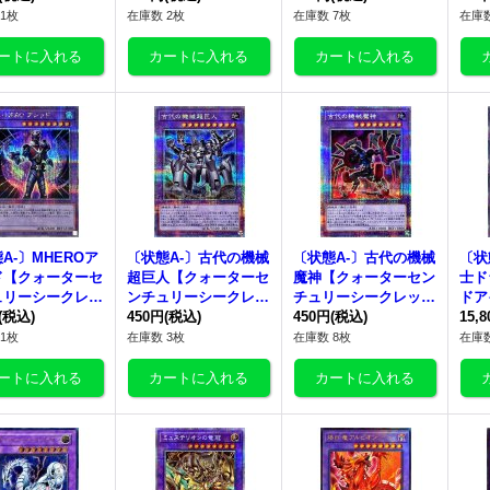
合》
{QCCU-JP087}《融
《融合》
1}
1枚
在庫数 2枚
在庫数 7枚
在庫数
合》
A-〕MHEROア
〔状態A-〕古代の機械
〔状態A-〕古代の機械
〔状
ド【クォーターセ
超巨人【クォーターセ
魔神【クォーターセン
士ド
ュリーシークレッ
ンチュリーシークレッ
チュリーシークレッ
ドア
CCU-JP036}
(税込)
ト】{QCCU-JP119}
450円
(税込)
ト】{QCCU-JP118}
450円
(税込)
レット
15,
合》
《融合》
《融合》
1}
1枚
在庫数 3枚
在庫数 8枚
在庫数