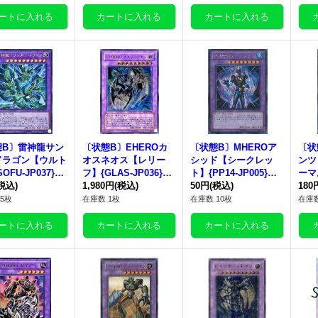
態B〕雷神龍サン
〔状態B〕EHEROカ
〔状態B〕MHEROア
〔状
ドラゴン【ウルト
オスネオス【レリー
シッド【シークレッ
ンツ
OFU-JP037}
フ】{GLAS-JP036}
ト】{PP14-JP005}
ーマ
合》
税込)
《融合》
1,980円
(税込)
《融合》
50円
(税込)
4-J
180
5枚
在庫数 1枚
在庫数 10枚
在庫数