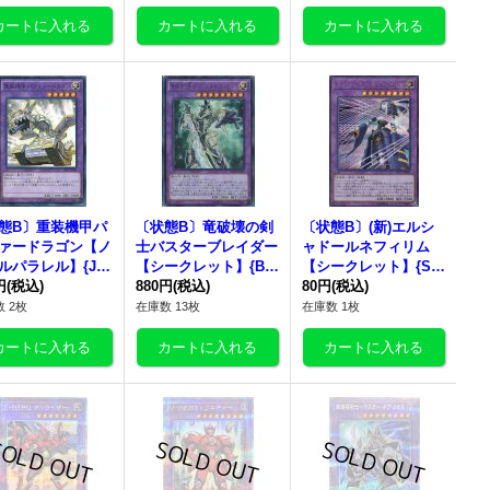
態B〕重装機甲パ
〔状態B〕竜破壊の剣
〔状態B〕(新)エルシ
ァードラゴン【ノ
士バスターブレイダー
ャドールネフィリム
ルパラレル】{JF1
【シークレット】{BO
【シークレット】{SD
P008}《融合》
円
(税込)
SH-JP045}《融合》
880円
(税込)
37-JPP02}《融合》
80円
(税込)
 2枚
在庫数 13枚
在庫数 1枚