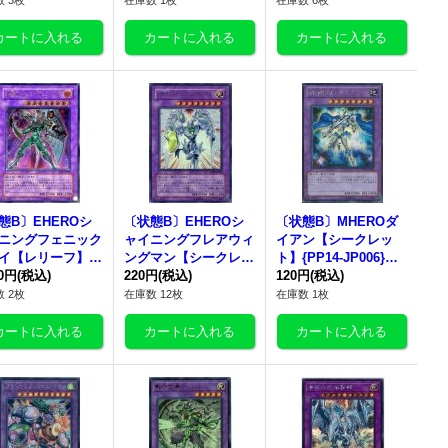
 3枚
在庫数 1枚
在庫数 6枚
態B〕EHEROシ
〔状態B〕EHEROシ
〔状態B〕MHEROダ
ニングフェニック
ャイニングフレアウィ
イアン【シークレッ
イ【レリーフ】{E
ングマン【シークレッ
ト】{PP14-JP006}
JP033}《融合》
80円
(税込)
ト】{MC2-JP002}《融
220円
(税込)
《融合》
120円
(税込)
合》
 2枚
在庫数 12枚
在庫数 1枚