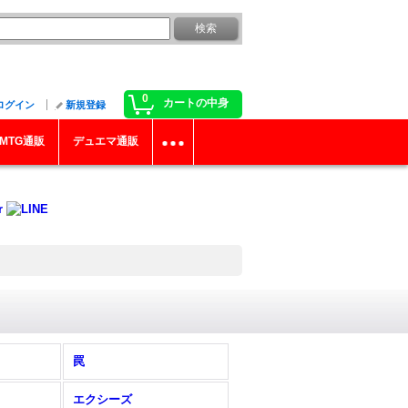
0
カートの中身
ログイン
新規登録
MTG通販
デュエマ通販
罠
エクシーズ