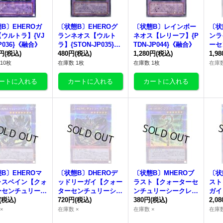
B〕EHEROガ
〔状態B〕EHEROグ
〔状態B〕レインボー
〔状
ウルトラ】{VJ
ランネオス【ウルト
ネオス【レリーフ】{P
ンラ
JP036}《融合》
ラ】{STON-JP035}
TDN-JP044}《融合》
ーセ
0円
(税込)
《融合》
480円
(税込)
1,280円
(税込)
レット
1,9
9}
10枚
在庫数 1枚
在庫数 1枚
在庫数
B〕EHEROマ
〔状態B〕DHEROデ
〔状態B〕MHEROブ
〔状
ャスベイン【クォ
ッドリーガイ【クォー
ラスト【クォーターセ
スト
ーセンチュリーシ
ターセンチュリーシー
ンチュリーシークレッ
ガイ
ット】{QCCU-J
(税込)
クレット】{QCCU-JP
720円
(税込)
ト】{QCCU-JP037}
380円
(税込)
チュ
2,0
6}《融合》
032}《融合》
《融合》
ト】{
×
在庫数 ×
在庫数 ×
在庫数
《融