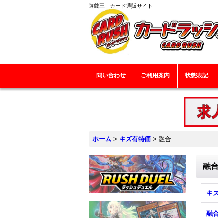
遊戯王 カード通販サイト
問い合わせ
ご利用案内
状態表記
ホーム
>
キズ有特価
>
融合
融
キズ
融