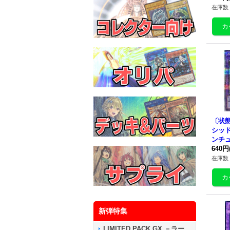
《融
在庫数 
〔状態
シッ
ンチ
ト】{Q
640円
《融
在庫数 
新弾特集
LIMITED PACK GX －ラー