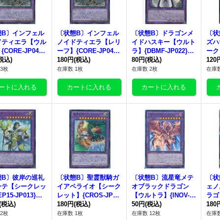
態B〕インフェル
〔状態B〕インフェル
〔状態B〕ドラゴンメ
〔状
ドティエラ【ウル
ノイドティエラ【レリ
イドハスキー【ウルト
ズハ
CORE-JP049}
ーフ】{CORE-JP049}
ラ】{DBMF-JP022}
ーク
合》
税込)
《融合》
180円
(税込)
《融合》
80円
(税込)
P0
120
3枚
在庫数 1枚
在庫数 2枚
在庫数
態B〕彼岸の巡礼
〔状態B〕聖霊獣騎ガ
〔状態B〕流星竜メテ
〔状
ンテ【シークレッ
イアペライオ【シーク
オブラックドラゴン
ェノ
P15-JP013}
レット】{CROS-JP04
【ウルトラ】{INOV-J
ラゴ
合》
(税込)
5}《融合》
180円
(税込)
P041}《融合》
50円
(税込)
ーク
180
PS
2枚
在庫数 1枚
在庫数 12枚
在庫数