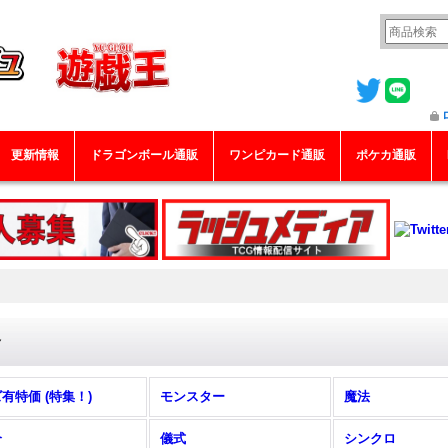
更新情報
ドラゴンボール通販
ワンピカード通販
ポケカ通販
合
有特価 (特集！)
モンスター
魔法
合
儀式
シンクロ