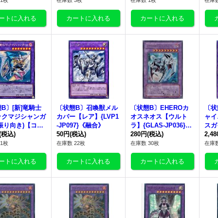
1枚
在庫数 3枚
在庫数 1枚
在庫数
B〕[新]竜騎士
〔状態B〕召喚獣メル
〔状態B〕EHEROカ
〔状
ックマジシャンガ
カバー【レア】{LVP1
オスネオス【ウルト
ャイ
振り向き)【コレ
-JP097}《融合》
ラ】{GLAS-JP036}
スガ
ズ】{RC03-JP0
(税込)
50円
(税込)
《融合》
280円
(税込)
OJ-
2,4
《融合》
1枚
在庫数 22枚
在庫数 30枚
在庫数