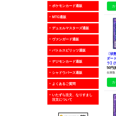
ポケモンカード通販
MTG通販
デュエルマスターズ通販
ヴァンガード通販
バトルスピリッツ通販
〔状
ダー
デジモンカード通販
ラ】{S
《融
50円
(
シャドウバース通販
在庫数 
よくあるご質問
いたずら注文、なりすまし
注文について