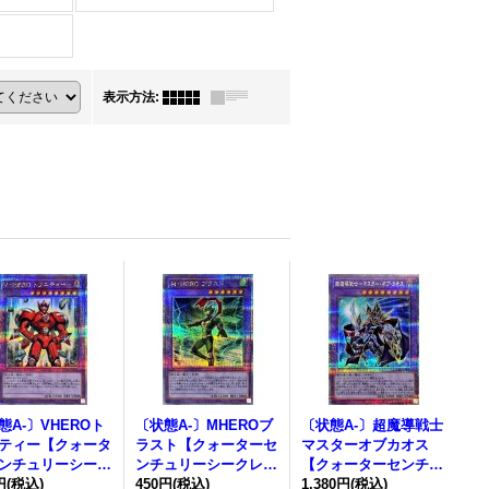
表示方法
:
態A-〕VHEROト
〔状態A-〕MHEROブ
〔状態A-〕超魔導戦士
ティー【クォータ
ラスト【クォーターセ
マスターオブカオス
ンチュリーシーク
ンチュリーシークレッ
【クォーターセンチュ
】{QCCU-JP04
円
(税込)
ト】{QCCU-JP037}
450円
(税込)
リーシークレット】
1,380円
(税込)