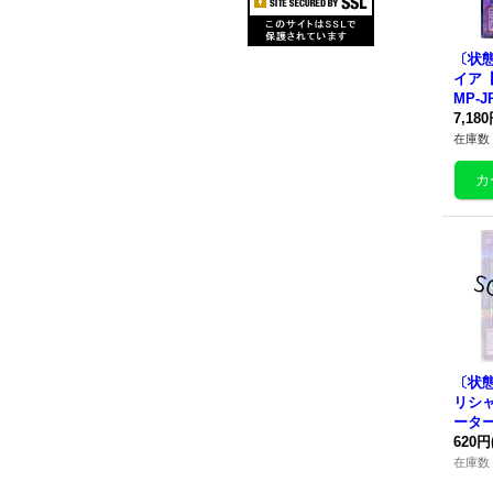
〔状態
イア【
MP-
7,18
在庫数 
〔状態
リシ
ータ
ークレ
620円
P02
在庫数 