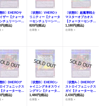
態B〕EHEROサ
〔状態B〕VHEROト
〔状態B〕超魔導戦士
イザー【クォータ
リニティー【クォータ
マスターオブカオス
ンチュリーシーク
ーセンチュリーシーク
【クォーターセンチュ
】{QCCU-JP01
80円
(税込)
レット】{QCCU-JP04
820円
(税込)
リーシークレット】
1,180円
(税込)
《融合》
1}《融合》
{QCCU-JP007}《融
 ×
在庫数 ×
在庫数 ×
合》
態B〕DHEROデ
〔状態B〕EHEROシ
〔状態A-〕DHEROデ
ロイフェニックス
ャイニングネオスウィ
ストロイフェニックス
【クォーターセン
ングマン【クォーター
ガイ【クォーターセン
リーシークレッ
80円
(税込)
センチュリーシークレ
1,480円
(税込)
チュリーシークレッ
2,430円
(税込)
QCCU-JP033}
ット】{QCCU-JP020}
ト】{QCCU-JP033}
 ×
在庫数 ×
在庫数 ×
合》
《融合》
《融合》