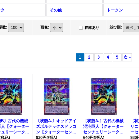
ンク
その他
トークン
示数
:
画像
:
並び順
:
在庫あり
1
2
3
4
5
次
»
態B〕古代の機械
〔状態A-〕オッドアイ
〔状態A-〕古代の機械
〔状
巨人【クォーター
ズボルテックスドラゴ
混沌巨人【クォーター
リニ
チュリーシークレ
ン【クォーターセンチ
センチュリーシークレ
ーセ
QCCU-JP117}
(税込)
ュリーシークレット】
930円
(税込)
ット】{QCCU-JP117}
640円
(税込)
レット
930