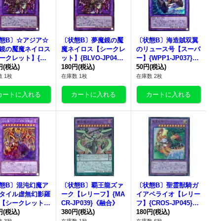
態B〕☆アジア☆
〔状態B〕夢魔鏡の魘
〔状態B〕海造賊双翼
鏡の魘魔ネイロス
魔ネイロス【シークレ
のリュース号【スーパ
ークレット】{ア
ット】{BLVO-JP042}
ー】{WPP1-JP037}
LVO-JP042}
円
(税込)
《融合》
180円
(税込)
《融合》
50円
(税込)
合》
 1枚
在庫数 1枚
在庫数 2枚
態B〕混沌幻魔ア
〔状態B〕覇王龍ズァ
〔状態B〕聖霊獣騎ガ
タイル虚無幻影羅
ーク【レリーフ】{MA
イアペライオ【レリー
【シークレット】
CR-JP039}《融合》
フ】{CROS-JP045}
RA-JP035}《融
円
(税込)
380円
(税込)
《融合》
180円
(税込)