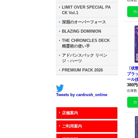
在庫数 
LIMIT OVER SPECIAL PA
CK Vol.1
深淵のオーバーフォース
BLAZING DOMINION
THE CHRONICLES DECK
精霊術の使い手
アドバンスパック リベン
ジ・ハーツ
〔状態
PREMIUM PACK 2026
ブラ
ール(
クター
380円
20}
在庫数 
Tweets by cardrush_online
店舗案内
ご利用案内