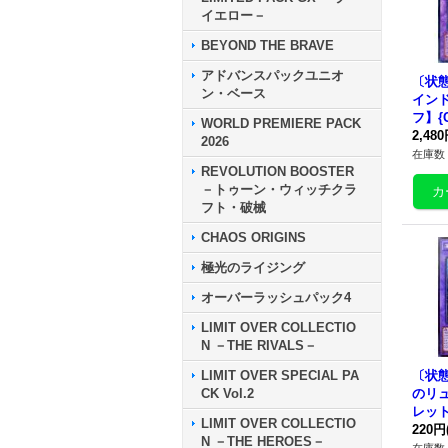
イエロー－
BEYOND THE BRAVE
アドバンスパックユニオ
〔状
ン・ベース
イン
フ】{C
WORLD PREMIERE PACK
合》
2,48
2026
在庫数 
REVOLUTION BOOSTER
－トゥーン・ウィッチクラ
フト・破械
CHAOS ORIGINS
極光のライジング
オーバーラッシュパック4
LIMIT OVER COLLECTIO
N －THE RIVALS－
LIMIT OVER SPECIAL PA
〔状
CK Vol.2
のリ
レット
LIMIT OVER COLLECTIO
7}《
220円
N －THE HEROES－