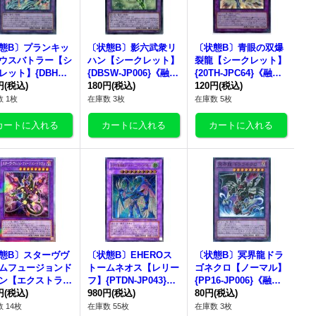
態B〕プランキッ
〔状態B〕影六武衆リ
〔状態B〕青眼の双爆
ウスバトラー【シ
ハン【シークレット】
裂龍【シークレット】
レット】{DBHS-J
{DBSW-JP006}《融
{20TH-JPC64}《融
19}《融合》
円
(税込)
合》
180円
(税込)
合》
120円
(税込)
 1枚
在庫数 3枚
在庫数 5枚
態B〕スターヴヴ
〔状態B〕EHEROス
〔状態B〕冥界龍ドラ
ムフュージョンド
トームネオス【レリー
ゴネクロ【ノーマル】
ン【エクストラシ
フ】{PTDN-JP043}
{PP16-JP006}《融
レット】{DBLE-J
円
(税込)
《融合》
980円
(税込)
合》
80円
(税込)
04}《融合》
 14枚
在庫数 55枚
在庫数 3枚