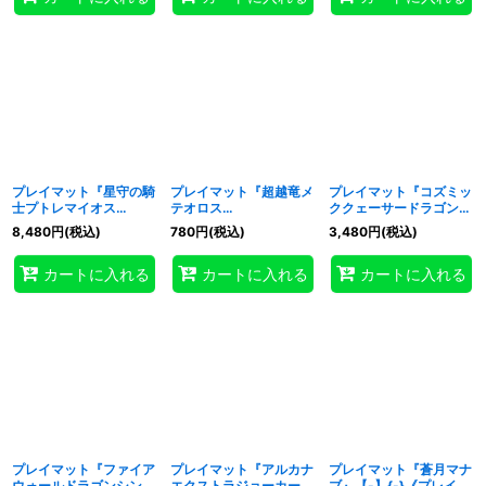
プレイマット『星守の騎
プレイマット『超越竜メ
プレイマット『コズミッ
士プトレマイオス
テオロス
ククェーサードラゴン
(RANKINGDUEL2022-
(YCSJ2023TOKYO)』
(遊戯王の日)』【-】{-}
8,480
円
(税込)
780
円
(税込)
3,480
円
(税込)
4th-)』【-】{-}《プレ
【-】{-}《プレイマッ
《プレイマット》
イマット》
ト》
カートに入れる
カートに入れる
カートに入れる
プレイマット『ファイア
プレイマット『アルカナ
プレイマット『蒼月マナ
ウォールドラゴンシンギ
エクストラジョーカー』
ブ』【-】{-}《プレイマ