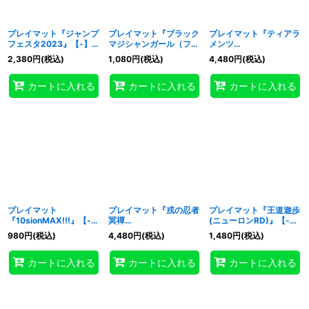
プレイマット『ジャンプ
プレイマット『ブラック
プレイマット『ティアラ
フェスタ2023』【-】
マジシャンガール（フレ
メンツ
{-}《プレイマット》
ンドリーショップ限
(YCSJ2022OSAKA)』
2,380
円
(税込)
1,080
円
(税込)
4,480
円
(税込)
定）』【-】{-}《プレイ
【-】{-}《プレイマッ
マット》
ト》
カートに入れる
カートに入れる
カートに入れる
プレイマット
プレイマット『戎の忍者
プレイマット『王道遊歩
『10sionMAX!!!』【-】
冥禪
(ニューロンRD)』【-】
{-}《プレイマット》
(RANKINGDUEL2022-
{-}《プレイマット》
980
円
(税込)
4,480
円
(税込)
1,480
円
(税込)
2nd-)』【-】{-}《プレ
イマット》
カートに入れる
カートに入れる
カートに入れる