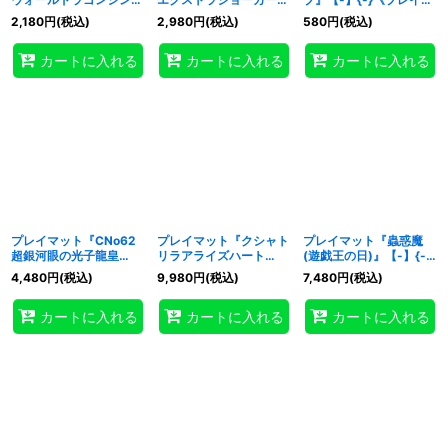
ュラリティ
【-】{-}《プレイマッ
ット》
2,180
円
(税込)
2,980
円
(税込)
580
円
(税込)
(RANKINGDUEL2022-
ト》
4th-)』【-】{-}《プレ
カートに入れる
カートに入れる
カートに入れる
イマット》
プレイマット『CNo62
プレイマット『クシャト
プレイマット『蟲惑魔
超銀河眼の光子龍皇
リラアライズハート
(遊戯王の日)』【-】{-}
(RANKINGDUEL2022-
(RANKINGDUEL2022-
《プレイマット》
4,480
円
(税込)
9,980
円
(税込)
7,480
円
(税込)
3rd-)』【-】{-}《プレ
3rd-)』【-】{-}《プレ
イマット》
イマット》
カートに入れる
カートに入れる
カートに入れる