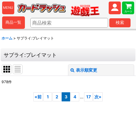
MENU
カート
商品一覧
検索
ホーム
>
サプライ:プレイマット
サプライ:プレイマット
表示順変更
閉じる
978
件
表示数
:
«
前
1
2
3
4
...
17
次
»
並び順
:
絞り込む