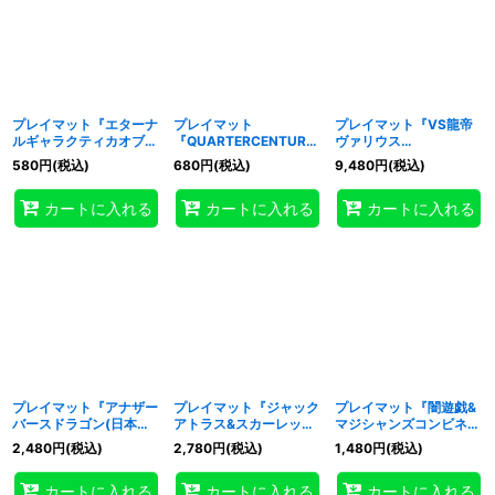
プレイマット『エターナ
プレイマット
プレイマット『VS龍帝
ルギャラクティカオブリ
『QUARTERCENTURY
ヴァリウス
ビオン(遊戯王の日
』【-】{-}《プレイマッ
(RANKINGDUEL2023-
580
円
(税込)
680
円
(税込)
9,480
円
(税込)
RD)』【-】{-}《プレイ
ト》
1st-)』【-】{-}《プレ
マット》
イマット》
カートに入れる
カートに入れる
カートに入れる
プレイマット『アナザー
プレイマット『ジャック
プレイマット『闇遊戯&
バースドラゴン(日本選
アトラス&スカーレッド
マジシャンズコンビネー
手権2023)』【-】{-}
デーモン(左下日本語/遊
ション(中国版)』【-】
2,480
円
(税込)
2,780
円
(税込)
1,480
円
(税込)
《プレイマット》
戯王の日)』【-】{-}
{-}《プレイマット》
《プレイマット》
カートに入れる
カートに入れる
カートに入れる