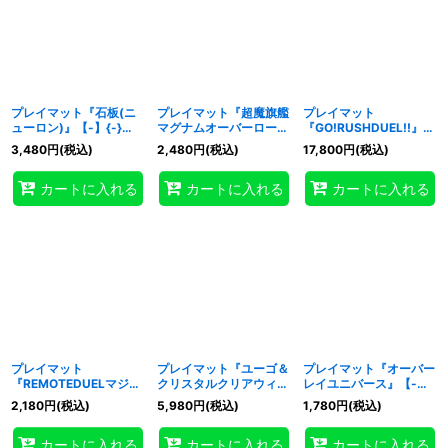
プレイマット『石板(ニ
プレイマット『超魔旗艦
プレイマット
ューロン)』【-】{-}
マグナムオーバーロー
『GO!RUSHDUEL!!』
《プレイマット》
ド』【-】{-}《プレイマ
【-】{-}《プレイマッ
3,480
円
(税込)
2,480
円
(税込)
17,800
円
(税込)
ット》
ト》
カートに入れる
カートに入れる
カートに入れる
プレイマット
プレイマット『ユーゴ＆
プレイマット『オーバー
『REMOTEDUELマジシ
クリスタルクリアウィン
レイユニバース』【-】
ャンズコンビネーショ
グシンクロドラゴン
{-}《プレイマット》
2,180
円
(税込)
5,980
円
(税込)
1,780
円
(税込)
ン』【-】{-}《プレイマ
(RANKINGDUEL2021-
ット》
1st-)』【-】{-}《プレ
カートに入れる
カートに入れる
カートに入れる
イマット》