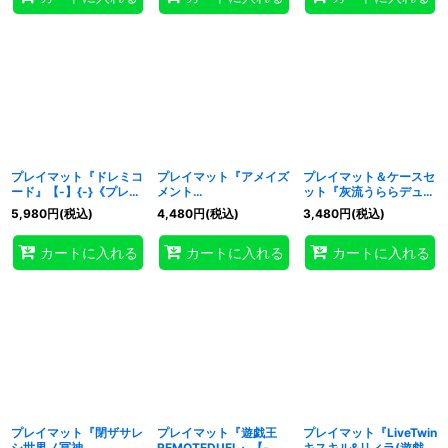
プレイマット『ドレミコ
プレイマット『アメイズ
プレイマット＆ケースセ
ード』【-】{-}《プレイ
メント
ット『灰流うららデュエ
マット》
(RANKINGDUEL2020-
ルフィールド&ケース(サ
5,980
円
(税込)
4,480
円
(税込)
3,480
円
(税込)
4th-)』【-】{-}《プレ
テライトショップ限
イマット》
定)』【-】{-}《その
カートに入れる
カートに入れる
カートに入れる
他》
プレイマット『閉ザサレ
プレイマット『遊戯王
プレイマット『LiveTwin
シ世界ノ冥神
REMOTEDUEL』【-】
キスキル&リィラ(遊戯王