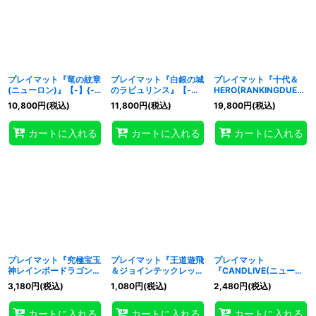
プレイマット『竜の紋章
プレイマット『白銀の城
プレイマット『十代＆
(ニューロン)』【-】{-}
のラビュリンス』【-】
HERO(RANKINGDUEL2
《プレイマット》
{-}《プレイマット》
022-1st-)』【-】{-}
10,800
円
(税込)
11,800
円
(税込)
19,800
円
(税込)
《プレイマット》
カートに入れる
カートに入れる
カートに入れる
プレイマット『究極宝玉
プレイマット『王道遊飛
プレイマット
神レインボードラゴンオ
＆ジョインテックレック
『CANDLIVE(ニューロ
ーバードライブ』【-】
ス』【-】{-}《プレイマ
ンRD)』【-】{-}《プレ
3,180
円
(税込)
1,080
円
(税込)
2,480
円
(税込)
{-}《プレイマット》
ット》
イマット》
カートに入れる
カートに入れる
カートに入れる