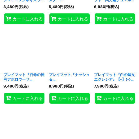
ングマン(遊戯王の日)』
(YCSJ2022YOKOHAM
ィールド&ケース(サテラ
3,480
円
(税込)
5,480
円
(税込)
6,980
円
(税込)
【-】{-}《プレイマッ
A)』【-】{-}《プレイマ
イトショップ限定)』
ト》
ット》
【-】{-}《プレイマッ
カートに入れる
カートに入れる
カートに入れる
ト》
プレイマット『召命の神
プレイマット『ナッシュ
プレイマット『白の聖女
弓アポロウーサ
＆
エクレシア』【-】{-}
(RANKINGDUEL2019-
NAsHKnight(RANKING
《プレイマット》
9,480
円
(税込)
8,980
円
(税込)
7,980
円
(税込)
1st-)』【-】{-}《プレ
DUEL2021-3rd-)』
イマット》
【-】{-}《プレイマッ
カートに入れる
カートに入れる
カートに入れる
ト》