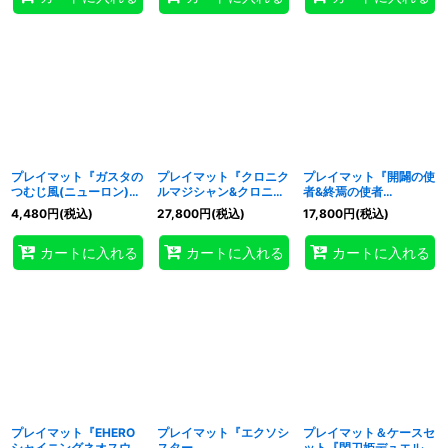
プレイマット『ガスタの
プレイマット『クロニク
プレイマット『開闢の使
つむじ風(ニューロン)』
ルマジシャン&クロニク
者&終焉の使者
【-】{-}《プレイマッ
ルソーサレス
(RANKINGDUEL2021-
4,480
円
(税込)
27,800
円
(税込)
17,800
円
(税込)
ト》
(YCSJ2022YOKOHAM
4th-)』【-】{-}《プレ
A)』【-】{-}《プレイマ
イマット》
カートに入れる
カートに入れる
カートに入れる
ット》
プレイマット『EHERO
プレイマット『エクソシ
プレイマット＆ケースセ
シャイニングネオスウィ
スター
ット『閃刀姫デュエルフ