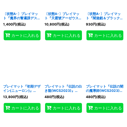
〔状態A-〕プレイマッ
〔状態A-〕プレイマッ
〔状態A-〕プレイマッ
ト『魔界の警邏課デスポ
ト『天霆號アーゼウス
ト『闇遊戯＆ブラックマ
リス(YCSJ限定)』【-】
(RANKINGDUEL2020-
ジシャン
1,400
円
(税込)
10,800
円
(税込)
930
円
(税込)
{-}《プレイマット》
2nd-)』【-】{-}《プレ
(20thANNIVERSARYS
イマット》
ET)』【-】{-}《プレイ
カートに入れる
カートに入れる
カートに入れる
マット》
プレイマット『初期デザ
プレイマット『伝説の白
プレイマット『伝説の闇
イン(ニューロン)』
き龍(WCS2023)』
の魔導師(WCS2023)』
【-】{-}《プレイマッ
【-】{-}《プレイマッ
【-】{-}《プレイマッ
13,800
円
(税込)
480
円
(税込)
480
円
(税込)
ト》
ト》
ト》
カートに入れる
カートに入れる
カートに入れる