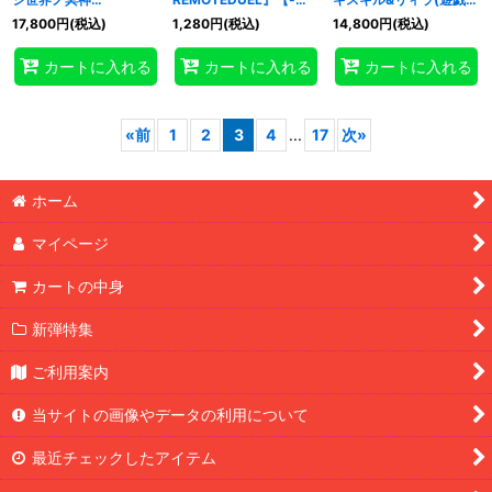
(RANKINGDUEL2020-
{-}《プレイマット》
の日)』【-】{-}《プレ
17,800
円
(税込)
1,280
円
(税込)
14,800
円
(税込)
3rd-)』【-】{-}《プレ
イマット》
イマット》
カートに入れる
カートに入れる
カートに入れる
«
前
1
2
3
4
...
17
次
»
ホーム
マイページ
カートの中身
新弾特集
ご利用案内
当サイトの画像やデータの利用について
最近チェックしたアイテム