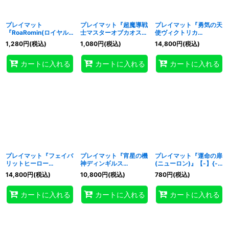
プレイマット
プレイマット『超魔導戦
プレイマット『勇気の天
『RoaRomin(ロイヤル
士マスターオブカオス』
使ヴィクトリカ
デモンズデスドゥーム＆
【-】{-}《プレイマッ
(RANKINGDUEL2021-
1,280
円
(税込)
1,080
円
(税込)
14,800
円
(税込)
CAN-ReD)』【-】{-}
ト》
2nd-)』【-】{-}《プレ
《プレイマット》
イマット》
カートに入れる
カートに入れる
カートに入れる
プレイマット『フェイバ
プレイマット『宵星の機
プレイマット『運命の扉
リットヒーロー
神ディンギルス
(ニューロン)』【-】{-}
(RANKINGDUEL2019-
(RANKINGDUEL2018-
《プレイマット》
14,800
円
(税込)
10,800
円
(税込)
780
円
(税込)
3rd-)』【-】{-}《プレ
4th-)』【-】{-}《プレ
イマット》
イマット》
カートに入れる
カートに入れる
カートに入れる