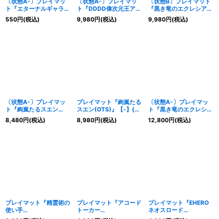
〔状態A-〕プレイマッ
〔状態A-〕プレイマッ
〔状態B〕プレイマット
ト『エターナルギャラク
ト『DDDD偉次元王アー
『黒き竜のエクレシア
ティカオブリビオン(遊
ククライシス
(RANKINGDUEL2025)
550
円
(税込)
9,980
円
(税込)
9,980
円
(税込)
戯王の日RD)』【-】{-}
(DOOMOFDIMENSION
』【-】{-}《プレイマッ
《プレイマット》
S)』【-】{-}《プレイマ
ト》
ット》
〔状態A-〕プレイマッ
プレイマット『絢嵐たる
〔状態A-〕プレイマッ
ト『絢嵐たるスエン
スエン(OTS)』【-】{-}
ト『黒き竜のエクレシア
(OTS)』【-】{-}《プレ
《プレイマット》
(RANKINGDUEL2025)
8,480
円
(税込)
8,980
円
(税込)
12,800
円
(税込)
イマット》
』【-】{-}《プレイマッ
ト》
プレイマット『精霊術の
プレイマット『アコード
プレイマット『EHERO
使い手
トーカー
ネオスロード
(THECHRONICLESDEC
(ALLIANCEINSIGHT)』
(SUPREMEDARKNESS)