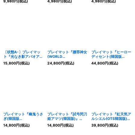
9,980
円
(税込)
4,980
円
(税込)
4,980
円
(税込)
K)』【-】{-}《プレイマ
【-】{-}《プレイマッ
』【-】{-}《プレイマッ
ット》
ト》
ト》
〔状態A-〕プレイマッ
プレイマット『贖罪神女
プレイマット『ヒーロー
ト『光なき影アバオアク
(WORLD
ディセント(韓国版
ゥー』【-】{-}《プレイ
CHAMPIONSHIP2025
WRT2024RD)』【-】
15,800
円
(税込)
24,800
円
(税込)
44,800
円
(税込)
マット》
QUALIFIER)』【-】{-}
{-}《プレイマット》
《プレイマット》
プレイマット『幽鬼うさ
プレイマット『試号閃刀
プレイマット『虹天気ア
ぎ(韓国版
姫アマツ(韓国版)』
ルシエル(OTS韓国版)』
JUDGE2022)』【-】
【-】{-}《プレイマッ
【-】{-}《プレイマッ
14,800
円
(税込)
14,800
円
(税込)
39,800
円
(税込)
{-}《プレイマット》
ト》
ト》