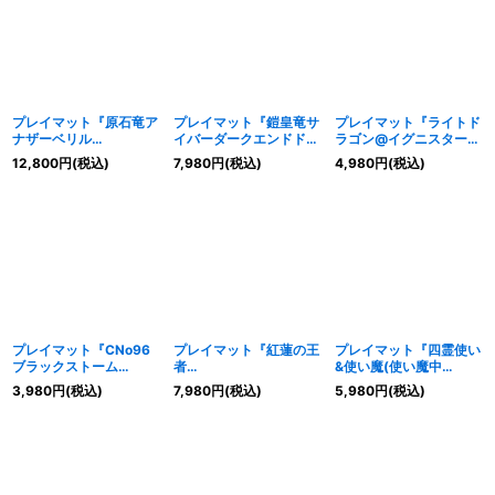
プレイマット『原石竜ア
プレイマット『鎧皇竜サ
プレイマット『ライトド
ナザーベリル
イバーダークエンドドラ
ラゴン@イグニスター
(RARITYCOLLECTION)
ゴン(CYBERSTRIKE)』
(IGINITIONASSAULT)
12,800
円
(税込)
7,980
円
(税込)
4,980
円
(税込)
』【-】{-}《プレイマッ
【-】{-}《プレイマッ
』【-】{-}《プレイマッ
ト》
ト》
ト》
プレイマット『CNo96
プレイマット『紅蓮の王
プレイマット『四霊使い
ブラックストーム
者
&使い魔(使い魔中
(SHADOWSPECTERS)
(BLAZINGDOMINION))
央/STRUCTUREDECK)
3,980
円
(税込)
7,980
円
(税込)
5,980
円
(税込)
』【-】{-}《プレイマッ
』【-】{-}《プレイマッ
』【-】{-}《プレイマッ
ト》
ト》
ト》