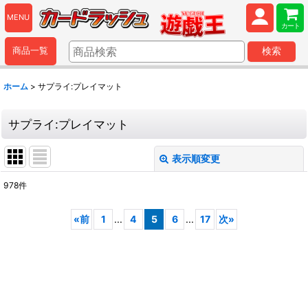
MENU
カート
商品一覧
検索
ホーム
>
サプライ:プレイマット
サプライ:プレイマット
表示順変更
閉じる
978
件
表示数
:
«
前
1
...
4
5
6
...
17
次
»
並び順
:
絞り込む