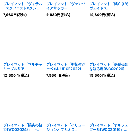
プレイマット『ヴィサス
プレイマット『ヴァンパ
プレイマット『滅亡き闇
=スタフロスト&クシャ
イアサッカー
ヴェイドス
トリラライズハート
(JUDGE2018)』【-】
(JUDGE2024)』【-】
7,980
円
(税込)
9,980
円
(税込)
14,800
円
(税込)
(JUDGE2023)』【-】
{-}《プレイマット》
{-}《プレイマット》
{-}《プレイマット》
プレイマット『マルチャ
プレイマット『聖菓使ク
プレイマット『妖精伝姫
ミープルリア
ーベル(JUDGE2022)』
を語る者(WCQ2026)』
(JUDGE2025)』【-】
【-】{-}《プレイマッ
【-】{-}《プレイマッ
12,800
円
(税込)
7,980
円
(税込)
19,800
円
(税込)
{-}《プレイマット》
ト》
ト》
プレイマット『賜炎の咎
プレイマット『イリュー
プレイマット『オルフェ
姫(WCQ2024)』【-】
ジョンオブカオス
ゴール(WCQ2019)』