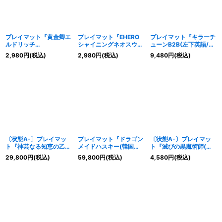
プレイマット『黄金卿エ
プレイマット『EHERO
プレイマット『キラーチ
ルドリッチ
シャイニングネオスウィ
ューンB2B(左下英語/遊
(RARITYCOLLECTION)
ングマン
戯王の日)』【-】{-}
2,980
円
(税込)
2,980
円
(税込)
9,480
円
(税込)
』【-】{-}《プレイマッ
(POWEROFTHEELEME
《プレイマット》
ト》
NTS)』【-】{-}《プレ
イマット》
〔状態A-〕プレイマッ
プレイマット『ドラゴン
〔状態A-〕プレイマッ
ト『神芸なる知恵の乙女
メイドハスキー(韓国
ト『滅びの黒魔術師(遊
(韓国版)』【-】{-}《プ
版)』【-】{-}《プレイ
戯王の日)』【-】{-}
29,800
円
(税込)
59,800
円
(税込)
4,580
円
(税込)
レイマット》
マット》
《プレイマット》