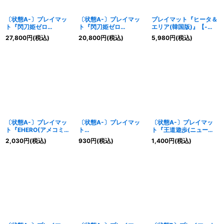
〔状態A-〕プレイマッ
〔状態A-〕プレイマッ
プレイマット『ヒータ＆
ト『閃刀姫ゼロ
ト『閃刀姫ゼロ
エリア(韓国版)』【-】
（WCQ2026）』【-】
（OTS）』【-】{-}《プ
{-}《プレイマット》
27,800
円
(税込)
20,800
円
(税込)
5,980
円
(税込)
{-}《プレイマット》
レイマット》
〔状態A-〕プレイマッ
〔状態A-〕プレイマッ
〔状態A-〕プレイマッ
ト『EHERO(アメコミ
ト
ト『王道遊歩(ニューロ
RD)』【-】{-}《プレイ
『RD5thANNIVERSAR
ンRD)』【-】{-}《プレ
2,030
円
(税込)
930
円
(税込)
1,400
円
(税込)
マット》
Y』【-】{-}《プレイマ
イマット》
ット》