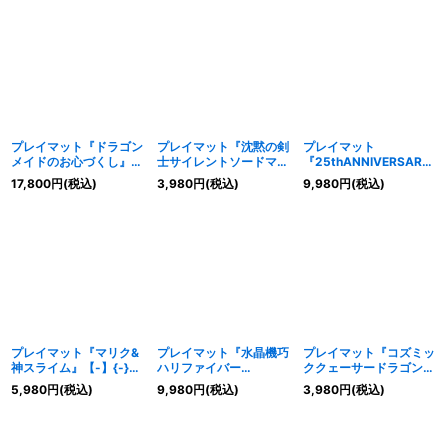
ト》
』【-】{-}《プレイマッ
ト》
プレイマット『ドラゴン
プレイマット『沈黙の剣
プレイマット
メイドのお心づくし』
士サイレントソードマン
『25thANNIVERSARY
【-】{-}《プレイマッ
&沈黙の魔術師サイレン
レトロモンスター』
17,800
円
(税込)
3,980
円
(税込)
9,980
円
(税込)
ト》
トマジシャン』【-】{-}
【-】{-}《プレイマッ
《プレイマット》
ト》
プレイマット『マリク&
プレイマット『水晶機巧
プレイマット『コズミッ
神スライム』【-】{-}
ハリファイバー
ククェーサードラゴン
《プレイマット》
(YuGiOh!Day)』【-】
(DUELISTNEXUS)』
5,980
円
(税込)
9,980
円
(税込)
3,980
円
(税込)
{-}《プレイマット》
【-】{-}《プレイマッ
ト》