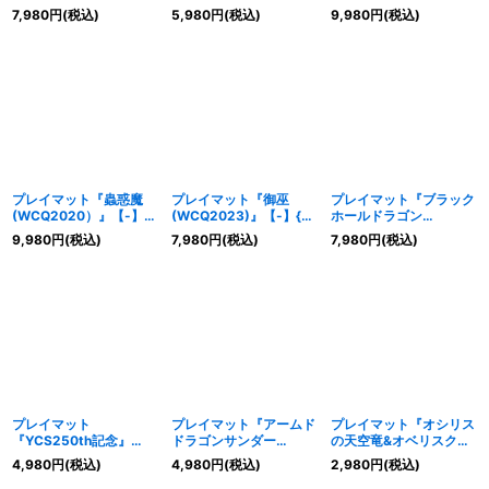
{-}《プレイマット》
(WCQ2022)』【-】{-}
【-】{-}《プレイマッ
7,980
円
(税込)
5,980
円
(税込)
9,980
円
(税込)
《プレイマット》
ト》
プレイマット『蟲惑魔
プレイマット『御巫
プレイマット『ブラック
(WCQ2020）』【-】
(WCQ2023)』【-】{-}
ホールドラゴン
{-}《プレイマット》
《プレイマット》
(WCQ2024)』【-】{-}
9,980
円
(税込)
7,980
円
(税込)
7,980
円
(税込)
《プレイマット》
プレイマット
プレイマット『アームド
プレイマット『オシリス
『YCS250th記念』
ドラゴンサンダー
の天空竜&オベリスクの
【-】{-}《プレイマッ
(YCS/REMOTEDUEL)』
巨神兵
4,980
円
(税込)
4,980
円
(税込)
2,980
円
(税込)
ト》
【-】{-}《プレイマッ
(EGYPTIANGODDECK)