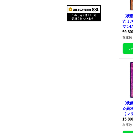
〔状態
☆ミ
マンL
{SOD
59,8
クタ
在庫数 
〔状態
☆異
【レリ
057
15,8
け》
在庫数 