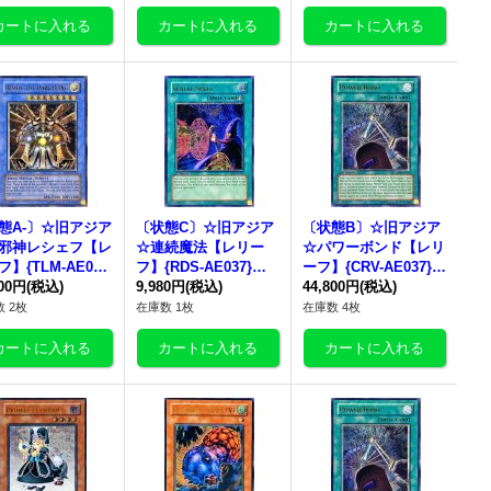
態A-〕☆旧アジア
〔状態C〕☆旧アジア
〔状態B〕☆旧アジア
邪神レシェフ【レ
☆連続魔法【レリー
☆パワーボンド【レリ
】{TLM-AE03
フ】{RDS-AE037}
ーフ】{CRV-AE037}
《コレクター向け》
800円
(税込)
《コレクター向け》
9,980円
(税込)
《コレクター向け》
44,800円
(税込)
 2枚
在庫数 1枚
在庫数 4枚