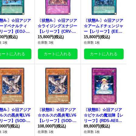
態A-〕☆旧アジア
〔状態A-〕☆旧アジア
〔状態A-〕☆旧アジア
ードペナルティ
☆ライジングエナジー
☆アームドチェンジャ
リーフ】{EOJ-AE
【レリーフ】{CRV-AE
ー【レリーフ】{EEN-
5}《コレクター向
800円
(税込)
056}《コレクター向
15,800円
(税込)
AE045}《コレクター
15,800円
(税込)
け》
向け》
 1枚
在庫数 3枚
在庫数 1枚
態A-〕☆旧アジア
〔状態B〕☆旧アジア
〔状態B〕☆旧アジア
ルスの黒炎竜LV6
☆ホルスの黒炎竜LV6
☆ピケルの魔法陣【レ
リーフ】{SOD-A
【レリーフ】{SOD-A
リーフ】{RDS-AE05
07}《コレクター向
,000円
(税込)
E007}《コレクター向
108,000円
(税込)
7}《コレクター向け》
89,800円
(税込)
け》
 1枚
在庫数 1枚
在庫数 1枚