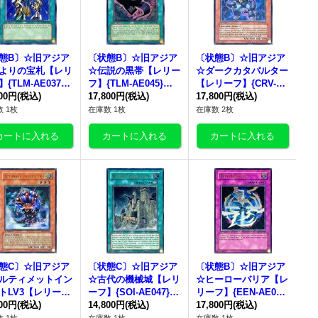
態B〕☆旧アジア
〔状態B〕☆旧アジア
〔状態B〕☆旧アジア
よりの宝札【レリ
☆伝説の黒帯【レリー
☆ダークカタパルター
{TLM-AE037}
フ】{TLM-AE045}
【レリーフ】{CRV-AE
レクター向け》
800円
(税込)
《コレクター向け》
17,800円
(税込)
013}《コレクター向
17,800円
(税込)
け》
 1枚
在庫数 1枚
在庫数 2枚
態C〕☆旧アジア
〔状態C〕☆旧アジア
〔状態B〕☆旧アジア
ルティメットイン
☆古代の機械城【レリ
☆ヒーローバリア【レ
トLV3【レリー
ーフ】{SOI-AE047}
リーフ】{EEN-AE04
RDS-AE007}
800円
(税込)
《コレクター向け》
14,800円
(税込)
9}《コレクター向け》
17,800円
(税込)
レクター向け》