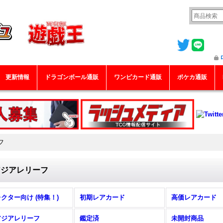
更新情報
ドラゴンボール通販
ワンピカード通販
ポケカ通販
フ
アジアレリーフ
クター向け (特集！)
初期レアカード
高価レアカード
アジアレリーフ
鑑定済
未開封商品