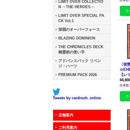
在庫数 
LIMIT OVER COLLECTIO
N －THE HEROES－
LIMIT OVER SPECIAL PA
CK Vol.1
深淵のオーバーフォース
BLAZING DOMINION
THE CHRONICLES DECK
精霊術の使い手
アドバンスパック リベン
〔状
ジ・ハーツ
☆EH
PREMIUM PACK 2026
【レリ
E00
44,8
け》
在庫数 
Tweets by cardrush_online
店舗案内
ご利用案内