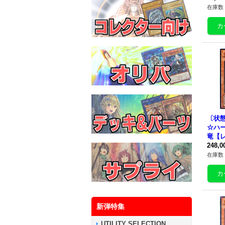
在庫数 
〔状態
☆ハ
竜【レ
AE0
248,
向け
在庫数 
新弾特集
UTILITY SELECTION