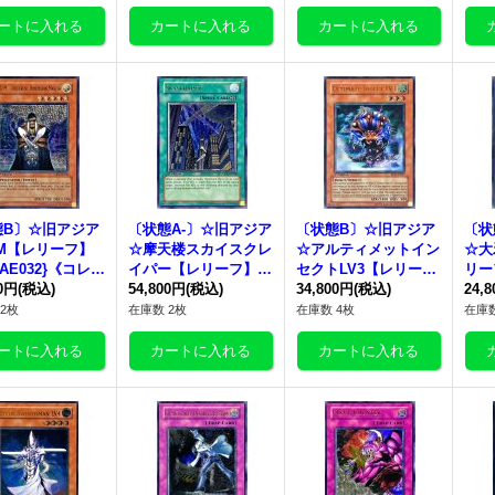
態B〕☆旧アジア
〔状態A-〕☆旧アジア
〔状態B〕☆旧アジア
〔状
M【レリーフ】
☆摩天楼スカイスクレ
☆アルティメットイン
☆大
-AE032}《コレク
イパー【レリーフ】{C
セクトLV3【レリー
リーフ
向け》
00円
(税込)
RV-AE048}《コレクタ
54,800円
(税込)
フ】{RDS-AE007}
34,800円
(税込)
3}
24,
ー向け》
《コレクター向け》
2枚
在庫数 2枚
在庫数 4枚
在庫数