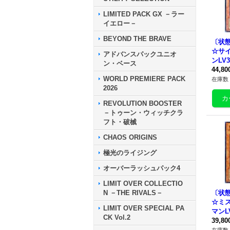
LIMITED PACK GX －ラー
イエロー－
BEYOND THE BRAVE
〔状
☆サ
アドバンスパックユニオ
ンLV
ン・ベース
DS-
44,8
WORLD PREMIERE PACK
ー向
在庫数 
2026
REVOLUTION BOOSTER
－トゥーン・ウィッチクラ
フト・破械
CHAOS ORIGINS
極光のライジング
オーバーラッシュパック4
LIMIT OVER COLLECTIO
N －THE RIVALS－
〔状
☆ミ
LIMIT OVER SPECIAL PA
マンL
CK Vol.2
{RDS
39,8
クタ