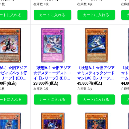
け》
1枚
在庫数 1枚
在庫数 1枚
在庫数
A-〕☆旧アジア
〔状態A-〕☆旧アジア
〔状態A-〕☆旧アジア
〔状
ーピィズペット仔
☆デステニーデストロ
☆ミスティックソード
☆ト
リーフ】{EOJ-
イ【レリーフ】{EOJ-
マンLV6【レリーフ】
ーム
13}《コレクター
000円
(税込)
AE051}《コレクター
29,800円
(税込)
{RDS-AE008}《コレ
49,800円
(税込)
S-
44,
》
向け》
クター向け》
ー向
1枚
在庫数 2枚
在庫数 2枚
在庫数