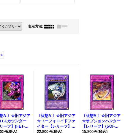
表示方法
:
»
態A-〕☆旧アジア
〔状態A-〕☆旧アジア
〔状態A-〕☆旧アジア
ロスカウンター
☆ユーフォロイドファ
☆オプションハンター
リーフ】{FET-AE
イター【レリーフ】{C
【レリーフ】{SOI-AE
9}《コレクター向
800円
(税込)
RV-AE034}《コレクタ
22,800円
(税込)
058}《コレクター向
15,800円
(税込)