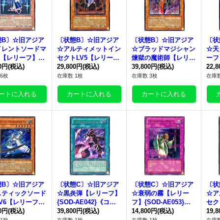
態B〕☆旧アジア
〔状態B〕☆旧アジア
〔状態B〕☆旧アジア
〔状
イレントソードマ
☆アルティメットイン
☆ブラッドマジシャン
☆天
3【レリーフ】{R
セクトLV5【レリー
煉獄の魔術師【レリー
ーフ】
AE009}《コレクタ
00円
(税込)
フ】{FET-AE007}《コ
29,800円
(税込)
フ】{FET-AE020}《コ
39,800円
(税込)
《コ
22,
け》
レクター向け》
レクター向け》
6枚
在庫数 1枚
在庫数 3枚
在庫数
態B〕☆旧アジア
〔状態C〕☆旧アジア
〔状態C〕☆旧アジア
〔状
スティックソード
☆黒炎弾【レリーフ】
☆衰弱の霧【レリー
☆ア
V6【レリーフ】
{SOD-AE042}《コレ
フ】{SOD-AE053}
セク
-AE008}《コレ
00円
(税込)
クター向け》
39,800円
(税込)
《コレクター向け》
14,800円
(税込)
フ】{
19,
ー向け》
《コ