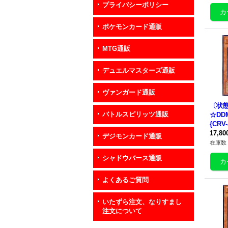
プライバシーポリシー
ポケモンカード通販
MTG通販
デュエルマスターズ通販
ヴァンガード通販
〔状
バトルスピリッツ通販
☆DD
{CRV
ター
17,8
デジモンカード通販
在庫数 
シャドウバース通販
よくあるご質問
いたずら注文、なりすまし
注文について