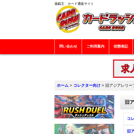
遊戯王 カード通販サイト
問い合わせ
ご利用案内
状態表記
ホーム
>
コレクター向け
>
旧アジアレリー
旧
コレ
旧