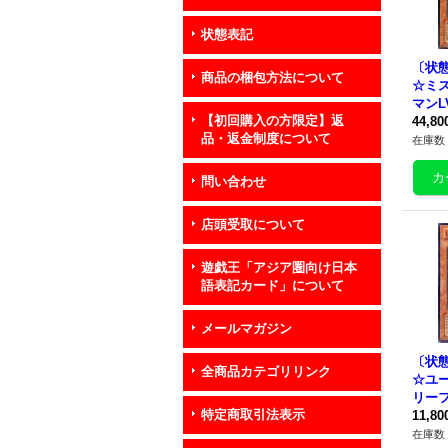
状態表記
〔状
商品の梱包方法について
☆ミ
マンL
【初回購入の方限定】返
{SOD
44,8
品・返金制度について
クタ
在庫数 
問い合わせ
店頭受取について
遊戯王「アジア圏向け日本
語表記カード」について
メールマガジン
〔状
全商品カテゴリリンク
☆ユ
リーフ】
特定商取引法表示
《コ
11,8
在庫数 