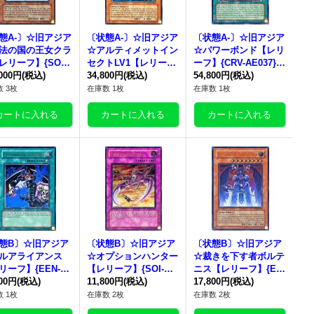
態A-〕☆旧アジア
〔状態A-〕☆旧アジア
〔状態A-〕☆旧アジア
法の国の王女クラ
☆アルティメットイン
☆パワーボンド【レリ
レリーフ】{SOI-
セクトLV1【レリー
ーフ】{CRV-AE037}
028}《コレクター
,000円
(税込)
フ】{SOD-AE005}
34,800円
(税込)
《コレクター向け》
54,800円
(税込)
》
《コレクター向け》
 3枚
在庫数 1枚
在庫数 1枚
態B〕☆旧アジア
〔状態B〕☆旧アジア
〔状態B〕☆旧アジア
ルアライアンス
☆オプションハンター
☆裁きを下す者ボルテ
リーフ】{EEN-A
【レリーフ】{SOI-AE
ニス【レリーフ】{EO
44}《コレクター向
800円
(税込)
058}《コレクター向
11,800円
(税込)
J-AE023}《コレクタ
17,800円
(税込)
け》
ー向け》
 1枚
在庫数 2枚
在庫数 2枚