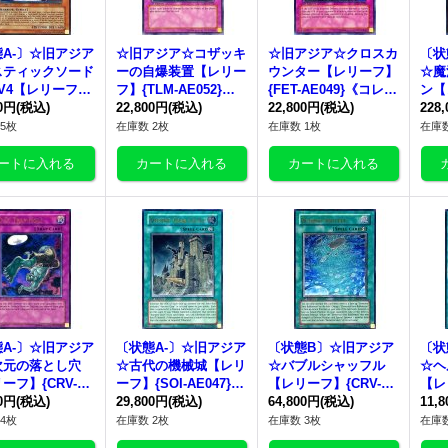
A-〕☆旧アジア
☆旧アジア☆コザッキ
☆旧アジア☆クロスカ
〔状
スティックソード
ーの自爆装置【レリー
ウンター【レリーフ】
☆魔
V4【レリーフ】
フ】{TLM-AE052}
{FET-AE049}《コレク
ン【
-AE012}《コレ
00円
(税込)
《コレクター向け》
22,800円
(税込)
ター向け》
22,800円
(税込)
AE
228
ー向け》
向け
5枚
在庫数 2枚
在庫数 1枚
在庫数
A-〕☆旧アジア
〔状態A-〕☆旧アジア
〔状態B〕☆旧アジア
〔状
次元の落とし穴
☆古代の機械城【レリ
☆バブルシャッフル
☆ヘ
ーフ】{CRV-AE
ーフ】{SOI-AE047}
【レリーフ】{CRV-AE
【レ
}《コレクター向
00円
(税込)
《コレクター向け》
29,800円
(税込)
046}《コレクター向
64,800円
(税込)
E0
11,
け》
け》
4枚
在庫数 2枚
在庫数 3枚
在庫数