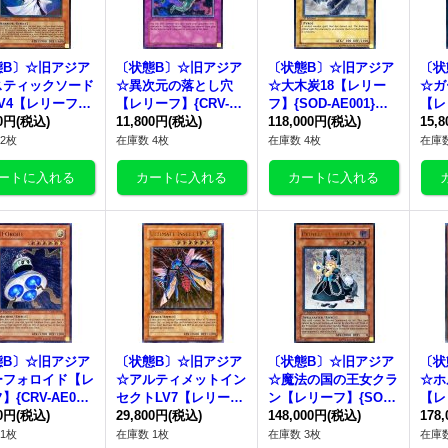
態B〕☆旧アジア
〔状態B〕☆旧アジア
〔状態B〕☆旧アジア
〔状
スティックソード
☆異次元の落とし穴
☆大木炭18【レリー
☆ガ
V4【レリーフ】
【レリーフ】{CRV-AE
フ】{SOD-AE001}
【レ
-AE012}《コレ
00円
(税込)
057}《コレクター向
11,800円
(税込)
《コレクター向け》
118,000円
(税込)
04
15,
ー向け》
け》
け》
2枚
在庫数 4枚
在庫数 4枚
在庫数
態B〕☆旧アジア
〔状態B〕☆旧アジア
〔状態B〕☆旧アジア
〔状
ーフォロイド【レ
☆アルティメットイン
☆魔法の国の王女クラ
☆ホ
{CRV-AE010}
セクトLV7【レリー
ン【レリーフ】{SOI-
【レ
レクター向け》
00円
(税込)
フ】{TLM-AE010}
29,800円
(税込)
AE028}《コレクター
148,000円
(税込)
E0
178
《コレクター向け》
向け》
け》
1枚
在庫数 1枚
在庫数 3枚
在庫数