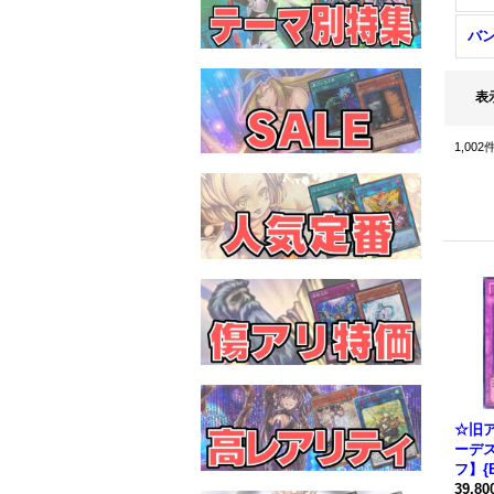
バ
表
1,002
☆旧
ーデ
フ】{E
レク
39,8