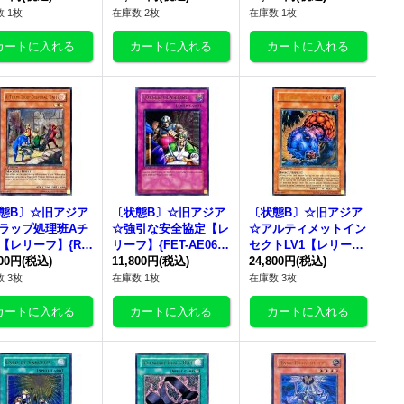
ー向け》
け》
 1枚
在庫数 2枚
在庫数 1枚
態B〕☆旧アジア
〔状態B〕☆旧アジア
〔状態B〕☆旧アジア
ラップ処理班Aチ
☆強引な安全協定【レ
☆アルティメットイン
【レリーフ】{RD
リーフ】{FET-AE060}
セクトLV1【レリー
AE033}《コレクタ
800円
(税込)
《コレクター向け》
11,800円
(税込)
フ】{SOD-AE005}
24,800円
(税込)
け》
《コレクター向け》
 3枚
在庫数 1枚
在庫数 3枚