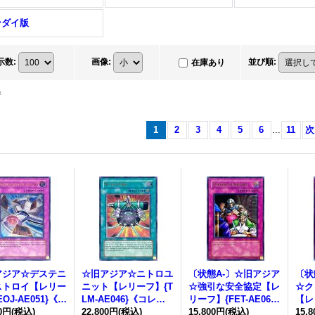
ンダイ版
示数
:
画像
:
並び順
:
在庫あり
件
1
2
3
4
5
6
...
11
次
アジア☆デステニ
☆旧アジア☆ニトロユ
〔状態A-〕☆旧アジア
〔状
ストロイ【レリー
ニット【レリーフ】{T
☆強引な安全協定【レ
☆ク
OJ-AE051}《コ
LM-AE046}《コレク
リーフ】{FET-AE060}
【レ
ター向け》
00円
(税込)
ター向け》
22,800円
(税込)
《コレクター向け》
15,800円
(税込)
04
15,