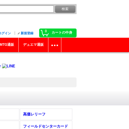
0
カートの中身
ログイン
新規登録
MTG通販
デュエマ通販
高価レリーフ
フィールドセンターカード