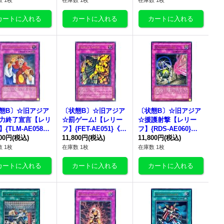
 1枚
在庫数 1枚
在庫数 1枚
態B〕☆旧アジア
〔状態B〕☆旧アジア
〔状態B〕☆旧アジア
力終了宣言【レリ
☆罰ゲーム!【レリー
☆援護射撃【レリー
{TLM-AE058}
フ】{FET-AE051}《コ
フ】{RDS-AE060}
レクター向け》
800円
(税込)
レクター向け》
11,800円
(税込)
《コレクター向け》
11,800円
(税込)
 1枚
在庫数 1枚
在庫数 1枚