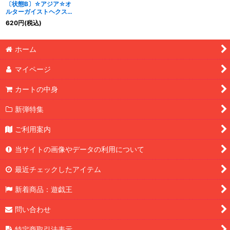
〔状態B〕☆アジア☆オ
ルターガイストヘクステ
ィア【シークレット】
620
円
(税込)
{アジアEXFO-JP046}
《リンク》
ホーム
マイページ
カートの中身
新弾特集
ご利用案内
当サイトの画像やデータの利用について
最近チェックしたアイテム
新着商品：遊戯王
問い合わせ
特定商取引法表示