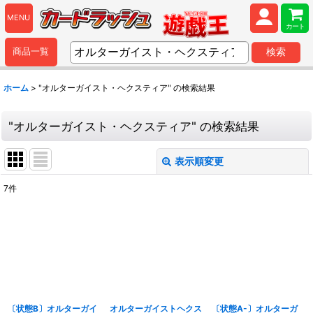
MENU
カート
商品一覧
検索
ホーム
>
"オルターガイスト・ヘクスティア"
の
検索結果
"オルターガイスト・ヘクスティア"
の
検索結果
表示順変更
閉じる
7
件
商品検索
:
表示数
:
並び順
:
〔状態B〕オルターガイ
オルターガイストヘクス
〔状態A-〕オルターガ
カテゴリ
: