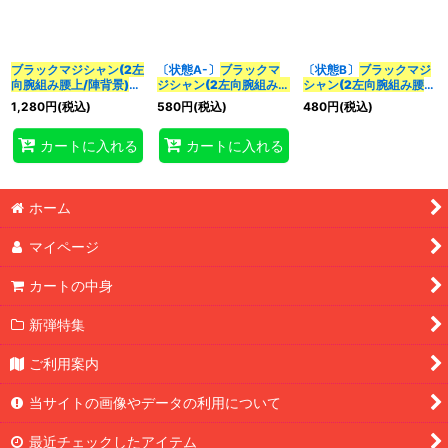
並び順
:
ブラックマジシャン(2左
〔状態A-〕
ブラックマ
〔状態B〕
ブラックマジ
カテゴリ
:
向腕組み腰上/陣背景)
ジシャン(2左向腕組み腰
シャン(2左向腕組み腰
【クォーターセンチュリ
上/陣背景)【クォーター
上/陣背景)【クォーター
1,280
円
(税込)
580
円
(税込)
480
円
(税込)
ーシークレット】
センチュリーシークレッ
センチュリーシークレッ
特集
:
{QCAC-JP018}
《モン
ト】{QCAC-JP018}
ト】{QCAC-JP018}
カートに入れる
カートに入れる
スター》
《モンスター》
《モンスター》
絞り込む
ホーム
マイページ
カートの中身
新弾特集
ご利用案内
当サイトの画像やデータの利用について
最近チェックしたアイテム