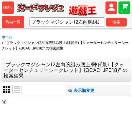
MENU
カート
商品一覧
検索
ホーム
>
"ブラックマジシャン(2左向腕組み腰上/陣背景)【クォーターセンチュリーシー
クレット】{QCAC-JP018}"
の
検索結果
"ブラックマジシャン(2左向腕組み腰上/陣背景)【クォ
ーターセンチュリーシークレット】{QCAC-JP018}"
の
検索結果
表示順変更
閉じる
3
件
商品検索
:
表示数
: