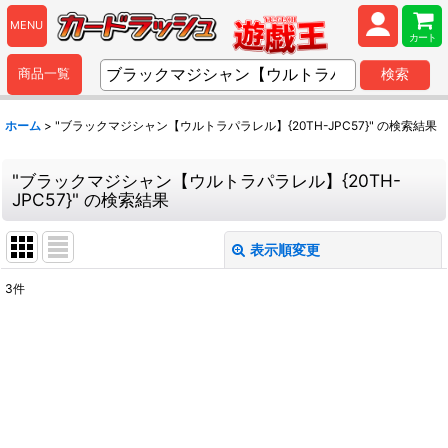
MENU
カート
商品一覧
検索
ホーム
>
"ブラックマジシャン【ウルトラパラレル】{20TH-JPC57}"
の
検索結果
"ブラックマジシャン【ウルトラパラレル】{20TH-
JPC57}"
の
検索結果
表示順変更
閉じる
3
件
商品検索
:
表示数
:
並び順
: