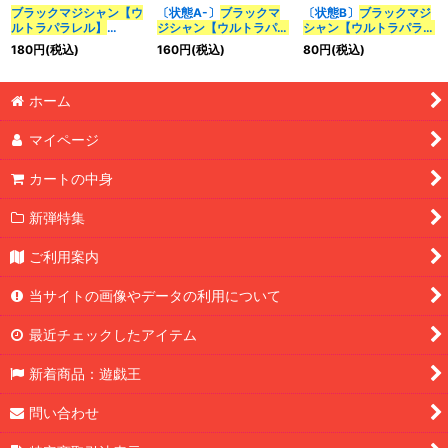
ブラックマジシャン【ウ
〔状態A-〕
ブラックマ
〔状態B〕
ブラックマジ
カテゴリ
:
ルトラパラレル】
ジシャン【ウルトラパラ
シャン【ウルトラパラレ
{20TH-JPC57}
《モン
レル】{20TH-JPC57}
ル】{20TH-JPC57}
180
円
(税込)
160
円
(税込)
80
円
(税込)
スター》
《モンスター》
《モンスター》
特集
:
ホーム
絞り込む
マイページ
カートの中身
新弾特集
ご利用案内
当サイトの画像やデータの利用について
最近チェックしたアイテム
新着商品：遊戯王
問い合わせ