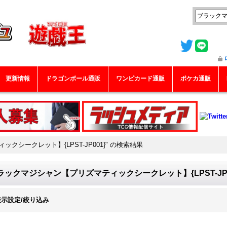
更新情報
ドラゴンボール通販
ワンピカード通販
ポケカ通販
シークレット】{LPST-JP001}"
の
検索結果
ラックマジシャン【プリズマティックシークレット】{LPST-JP0
表示設定/絞り込み