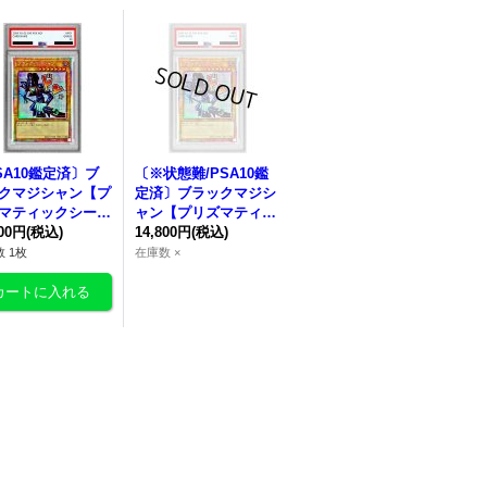
SA10鑑定済〕
ブ
〔※状態難/PSA10鑑
クマジシャン【プ
定済〕
ブラックマジシ
マティックシーク
ャン【プリズマティッ
】{LPST-JP00
800円
(税込)
クシークレット】{LP
14,800円
(税込)
モンスター》
ST-JP001}
《モンスタ
 1枚
在庫数 ×
ー》