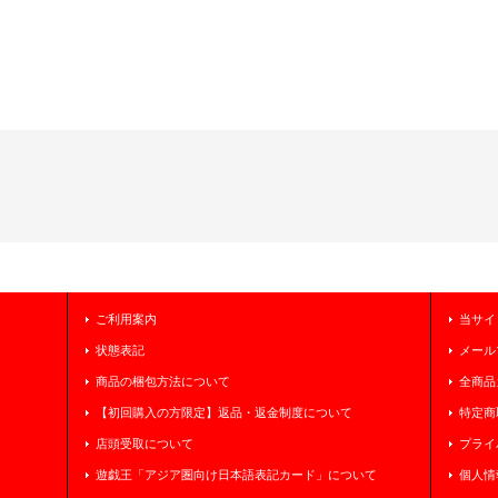
ご利用案内
当サイ
状態表記
メール
商品の梱包方法について
全商品
【初回購入の方限定】返品・返金制度について
特定商
店頭受取について
プライ
遊戯王「アジア圏向け日本語表記カード」について
個人情