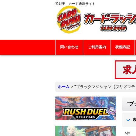
遊戯王 カード通販サイト
問い合わせ
ご利用案内
状態表記
ホーム
>
"ブラックマジシャン【プリズマティック
"ブ
5
件