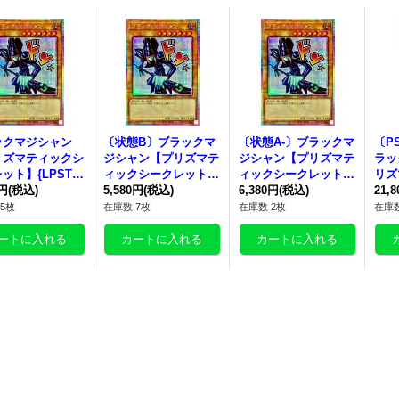
ックマジシャン
〔状態B〕
ブラックマ
〔状態A-〕
ブラックマ
〔P
リズマティックシ
ジシャン【プリズマテ
ジシャン【プリズマテ
ラッ
ット】{LPST-J
ィックシークレット】
ィックシークレット】
リズ
0円
《モンスター》
(税込)
{LPST-JP001}
5,580円
(税込)
《モン
{LPST-JP001}
6,380円
(税込)
《モン
レット
21,
スター》
スター》
1}
《
5枚
在庫数 7枚
在庫数 2枚
在庫数