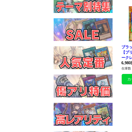
ブラ
【プ
ークレ
P001}
6,98
在庫数 