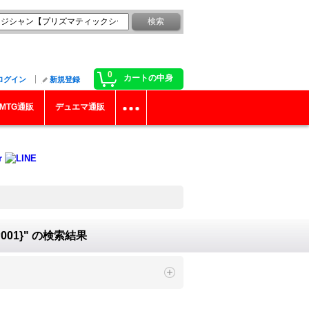
0
カートの中身
ログイン
新規登録
MTG通販
デュエマ通販
01}"
の
検索結果