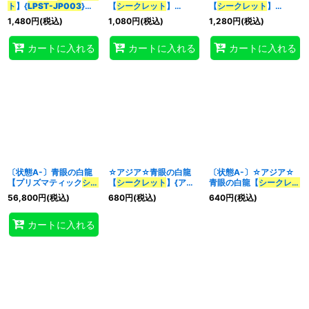
ト
】{
LPST-JP003
}
【
シークレット
】
【
シークレット
】
《モンスター》
{
LPST-JP003
}《モン
{
LPST-JP003
}《モン
1,480
円
(税込)
1,080
円
(税込)
1,280
円
(税込)
スター》
スター》
特集
:
カートに入れる
カートに入れる
カートに入れる
絞り込む
〔状態A-〕青眼の白龍
☆アジア☆青眼の白龍
〔状態A-〕☆アジア☆
【プリズマティック
シー
【
シークレット
】{アジ
青眼の白龍【
シークレッ
クレット
】{
LPST-
ア
LPST-JP003
}《モン
ト
】{アジア
LPST-
56,800
円
(税込)
680
円
(税込)
640
円
(税込)
JP003
}《モンスター》
スター》
JP003
}《モンスター》
カートに入れる