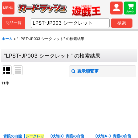
MENU
カート
商品一覧
検索
ホーム
>
"LPST-JP003 シークレット"
の
検索結果
"LPST-JP003 シークレット"
の
検索結果
表示順変更
閉じる
11
件
商品検索
:
表示数
:
並び順
:
青眼の白龍【
シークレッ
〔状態B〕青眼の白龍
〔状態A-〕青眼の白龍
カテゴリ
: