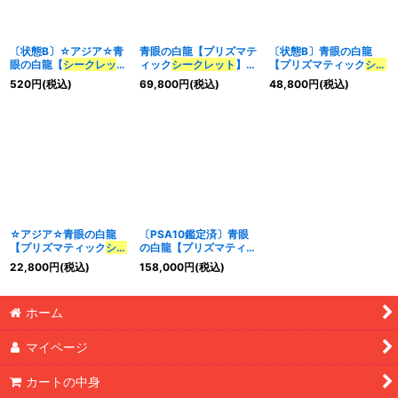
〔状態B〕☆アジア☆青
青眼の白龍【プリズマテ
〔状態B〕青眼の白龍
眼の白龍【
シークレッ
ィック
シークレット
】
【プリズマティック
シー
ト
】{アジア
LPST-
{
LPST-JP003
}《モン
クレット
】{
LPST-
520
円
(税込)
69,800
円
(税込)
48,800
円
(税込)
JP003
}《モンスター》
スター》
JP003
}《モンスター》
☆アジア☆青眼の白龍
〔PSA10鑑定済〕青眼
【プリズマティック
シー
の白龍【プリズマティッ
クレット
】{アジア
ク
シークレット
】
22,800
円
(税込)
158,000
円
(税込)
LPST-JP003
}《モンス
{
LPST-JP003
}《モン
ター》
スター》
ホーム
マイページ
カートの中身