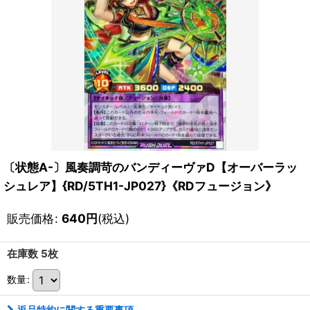
〔状態A-〕風奏調苛のバンディーヴァD【オーバーラッ
シュレア】{RD/5TH1-JP027}《RDフュージョン》
販売価格
:
640
円
(税込)
在庫数 5枚
数量
:
返品特約に関する重要事項