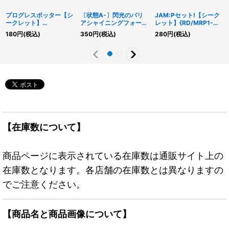
プログレスポッター【シ
〔状態A-〕閃光のバリ
JAM:Pセット!【シーク
ークレット】
アシャイニングフォース
レット】{RD/MRP1-
{RD/5TH1-JP056}
【スーパー】
JP046}《RD魔法》
180
円
(税込)
350
円
(税込)
280
円
(税込)
《RDモンスター》
{RD/VSP1-JP055}
《RD罠》
【在庫数について】
商品ページに表示されている在庫数は通販サイト上の
在庫数となります。各店舗の在庫数とは異なりますの
でご注意ください。
【商品名と商品画像について】