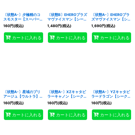
〔状態A-〕夕極精のコ
〔状態B〕EHEROプラズ
〔状態A-〕EHEROプラ
スモスター【スーパー】
マヴァイスマン【シーク
ズマヴァイスマン【シー
{RD/ORP3-JP045}
レット】{RD/KP24-
クレット】{RD/KP24-
160
円
(税込)
1,480
円
(税込)
1,690
円
(税込)
《RDフュージョン》
JP066}《RDフュージョ
JP066}《RDフュージョ
ン》
ン》
カートに入れる
カートに入れる
カートに入れる
〔状態A-〕星域のプリ
〔状態A-〕XZキャタピ
〔状態A-〕YZキャタピ
アージュ【ウルトラ】
ラーキャノン【シークレ
ラードラゴン【シークレ
{RD/AP03-JP014}
ット】{RD/AP03-
ット】{RD/AP03-
160
円
(税込)
160
円
(税込)
160
円
(税込)
《RDフュージョン》
JP006}《RDフュージョ
JP007}《RDフュージョ
ン》
ン》
カートに入れる
カートに入れる
カートに入れる