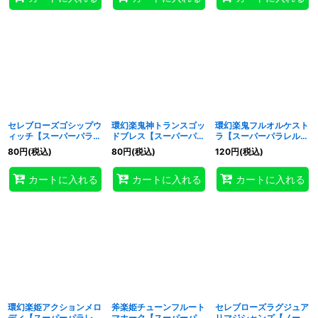
セレブローズゴシップウ
環幻楽鬼神トランスゴッ
環幻楽鬼フルオルケスト
ィッチ【スーパーパラレ
ドブレス【スーパーパラ
ラ【スーパーパラレル】
ル】{RD/AP01-JP043}
レル】{RD/AP01-
{RD/AP01-JP058}
80
円
(税込)
80
円
(税込)
120
円
(税込)
《RDフュージョン》
JP057}《RDフュージョ
《RDフュージョン》
ン》
カートに入れる
カートに入れる
カートに入れる
環幻楽姫アクションメロ
斧楽姫チューンフルート
セレブローズラグジュア
ディ【スーパーパラレ
マホーク【スーパーパラ
リマジシャンズ【ノーマ