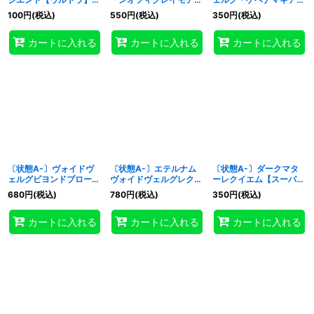
{RD/ORP4-JP022}
【スーパー】
【スーパー】
100
円
(税込)
550
円
(税込)
350
円
(税込)
《RDフュージョン》
{RD/B254-JP003}
{RD/B254-JP009}
《RDフュージョン》
《RDフュージョン》
カートに入れる
カートに入れる
カートに入れる
〔状態A-〕ヴォイドヴ
〔状態A-〕エテルナム
〔状態A-〕ダークマタ
ェルグビヨンドプローブ
ヴォイドヴェルグレクイ
ーレクイエム【スーパ
【シークレット】
エム【オーバーラッシュ
ー】{RD/KP18-JP039}
680
円
(税込)
780
円
(税込)
350
円
(税込)
{RD/KP24-JP031}
レア】{RD/KP24-
《RDフュージョン》
《RDフュージョン》
JP032}《RDフュージョ
カートに入れる
カートに入れる
カートに入れる
ン》