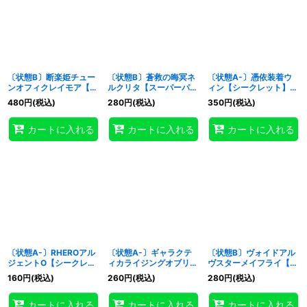
〔状態B〕断楽姫チュー
〔状態B〕蒼救の晦冥ネ
〔状態A-〕憑依装着ウ
ンオフィクレイモア【ス
ルクリタ【スーパーパラ
ィン【シークレット】
ーパー】{RD/B254-
レル】{RD/B261-
{RD/KP25-JP044}
480
円
(税込)
280
円
(税込)
350
円
(税込)
JP003}《RDフュージョ
JP011}《RDフュージョ
《RDフュージョン》
ン》
ン》
カートに入れる
カートに入れる
カートに入れる
〔状態A-〕RHEROアル
〔状態A-〕ギャラクテ
〔状態B〕ヴォイドアル
ジェントO【シークレッ
ィカライジングオブリビ
ヴスターメイフライ【シ
ト】{RD/KP25-JP042}
オン【シークレット】
ークレット】
160
円
(税込)
260
円
(税込)
280
円
(税込)
《RDフュージョン》
{RD/KP25-JP038}
{RD/KP24-JP034}
《RDフュージョン》
《RDフュージョン》
カートに入れる
カートに入れる
カートに入れる