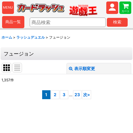
MENU
カート
商品一覧
検索
ホーム
>
ラッシュデュエル
>
フュージョン
フュージョン
表示順変更
閉じる
1,357
件
表示数
:
1
2
3
...
23
次
»
並び順
:
絞り込む