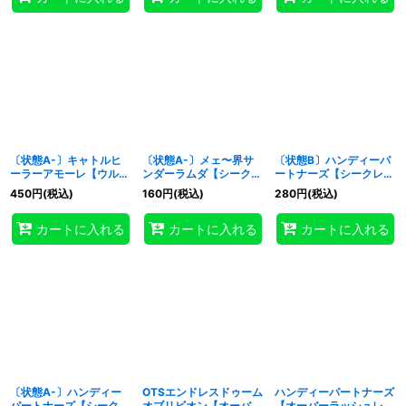
〔状態A-〕キャトルヒ
〔状態A-〕メェ〜界サ
〔状態B〕ハンディーパ
ーラーアモーレ【ウルト
ンダーラムダ【シークレ
ートナーズ【シークレッ
ラ】{RD/ORP3-JP071}
ット】{RD/ORP3-
ト】{RD/KP22-JP032}
450
円
(税込)
160
円
(税込)
280
円
(税込)
《RDフュージョン》
JP012}《RDフュージョ
《RDフュージョン》
ン》
カートに入れる
カートに入れる
カートに入れる
〔状態A-〕ハンディー
OTSエンドレスドゥーム
ハンディーパートナーズ
パートナーズ【シークレ
オブリビオン【オーバー
【オーバーラッシュレ