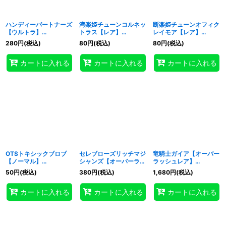
ハンディーパートナーズ
湾楽姫チューンコルネッ
断楽姫チューンオフィク
【ウルトラ】
トラス【レア】
レイモア【レア】
{RD/KP22-JP032}
{RD/KP22-JP030}
{RD/KP22-JP031}
280
円
(税込)
80
円
(税込)
80
円
(税込)
《RDフュージョン》
《RDフュージョン》
《RDフュージョン》
カートに入れる
カートに入れる
カートに入れる
OTSトキシックブロブ
セレブローズリッチマジ
竜騎士ガイア【オーバー
【ノーマル】
シャンズ【オーバーラッ
ラッシュレア】
{RD/KP22-JP028}
シュレア】{RD/AP01-
{RD/AP01-JP099}
50
円
(税込)
380
円
(税込)
1,680
円
(税込)
《RDフュージョン》
JP040}《RDフュージョ
《RDフュージョン》
ン》
カートに入れる
カートに入れる
カートに入れる