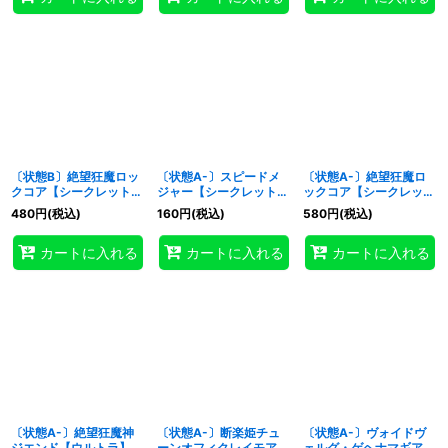
〔状態B〕絶望狂魔ロッ
〔状態A-〕スピードメ
〔状態A-〕絶望狂魔ロ
クコア【シークレット】
ジャー【シークレット】
ックコア【シークレッ
{RD/ORP4-JP023}
{RD/ORP4-JP057}
ト】{RD/ORP4-JP023}
480
円
(税込)
160
円
(税込)
580
円
(税込)
《RDフュージョン》
《RDフュージョン》
《RDフュージョン》
カートに入れる
カートに入れる
カートに入れる
〔状態A-〕絶望狂魔神
〔状態A-〕断楽姫チュ
〔状態A-〕ヴォイドヴ
ジエンド【ウルトラ】
ーンオフィクレイモア
ェルグ・ゲヘナマギア