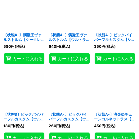
〔状態A-〕髑巌王ヴァ
〔状態A-〕髑巌王ヴァ
〔状態A-〕ビックバイ
ルストルム【シークレッ
ルストルム【ウルトラ】
パーフルカスタム【シー
ト】{RD/AP02-JP003}
{RD/AP02-JP003}
クレット】{RD/KP23-
580
円
(税込)
640
円
(税込)
350
円
(税込)
《RDフュージョン》
《RDフュージョン》
JP042}《RDフュージョ
ン》
カートに入れる
カートに入れる
カートに入れる
〔状態B〕ビックバイパ
〔状態A-〕ビックバイ
〔状態A-〕湾楽姫チュ
ーフルカスタム【ウルト
パーフルカスタム【ウル
ーンコルネットラス【ス
ラ】{RD/KP23-JP042}
トラ】{RD/KP23-
ーパー】{RD/B253-
180
円
(税込)
260
円
(税込)
450
円
(税込)
《RDフュージョン》
JP042}《RDフュージョ
JP002}《RDフュージョ
ン》
ン》
カートに入れる
カートに入れる
カートに入れる