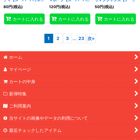
ル】{RD/AP01-JP059}
レル】{RD/AP01-
ル】{RD/AP01-JP037}
80
円
(税込)
120
円
(税込)
50
円
(税込)
《RDフュージョン》
JP060}《RDフュージョ
《RDフュージョン》
ン》
カートに入れる
カートに入れる
カートに入れる
1
2
3
...
23
次
»
ホーム
マイページ
カートの中身
新弾特集
ご利用案内
当サイトの画像やデータの利用について
最近チェックしたアイテム