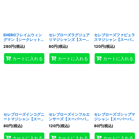
EHEROフレイムウィン
セレブローズラグジュア
セレブローズファビュラ
グマン【シークレット】
リマジシャンズ【スーパ
スマジシャン【スーパー
{RD/AP01-JP082}
ーパラレル】
パラレル】{RD/AP01-
280
円
(税込)
80
円
(税込)
120
円
(税込)
《RDフュージョン》
{RD/AP01-JP037}
JP038}《RDフュージョ
《RDフュージョン》
ン》
カートに入れる
カートに入れる
カートに入れる
セレブローズインコグニ
セレブローズインフルエ
セレブローズゴシップマ
ートマジシャン【スーパ
ンサーズ【スーパーパラ
ジシャン【スーパーパラ
ーパラレル】
レル】{RD/AP01-
レル】{RD/AP01-
80
円
(税込)
120
円
(税込)
80
円
(税込)
{RD/AP01-JP039}
JP041}《RDフュージョ
JP042}《RDフュージョ
《RDフュージョン》
ン》
ン》
カートに入れる
カートに入れる
カートに入れる