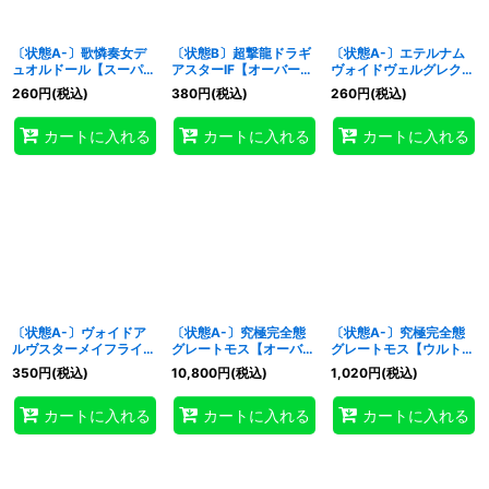
〔状態A-〕歌憐奏女デ
〔状態B〕超撃龍ドラギ
〔状態A-〕エテルナム
ュオルドール【スーパ
アスターIF【オーバーラ
ヴォイドヴェルグレクイ
ー】{RD/KP23-JP043}
ッシュレア】
エム【シークレット】
260
円
(税込)
380
円
(税込)
260
円
(税込)
《RDフュージョン》
{RD/KP23-JP040}
{RD/KP24-JP032}
《RDフュージョン》
《RDフュージョン》
カートに入れる
カートに入れる
カートに入れる
〔状態A-〕ヴォイドア
〔状態A-〕究極完全態
〔状態A-〕究極完全態
ルヴスターメイフライ
グレートモス【オーバー
グレートモス【ウルト
【シークレット】
ラッシュレア】
ラ】{RD/AP02-JP031}
350
円
(税込)
10,800
円
(税込)
1,020
円
(税込)
{RD/KP24-JP034}
{RD/AP02-JP031}
《RDフュージョン》
《RDフュージョン》
《RDフュージョン》
カートに入れる
カートに入れる
カートに入れる