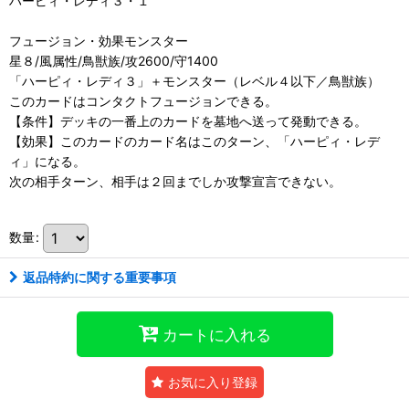
ハーピィ・レディ３・１
フュージョン・効果モンスター
星８/風属性/鳥獣族/攻2600/守1400
「ハーピィ・レディ３」＋モンスター（レベル４以下／鳥獣族）
このカードはコンタクトフュージョンできる。
【条件】デッキの一番上のカードを墓地へ送って発動できる。
【効果】このカードのカード名はこのターン、「ハーピィ・レデ
ィ」になる。
次の相手ターン、相手は２回までしか攻撃宣言できない。
数量
:
返品特約に関する重要事項
カートに入れる
お気に入り登録