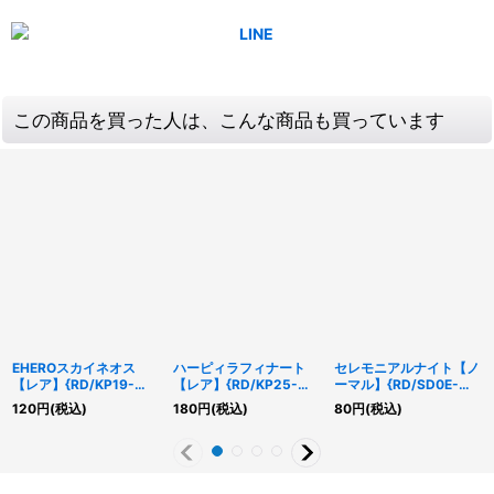
この商品を買った人は、こんな商品も買っています
EHEROスカイネオス
ハーピィラフィナート
セレモニアルナイト【ノ
【レア】{RD/KP19-
【レア】{RD/KP25-
ーマル】{RD/SD0E-
JP066}《RDフュージョ
JP067}《RDモンスタ
JP003}《RDリチュア
120
円
(税込)
180
円
(税込)
80
円
(税込)
ン》
ー》
ル》