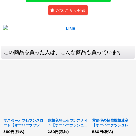
お気に入り登録
この商品を買った人は、こんな商品も買っています
マスターオブセブンスロ
連撃竜騎士セブンスナイ
紫鱗弾の超越爆撃速竜
ード【オーバーラッシュ
ト【オーバーラッシュレ
【オーバーラッシュレ
レア】{RD/5THS-
ア】{RD/5TH1-JP025}
ア】{RD/KP21-JP037}
880
円
(税込)
280
円
(税込)
580
円
(税込)
JPA01}《RDフュージョ
《RDフュージョン》
《RDフュージョン》