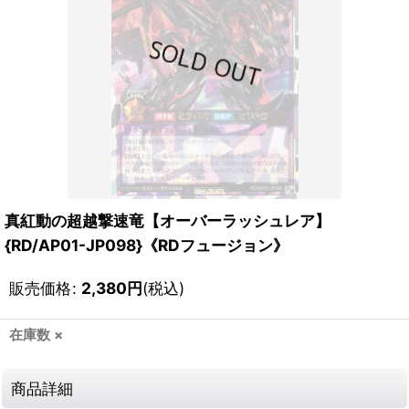
真紅動の超越撃速竜【オーバーラッシュレア】
{RD/AP01-JP098}《RDフュージョン》
販売価格
:
2,380
円
(税込)
在庫数 ×
商品詳細