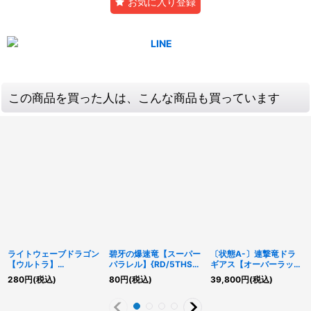
お気に入り登録
この商品を買った人は、こんな商品も買っています
ライトウェーブドラゴン
碧牙の爆速竜【スーパー
〔状態A-〕連撃竜ドラ
【ウルトラ】
パラレル】{RD/5THS-
ギアス【オーバーラッシ
{RD/ORP2-JP061}
JPA03}《RDモンスタ
ュレア】{RD/KP12-
280
円
(税込)
80
円
(税込)
39,800
円
(税込)
《RDモンスター》
ー》
JP066}《RDモンスタ
ー》