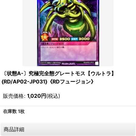
〔状態A-〕究極完全態グレートモス【ウルトラ】
{RD/AP02-JP031}《RDフュージョン》
販売価格
:
1,020
円
(税込)
在庫数 1枚
商品詳細