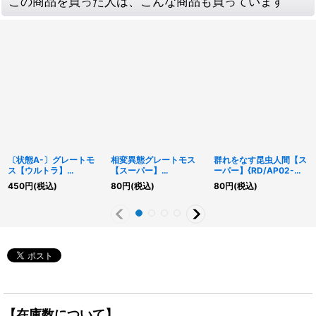
この商品を買った人は、こんな商品も買っています
〔状態A-〕グレートモ
相変異態グレートモス
群れをなす昆虫人間【ス
ス【ウルトラ】
【スーパー】
ーパー】{RD/AP02-
{RD/AP02-JP035}
{RD/AP02-JP032}
JP040}《RDモンスタ
450
円
(税込)
80
円
(税込)
80
円
(税込)
《RDモンスター》
《RDフュージョン》
ー》
【在庫数について】