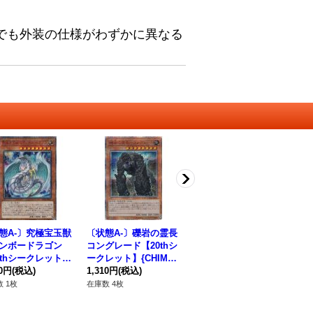
でも外装の仕様がわずかに異なる
態A-〕究極宝玉獣
〔状態A-〕礫岩の霊長
〔状態A-〕魔晶龍ジル
〔
ンボードラゴン
コングレード【20thシ
ドラス【20thシークレ
フ
0thシークレット】
ークレット】{CHIM-J
ット】{CYHO-JP021}
レッ
B1-JP013}《モン
30円
(税込)
P024}《モンスター》
1,310円
(税込)
《モンスター》
1,030円
(税込)
5
1,
ー》
 1枚
在庫数 4枚
在庫数 3枚
在庫