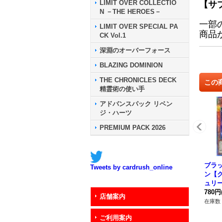
LIMIT OVER COLLECTIO
【サ
N －THE HEROES－
一部
LIMIT OVER SPECIAL PA
商品
CK Vol.1
深淵のオーバーフォース
BLAZING DOMINION
THE CHRONICLES DECK
この
精霊術の使い手
アドバンスパック リベン
ジ・ハーツ
PREMIUM PACK 2026
ブラ
Tweets by cardrush_online
ン【
ュリ
{AGO
780円
店舗案内
スタ
在庫数 
ご利用案内