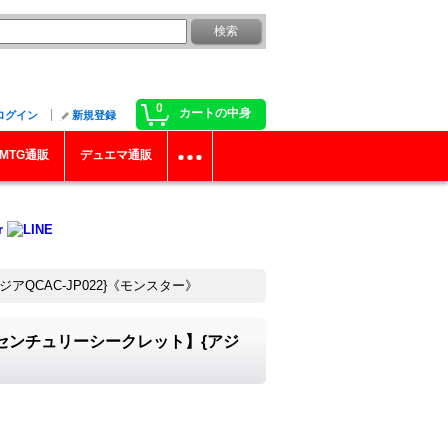
0
カートの中身
ログイン
新規登録
MTG通販
デュエマ通販
QCAC-JP022}《モンスター》
ーセンチュリーシークレット】{アジ