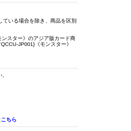
している場合を除き、商品を区別
}《モンスター》のアジア版カード商
CU-JP001}《モンスター》
い。
は
こちら