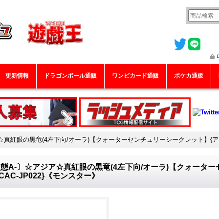
更新情報
ドラゴンボール通販
ワンピカード通販
ポケカ通販
☆真紅眼の黒竜(4左下向/オーラ)【クォーターセンチュリーシークレット】{アジア
態A-〕☆アジア☆真紅眼の黒竜(4左下向/オーラ)【クォータ
CAC-JP022}《モンスター》