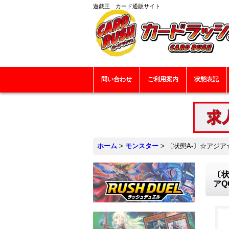
遊戯王 カード通販サイト
問い合わせ
ご利用案内
状態表記
ホーム
>
モンスター
>
〔状態A-〕☆アジア
〔状
アQ