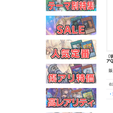
〔
アQ
販
在