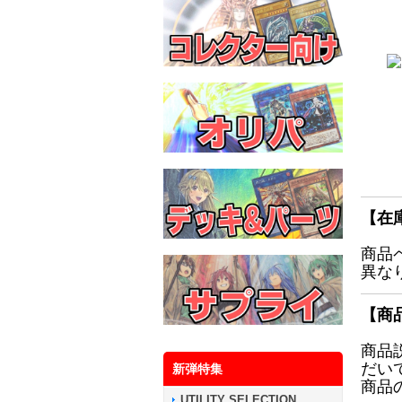
【在
商品
異な
【商
商品
だい
新弾特集
商品
UTILITY SELECTION