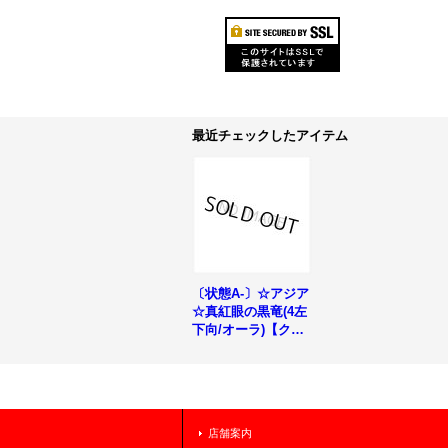
最近チェックしたアイテム
〔状態A-〕☆アジア
☆真紅眼の黒竜(4左
下向/オーラ)【クォ
ーターセンチュリー
シークレット】{ア
ジアQCAC-JP022}
《モンスター》
店舗案内