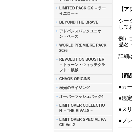
LIMITED PACK GX －ラー
【ア
イエロー－
シー
BEYOND THE BRAVE
して
アドバンスパックユニオ
ン・ベース
例）
品名
WORLD PREMIERE PACK
2026
詳細
REVOLUTION BOOSTER
－トゥーン・ウィッチクラ
フト・破械
【商
CHAOS ORIGINS
●カ
極光のライジング
オーバーラッシュパック4
●鑑
LIMIT OVER COLLECTIO
●ス
N －THE RIVALS－
LIMIT OVER SPECIAL PA
●プ
CK Vol.2