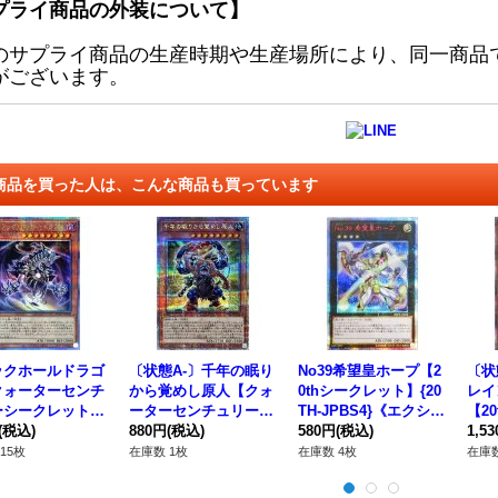
プライ商品の外装について】
のサプライ商品の生産時期や生産場所により、同一商品
がございます。
商品を買った人は、こんな商品も買っています
ックホールドラゴ
〔状態A-〕千年の眠り
No39希望皇ホープ【2
〔状
クォーターセンチ
から覚めし原人【クォ
0thシークレット】{20
レイ
ーシークレット】
ーターセンチュリーシ
TH-JPBS4}《エクシー
【2
V-JP020}《モン
(税込)
ークレット】{INFO-J
880円
(税込)
ズ》
580円
(税込)
{LG
1,5
ー》
P001}《モンスター》
スタ
15枚
在庫数 1枚
在庫数 4枚
在庫数