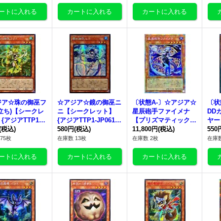
ジア☆珠の御巫フ
☆アジア☆鏡の御巫ニ
〔状態A-〕☆アジア☆
〔状
立ち)【シークレ
ニ【シークレット】
星辰砲手ファイメナ
DD
{アジアTTP1-J
{アジアTTP1-JP061}
【プリズマティックシ
ヤー
2}《モンスター》
(税込)
《モンスター》
580円
(税込)
ークレット】{アジアD
11,800円
(税込)
{アジ
550
BJH-JP002}《モンス
《モ
75枚
在庫数 13枚
在庫数 2枚
在庫数
ター》