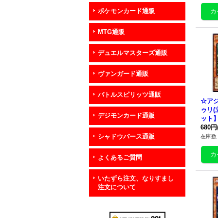
ポケモンカード通販
MTG通販
デュエルマスターズ通販
ヴァンガード通販
バトルスピリッツ通販
☆ア
ゥリ(
デジモンカード通販
ット】
P06
680円
シャドウバース通販
在庫数 
よくあるご質問
いたずら注文、なりすまし
注文について