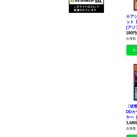
☆ア
ット
{アジア
《モ
180円
在庫数 
〔状態
DD
ヤー
PECI
3,68
{アジア
在庫数 
《モ