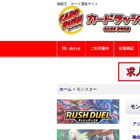
遊戯王 カード通販サイト
問い合わせ
ご利用案内
状態表記
ホーム
>
モンスター
モ
融