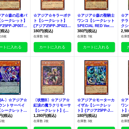
ジア☆森の忍者バ
☆アジア☆キラーポテ
☆アジア☆森の聖騎士
☆ア
【シークレット】
ト【シークレット】
ワンコ【シークレット
テラ
25PP-JP007}
{アジア25PP-JP021}
SPECIAL RED Ver.】
クシ
ンスター》
(税込)
《モンスター》
180円
(税込)
{アジア25PP-JP008}
380円
(税込)
ジアD
2,9
《モンスター》
《モ
16枚
在庫数 9枚
在庫数 7枚
在庫数
A-〕☆アジア☆
〔状態B〕☆アジア☆
☆アジア☆モーターカ
☆ア
カウントサーベイ
紅涙の魔ラクリモーサ
イザル【シークレッ
ワン
【シークレットS
【シークレット】{ア
ト】{アジア25PP-JP0
ト】{
AL RED Ver.】
0円
(税込)
ジアROTA-JP014}
1,280円
(税込)
01}《モンスター》
180円
(税込)
08
180
25PP-JP014}
《モンスター》
2枚
在庫数 2枚
在庫数 3枚
在庫数
ンスター》