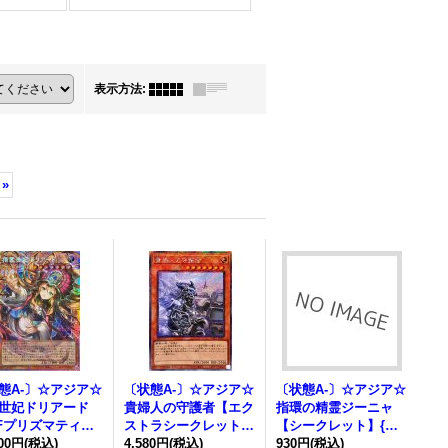
表示方法
:
»
態A-〕☆アジア☆
〔状態A-〕☆アジア☆
〔状態A-〕☆アジア☆
世妃ドリアード
貴婦人の守護者【エク
指環の精霊ジーニャ
Fプリズマティッ
ストラシークレット】
【シークレット】{ア
ークレット】{ア
800円
(税込)
{アジアWPP7-JP077}
4,580円
(税込)
ジアWPP7-JP049}
930円
(税込)