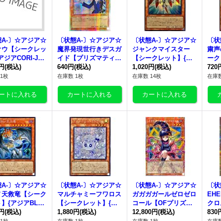
A-〕☆アジア☆
〔状態A-〕☆アジア☆
〔状態A-〕☆アジア☆
〔状
オウ【シークレッ
魔界発現世行きデスガ
ジャンクマイスター
粛声
アジアCORI-JPS
イド【プリズマティッ
【シークレット】{ア
ーク
《モンスター》
0円
(税込)
クシークレット】{ア
640円
(税込)
ジア26PP-JP008}《モ
1,020円
(税込)
HNI
720
ジアLPST-JP008}《モ
ンスター》
ター
1枚
在庫数 1枚
在庫数 14枚
在庫数
ンスター》
A-〕☆アジア☆
〔状態A-〕☆アジア☆
〔状態A-〕☆アジア☆
〔状
ノ天救竜【シーク
マルチャミーフワロス
ガガガガールゼロゼロ
EH
】{アジアBLZD
【シークレット】{ア
コール【OFプリズマ
クロ
024}《モンスタ
0円
(税込)
ジアLOCH-JP047}
1,880円
(税込)
ティックシークレッ
12,800円
(税込)
ック
830
《モンスター》
ト】{アジアLOCH-JP
{アジ