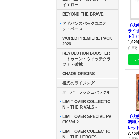
イエロー－
BEYOND THE BRAVE
アドバンスパックユニオ
〔状態
ン・ベース
ライ
ト】{
WORLD PREMIERE PACK
12}
1,02
2026
在庫数 
REVOLUTION BOOSTER
－トゥーン・ウィッチクラ
フト・破械
CHAOS ORIGINS
極光のライジング
オーバーラッシュパック4
LIMIT OVER COLLECTIO
N －THE RIVALS－
LIMIT OVER SPECIAL PA
〔状態
CK Vol.2
調和
レット
LIMIT OVER COLLECTIO
-JP
7,73
N －THE HEROES－
ー》