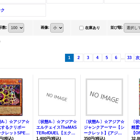
ンク
示数
:
画像
:
並び順
:
在庫あり
件
1
2
3
4
5
6
...
33
次
A-〕☆アジア☆
〔状態A-〕☆アジア☆
〔状態A-〕☆アジア☆
〔状
化するクリボー
エルテェイスTheMAS
ジャンクアーマー【シ
精霊
クレットSPECI
TERofDUEL【エクス
ークレット】{アジア2
【O
DVer.】{アジア2
0円
(税込)
トラシークレット】
1,400円
(税込)
6PP-JP007}《モンス
350円
(税込)
クシ
32,