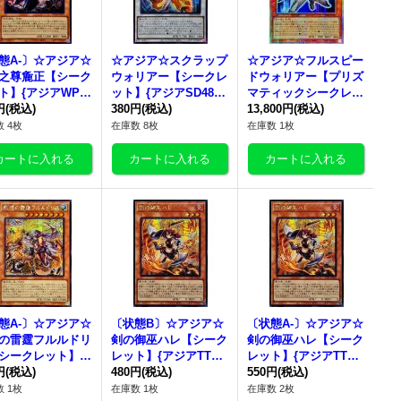
態A-〕☆アジア☆
☆アジア☆スクラップ
☆アジア☆フルスピー
之尊麁正【シーク
ウォリアー【シークレ
ドウォリアー【プリズ
ト】{アジアWPP
ット】{アジアSD48-J
マティックシークレッ
P031}《モンスタ
円
(税込)
PP08}《シンクロ》
380円
(税込)
ト】{アジアSD48-JPP
13,800円
(税込)
01}《モンスター》
 4枚
在庫数 8枚
在庫数 1枚
態A-〕☆アジア☆
〔状態B〕☆アジア☆
〔状態A-〕☆アジア☆
の雷霆フルルドリ
剣の御巫ハレ【シーク
剣の御巫ハレ【シーク
シークレット】
レット】{アジアTTP1
レット】{アジアTTP1
アDOOD-JP026}
円
(税込)
-JP060}《モンスタ
480円
(税込)
-JP060}《モンスタ
550円
(税込)
ンスター》
ー》
ー》
 1枚
在庫数 1枚
在庫数 2枚