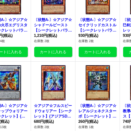
A-〕☆アジア☆
〔状態A-〕☆アジア☆
〔状態A-〕☆アジア☆
〔状
の火尽エグリスタ
シャドールビースト
セイクリッドカストル
巳剣
ークレットパラレ
【シークレットパラレ
【シークレットパラレ
レッ
アジアTW03-JP0
0円
(税込)
ル】{アジアTW03-JP0
1,210円
(税込)
ル】{アジアTW03-JP0
930円
(税込)
6-J
930
《モンスター》
70}《モンスター》
40}《モンスター》
ー》
4枚
在庫数 2枚
在庫数 2枚
在庫数
A-〕☆アジア☆
☆アジア☆フルスピー
〔状態A-〕☆アジア☆
〔状
ラップウォリアー
ドウォリアー【シーク
レアルジェネクスター
教導
ークレット】{ア
レット】{アジアSD48
ボ【シークレット】
ス【
48-JPP08}
(税込)
-JPP01}《モンスタ
680円
(税込)
{アジアTW01-JP069}
260円
(税込)
{アジ
740
ンクロ》
ー》
《モンスター》
《モ
13枚
在庫数 2枚
在庫数 1枚
在庫数