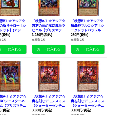
態B〕☆アジア☆
〔状態A-〕☆アジア☆
〔状態B〕☆アジア☆
の祈り手ロー【シ
無窮の三幻魔幻魔皇ラ
魔轟神マルコシア【シ
レット】{アジアP
ビエル【プリズマティ
ークレットパラレル】
-JP019}《モンス
円
(税込)
ックシークレット】
3,230円
(税込)
{アジアTW02-JP018}
280円
(税込)
》
{アジアCORI-JP007}
《モンスター》
 1枚
在庫数 1枚
在庫数 1枚
《モンスター》
態A-〕☆アジア☆
〔状態A-〕☆アジア☆
〔状態B〕☆アジア☆
EROシニスターネ
魔を刻むデモンスミス
魔を刻むデモンスミス
ム【プリズマティ
【クォーターセンチュ
【クォーターセンチュ
シークレット】
円
(税込)
リーシークレット】
3,680円
(税込)
リーシークレット】
3,180円
(税込)
アLOCH-JP041}
{アジアINFO-JP017}
{アジアINFO-JP017}