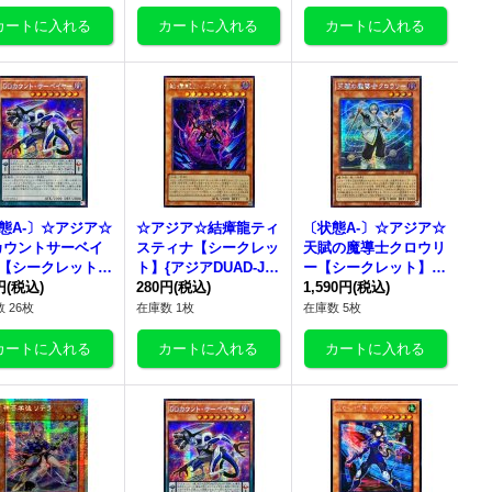
態A-〕☆アジア☆
☆アジア☆結瘴龍ティ
〔状態A-〕☆アジア☆
カウントサーベイ
スティナ【シークレッ
天賦の魔導士クロウリ
【シークレット】
ト】{アジアDUAD-JP
ー【シークレット】
ア25PP-JP014}
円
(税込)
020}《モンスター》
280円
(税込)
{アジア25PP-JP017}
1,590円
(税込)
ンスター》
《モンスター》
 26枚
在庫数 1枚
在庫数 5枚