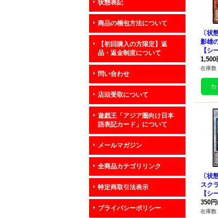
状態表記
商品の梱包方法について
〔状態
影雄
【初回購入の方限定】返
【シ
品・返金制度について
ル】{
1,50
62}
在庫数 
問い合わせ
店頭受取について
遊戯王「アジア圏向け日本
語表記カード」について
メールマガジン
全商品カテゴリリンク
〔状態
スク
特定商取引法表示
【シ
ジアSD
350円
プライバシーポリシー
《シ
在庫数 