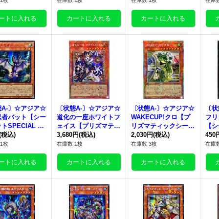
1枚
在庫数 1枚
在庫数 1枚
在庫数
012}《モンスター》
《モ
A-〕☆アジア☆
〔状態A-〕☆アジア☆
〔状態A-〕☆アジア☆
〔状
忍者バット【シー
道化の一座ホワイトフ
WAKECUP!クロ【プ
フリ
トSPECIAL RE
ェイス【プリズマティ
リズマティックシーク
【シ
r.】{アジア25PP-
(税込)
ックシークレット】
3,680円
(税込)
レット】{アジアBLZD
2,030円
(税込)
ジア2
450
07}《モンスタ
{アジアBLZD-JP015}
-JP028}《モンスタ
ンス
1枚
在庫数 1枚
在庫数 3枚
在庫数
《モンスター》
ー》