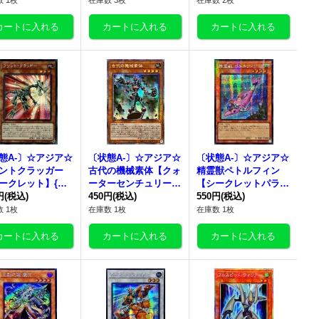
 1枚
在庫数 3枚
在庫数 2枚
ンスター》
《モンスター》
《モンスター》
態A-〕☆アジア☆
〔状態A-〕☆アジア☆
〔状態A-〕☆アジア☆
ントクラッガー
古代の機械素体【クォ
精霊獣ペトルフィン
ークレット】{ア
ーターセンチュリーシ
【シークレットパラレ
1PP-JP005}《モ
円
(税込)
ークレット】{アジア
450円
(税込)
ル】{アジアTW01-JP1
550円
(税込)
ター》
QCCU-JP115}《モン
30}《モンスター》
 1枚
在庫数 1枚
在庫数 1枚
スター》