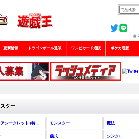
更新情報
ドラゴンボール通販
ワンピカード通販
ポケカ通販
ンスター
アジアシークレット (特集！)
モンスター
魔法
合
儀式
シンクロ