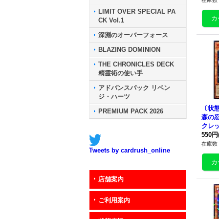
在庫数 
LIMIT OVER SPECIAL PA
CK Vol.1
深淵のオーバーフォース
BLAZING DOMINION
THE CHRONICLES DECK
精霊術の使い手
アドバンスパック リベン
ジ・ハーツ
〔状態
PREMIUM PACK 2026
森の
クレッ
D Ve
550円
JP0
在庫数 
Tweets by cardrush_online
ー》
店舗案内
ご利用案内