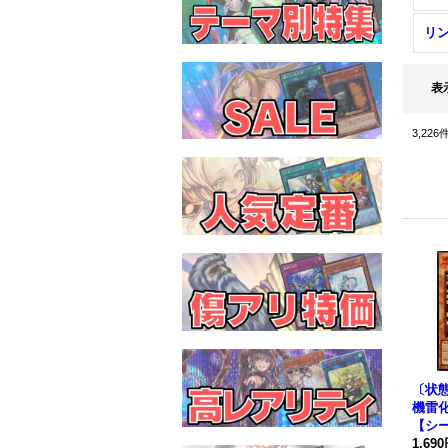
リ
表
3,226
〔状態
機雷
【シー
ALRE
1,69