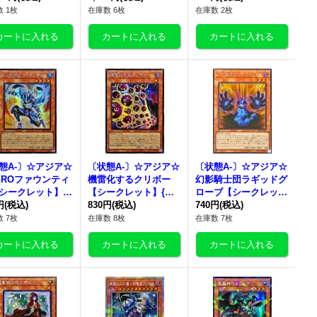
ETB-JP028}
《モンスター》
《モンスター》
 1枚
在庫数 6枚
在庫数 2枚
ンスター》
態A-〕☆アジア☆
〔状態A-〕☆アジア☆
〔状態A-〕☆アジア☆
EROファウンティ
機雷化するクリボー
幻影騎士団ラギッドグ
シークレット】
【シークレット】{ア
ローブ【シークレッ
ア26PP-JP004}
円
(税込)
ジア26PP-JP022}《モ
830円
(税込)
ト】{アジアCORI-JPS
740円
(税込)
ンスター》
ンスター》
04}《モンスター》
 7枚
在庫数 8枚
在庫数 7枚