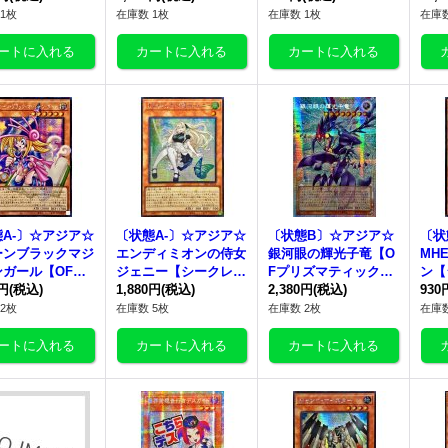
JP022}《モンス
{アジアWPP6-JP083}
ター》
ジアB
1枚
在庫数 1枚
在庫数 1枚
在庫数
》
《モンスター》
《モ
A-〕☆アジア☆
〔状態A-〕☆アジア☆
〔状態B〕☆アジア☆
〔状
ーンブラックマジ
エンディミオンの侍女
銀河眼の輝光子竜【O
MH
ンガール【OFシ
ジェニー【シークレッ
Fプリズマティックシ
ン【
ット】{アジアR
0円
(税込)
ト】{アジア26PP-JP0
1,880円
(税込)
ークレット】{アジアL
2,380円
(税込)
{アジ
930
JP013}《モンス
18}《モンスター》
OCR-JP011}《モンス
《モ
2枚
在庫数 5枚
在庫数 2枚
在庫数
》
ター》