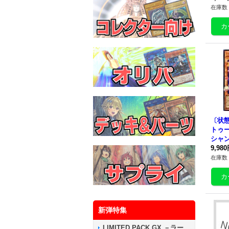
6PP-
在庫数 
ター
〔状態
トゥ
シャ
ークレ
9,98
V01-
在庫数 
ター
新弾特集
LIMITED PACK GX －ラー