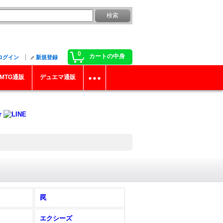
0
カートの中身
ログイン
新規登録
MTG通販
デュエマ通販
罠
エクシーズ