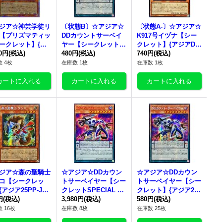
ジア☆神芸学徒リ
〔状態B〕☆アジア☆
〔状態A-〕☆アジア☆
【プリズマティッ
DDカウントサーベイ
K917号イヅナ【シー
ークレット】{ア
ヤー【シークレット】
クレット】{アジアDB
UAD-JP011}
80円
(税込)
{アジア25PP-JP014}
480円
(税込)
JH-JP031}《モンスタ
740円
(税込)
ンスター》
《モンスター》
ー》
 4枚
在庫数 1枚
在庫数 1枚
ジア☆森の聖騎士
☆アジア☆DDカウン
☆アジア☆DDカウン
コ【シークレッ
トサーベイヤー【シー
トサーベイヤー【シー
アジア25PP-JP0
クレットSPECIAL RE
クレット】{アジア25
}《モンスター》
円
(税込)
D Ver.】{アジア25PP-
3,980円
(税込)
PP-JP014}《モンスタ
580円
(税込)
JP014}《モンスタ
ー》
 16枚
在庫数 8枚
在庫数 25枚
ー》