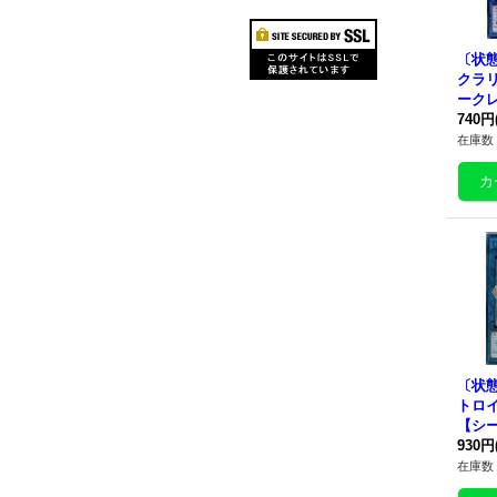
〔状態
クラ
ークレ
IOV-
740円
ク》
在庫数 
〔状態
トロ
【シ
ジアFL
930円
《リ
在庫数 