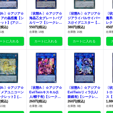
A-〕☆アジア☆
〔状態A-〕☆アジア☆
〔状態A-〕☆アジア☆
〔状
リアの蟲惑魔【シ
海晶乙女グレートバブ
ジアライバルサイバー
魔界
ット】{アジアL
ルリーフ【シークレッ
ス@イグニスター【シ
レク
JP046}《リン
(税込)
ト】{アジアETCO-JP
550円
(税込)
ークレット】{アジアE
380円
(税込)
ト】{
450
054}《リンク》
TCO-JP050}《リン
76
1枚
在庫数 18枚
在庫数 16枚
在庫数
ク》
A-〕☆アジア☆
〔状態A-〕☆アジア☆
〔状態A-〕☆アジア☆
〔状
イメアユニコーン
EvilTwinキスキル(1
EvilTwinリィラ(1人/
トロ
ークレット】{ア
人/帽子有)【シークレ
眼鏡有)【シークレッ
ス【
OD-JP047}
(税込)
ット】{アジアSLF1-J
260円
(税込)
ト】{アジアSLF1-JP0
260円
(税込)
{アジ
1,8
ンク》
P079}《リンク》
80}《リンク》
《リ
22枚
在庫数 2枚
在庫数 3枚
在庫数