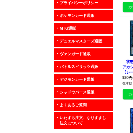
プライバシーポリシー
ポケモンカード通販
MTG通販
デュエルマスターズ通販
ヴァンガード通販
〔状態
バトルスピリッツ通販
アカ
【シ
ジアCI
930円
デジモンカード通販
ンク
在庫数 
シャドウバース通販
よくあるご質問
いたずら注文、なりすまし
注文について