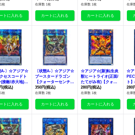
《リンク》
リーシークレット】
《リンク》
21
1枚
在庫数 1枚
在庫数 1枚
在庫数
{アジアQCAC-JP005}
《リンク》
A-〕☆アジア☆
〔状態A-〕☆アジア☆
☆アジア☆[新]転生炎
☆ア
アクセスコードト
ブースタードラゴン
獣ヒートライオ(正面/
PE
(接敵/赤大地)
【クォーターセンチュ
たてがみ有)【クォー
ト】{
ォーターセンチュ
0円
(税込)
リーシークレット】
350円
(税込)
ターセンチュリーシー
280円
(税込)
28
280
シークレット】
{アジアQCCP-JP099}
クレット】{アジアQC
1枚
在庫数 2枚
在庫数 1枚
在庫数
QCAC-JP005}
《リンク》
AC-JP041}《リンク》
ンク》