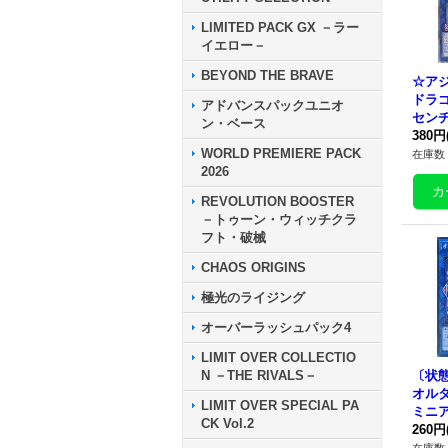
LIMITED PACK GX －ラー
イエロー－
BEYOND THE BRAVE
☆ア
ドラ
アドバンスパックユニオ
セン
ン・ベース
ット】
380円
WORLD PREMIERE PACK
P09
在庫数 
2026
REVOLUTION BOOSTER
－トゥーン・ウィッチクラ
フト・破械
CHAOS ORIGINS
極光のライジング
オーバーラッシュパック4
LIMIT OVER COLLECTIO
N －THE RIVALS－
〔状態
オル
LIMIT OVER SPECIAL PA
ミニ
CK Vol.2
ト】{
260円
047