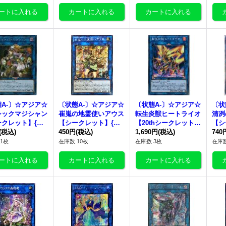
A-〕☆アジア☆
〔状態A-〕☆アジア☆
〔状態A-〕☆アジア☆
〔状
シックマジシャン
崔嵬の地霊使いアウス
転生炎獣ヒートライオ
清冽
ークレット】{ア
【シークレット】{ア
【20thシークレット】
【シ
BR-JP051}《リ
(税込)
ジアIGAS-JP048}《リ
450円
(税込)
{アジアSOFU-JP040}
1,690円
(税込)
ジアE
740
》
ンク》
《リンク》
《リ
1枚
在庫数 10枚
在庫数 3枚
在庫数