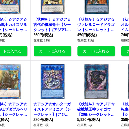
A-〕☆アジア☆
〔状態A-〕☆アジア☆
〔状態A-〕☆アジア☆
〔状
の戦士カオスソル
古代の機械弩士【シー
ヴァレルロードドラゴ
オル
ー【シークレッ
クレット】{アジアLV
ン【シークレット】
イム
アジアLVP2-JP0
0円
(税込)
P3-JP016}《リンク》
350円
(税込)
{アジアCIBR-JP042}
450円
(税込)
レッ
740
《リンク》
《リンク》
JP
8枚
在庫数 11枚
在庫数 11枚
在庫数
A-〕☆アジア☆
☆アジア☆オルターガ
〔状態A-〕☆アジア☆
〔状
RALザダブルヘリ
イストアドミニア【シ
破械雙王神ライゴウ
転生
ス【シークレッ
ークレット】{アジアD
【20thシークレット】
【シ
アジアEP17-JP0
(税込)
UNE-JP047}《リン
280円
(税込)
{アジアCHIM-JP045}
5,930円
(税込)
ジアS
350
《リンク》
ク》
《リンク》
《リ
6枚
在庫数 3枚
在庫数 2枚
在庫数