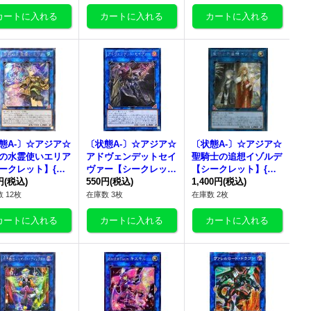
79}《リンク》
態A-〕☆アジア☆
〔状態A-〕☆アジア☆
〔状態A-〕☆アジア☆
の水霊使いエリア
アドヴェンデットセイ
聖騎士の追想イゾルデ
ークレット】{ア
ヴァー【シークレッ
【シークレット】{ア
TCO-JP055}
円
(税込)
ト】{アジアEP18-JP0
550円
(税込)
ジアLVP1-JP051}《リ
1,400円
(税込)
ンク》
01}《リンク》
ンク》
 12枚
在庫数 3枚
在庫数 2枚