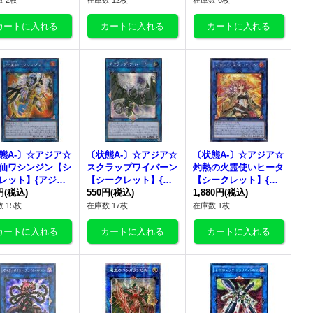
 2枚
在庫数 12枚
在庫数 6枚
態A-〕☆アジア☆
〔状態A-〕☆アジア☆
〔状態A-〕☆アジア☆
仙ワシンジン【シ
スクラップワイバーン
灼熱の火霊使いヒータ
レット】{アジアL
【シークレット】{ア
【シークレット】{ア
-JP056}《リン
円
(税込)
ジアLVP2-JP036}《リ
550円
(税込)
ジアSAST-JP056}
1,880円
(税込)
ンク》
《リンク》
 15枚
在庫数 17枚
在庫数 1枚