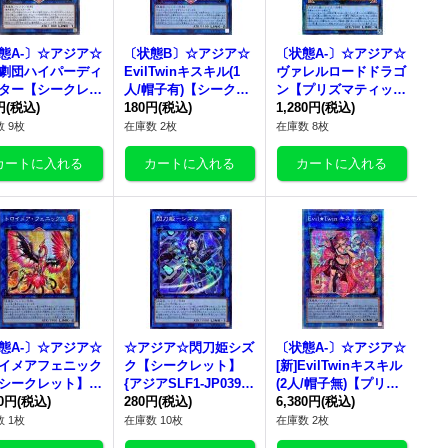
態A-〕☆アジア☆
〔状態B〕☆アジア☆
〔状態A-〕☆アジア☆
劇団ハイパーディ
EvilTwinキスキル(1
ヴァレルロードドラゴ
ター【シークレッ
人/帽子有)【シークレ
ン【プリズマティック
アジアLVP3-JP0
円
(税込)
ット】{アジアSLF1-J
180円
(税込)
シークレット】{アジ
1,280円
(税込)
}《リンク》
P079}《リンク》
アBODE-JPS01}《リ
 9枚
在庫数 2枚
在庫数 8枚
ンク》
態A-〕☆アジア☆
☆アジア☆閃刀姫シズ
〔状態A-〕☆アジア☆
イメアフェニック
ク【シークレット】
[新]EvilTwinキスキル
シークレット】
{アジアSLF1-JP039}
(2人/帽子無)【プリズ
アSLF1-JP093}
80円
(税込)
《リンク》
280円
(税込)
マティックシークレッ
6,380円
(税込)
ンク》
ト】{アジアSLF1-JP0
 1枚
在庫数 10枚
在庫数 2枚
79}《リンク》