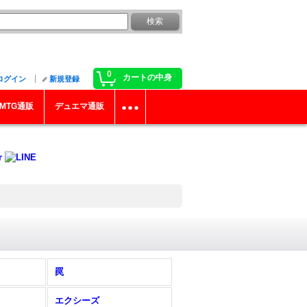
0
カートの中身
ログイン
新規登録
MTG通販
デュエマ通販
罠
エクシーズ