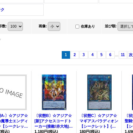
ンク
示数
:
画像
:
並び順
:
在庫あり
件
1
2
3
4
5
6
...
11
次
A-〕☆アジア☆
〔状態B〕☆アジア☆
〔状態C〕☆アジア☆
〔状
の魔導士エンディ
[新]アクセスコードト
マギアスパラディオン
聖騎
ン【シークレッ
ーカー(接敵/赤大地)
【シークレット】{ア
【シ
アジア26PP-JP0
(税込)
【クォーターセンチュ
1,180円
(税込)
ジアCYHO-JP042}
180円
(税込)
Ver
1,6