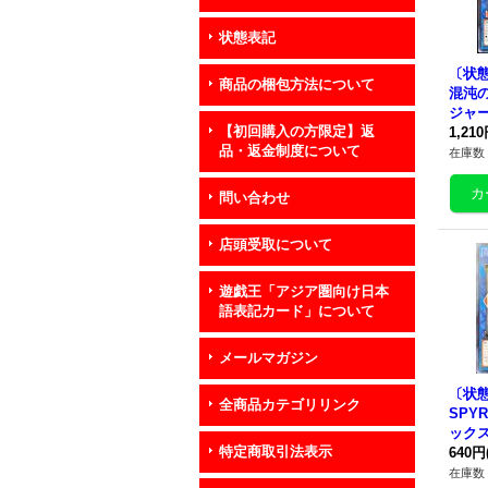
状態表記
〔状態
商品の梱包方法について
混沌
ジャ
【初回購入の方限定】返
ト】{
1,21
品・返金制度について
01}
在庫数 
問い合わせ
店頭受取について
遊戯王「アジア圏向け日本
語表記カード」について
メールマガジン
〔状態
全商品カテゴリリンク
SPY
ック
特定商取引法表示
ト】{
640円
18}
在庫数 