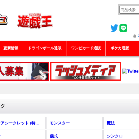
更新情報
ドラゴンボール通販
ワンピカード通販
ポケカ通販
ンク
アジアシークレット (特集！)
モンスター
魔法
合
儀式
シンクロ