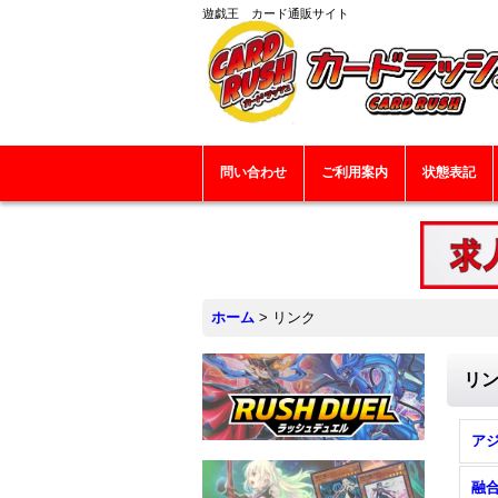
遊戯王 カード通販サイト
問い合わせ
ご利用案内
状態表記
ホーム
>
リンク
リ
融