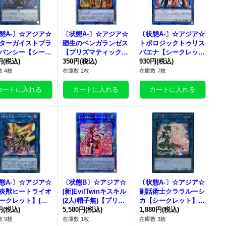
態A-〕☆アジア☆
〔状態A-〕☆アジア☆
〔状態A-〕☆アジア☆
ターガイストプラ
廻生のベンガランゼス
トポロジックトゥリス
バンシー【シーク
【プリズマティックシ
バエナ【シークレッ
ト】{アジアCIBR-
円
(税込)
ークレット】{アジアL
350円
(税込)
ト】{アジアFLOD-JP
930円
(税込)
047}《リンク》
IOV-JP048}《リン
036}《リンク》
 4枚
在庫数 2枚
在庫数 7枚
ク》
態A-〕☆アジア☆
〔状態B〕☆アジア☆
〔状態A-〕☆アジア☆
炎獣ヒートライオ
[新]EvilTwinキスキル
副話術士クララルーシ
ークレット】{ア
(2人/帽子無)【プリズ
カ【シークレット】
OFU-JP040}
円
(税込)
マティックシークレッ
5,580円
(税込)
{アジアEXFO-JP049}
1,880円
(税込)
ンク》
ト】{アジアSLF1-JP0
《リンク》
 9枚
在庫数 1枚
在庫数 3枚