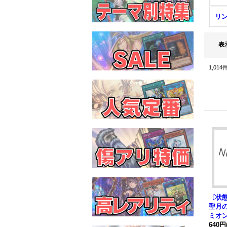
リ
表
1,014
〔状態
聖月
ミオ
ト】{
640円