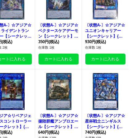
態A-〕☆アジア☆
〔状態A-〕☆アジア☆
〔状態A-〕☆アジア☆
トライデントラン
ベクタースケアデーモ
ユニオンキャリアー
ー【シークレッ
ン【シークレット】
【シークレット】{ア
{アジアSAST-JP0
円
(税込)
{アジアEXFO-JP040}
350円
(税込)
ジアLVP3-JP011}《リ
930円
(税込)
}《リンク》
《リンク》
ンク》
 2枚
在庫数 1枚
在庫数 1枚
ジア☆リペアジェ
〔状態A-〕☆アジア☆
〔状態A-〕☆アジア☆
スコントローラー
揚陸群艦アンブロエー
星杯戦士ニンギルス
ークレット】{ア
ル【シークレット】
【シークレット】{ア
W01-JP051}
円
(税込)
{アジアDANE-JP050}
640円
(税込)
ジアCOTD-JP050}
740円
(税込)
ンク》
《リンク》
《リンク》