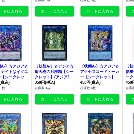
1枚
在庫数 3枚
在庫数 5枚
在庫数
A-〕☆アジア☆
〔状態A-〕☆アジア☆
〔状態A-〕☆アジア☆
〔状
クナイト@イグニ
聖天樹の月桂精【シー
アクセスコードトーカ
炎星
ー【シークレッ
クレット】{アジア21
ー【シークレット】
ーク
アジアIGAS-JP0
(税込)
PP-JP018}《リンク》
350円
(税込)
{アジアHC01-JP047}
450円
(税込)
VP2
450
《リンク》
《リンク》
ク》
1枚
在庫数 1枚
在庫数 4枚
在庫数