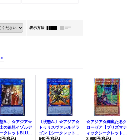
表示方法
:
»
態A-〕☆アジア☆
〔状態A-〕☆アジア☆
☆アジア☆絢嵐たるク
士の追想イゾルデ
トゥリスヴァレルドラ
ローゼア【プリズマテ
ークレットBLUE
ゴン【シークレット】
ィックシークレット】
.】{アジア25TP-JP
90円
(税込)
{アジアBPRO-JP048}
640円
(税込)
{アジアDOOD-JP015}
2,980円
(税込)