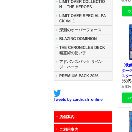
在庫数 
LIMIT OVER COLLECTIO
N －THE HEROES－
LIMIT OVER SPECIAL PA
CK Vol.1
深淵のオーバーフォース
BLAZING DOMINION
THE CHRONICLES DECK
精霊術の使い手
アドバンスパック リベン
〔状態
ジ・ハーツ
ダー
PREMIUM PACK 2026
スタ
ト】{
350円
45}
在庫数 
Tweets by cardrush_online
店舗案内
ご利用案内