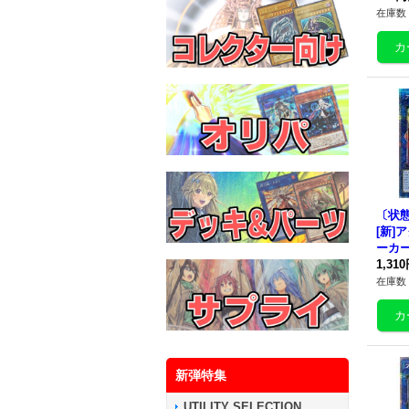
29}
在庫数 
〔状態
[新]
ーカー
【ク
1,31
リー
在庫数 
{アジア
《リ
新弾特集
UTILITY SELECTION