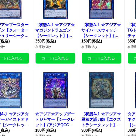
ジア☆ブースター
〔状態A-〕☆アジア☆
〔状態A-〕☆アジア☆
〔状
ゴン【クォーター
マガジンドラムゴン
サイバースウィッチ
TG
チュリーシークレ
【シークレット】{ア
【シークレット】{ア
チャ
{アジアQCCP-J
(税込)
ジアCYHO-JP041}
350円
(税込)
ジアQCCU-JP103}
150円
(税込)
ト】
350
9}《リンク》
《リンク》
《リンク》
50
4枚
在庫数 3枚
在庫数 2枚
在庫数
A-〕☆アジア☆
☆アジア☆アップデー
〔状態A-〕☆アジア☆
☆ア
ターガイストアド
トジャマー【シークレ
黒衣之詔刀師【エクス
ネク
ア【シークレッ
ット】{アジアQCCU-J
トラシークレット】
【シ
アジアDUNE-JP
(税込)
P104}《リンク》
180円
(税込)
{アジアEP19-JP069}
930円
(税込)
ジアT
380
}《リンク》
《リンク》
《リ