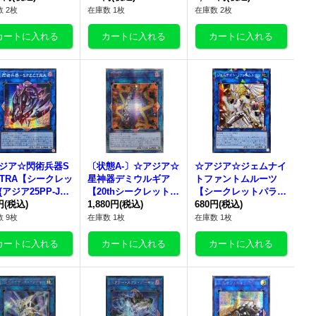
1}《リンク》
《リンク》
《モンスター》
 2枚
在庫数 1枚
在庫数 2枚
ジア☆閃術兵器S
〔状態A-〕☆アジア☆
☆アジア☆ジェムナイ
CTRA【シークレッ
星神器デミウルギア
トファントムルーツ
アジア25PP-JP0
【20thシークレット】
【シークレットパラレ
}《リンク》
円
(税込)
{アジアDANE-JP048}
1,880円
(税込)
ル】{アジアTW02-JP0
680円
(税込)
《リンク》
68}《リンク》
 9枚
在庫数 1枚
在庫数 1枚