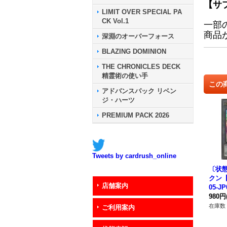
【サ
LIMIT OVER SPECIAL PA
CK Vol.1
一部
商品
深淵のオーバーフォース
BLAZING DOMINION
THE CHRONICLES DECK
精霊術の使い手
この
アドバンスパック リベン
ジ・ハーツ
PREMIUM PACK 2026
Tweets by cardrush_online
〔状態
クン【
店舗案内
05-J
ン》
980円
在庫数 
ご利用案内