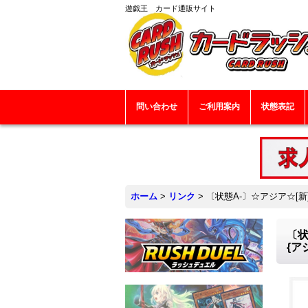
遊戯王 カード通販サイト
問い合わせ
ご利用案内
状態表記
ホーム
>
リンク
>
〔状態A-〕☆アジア☆[新
〔状
{ア