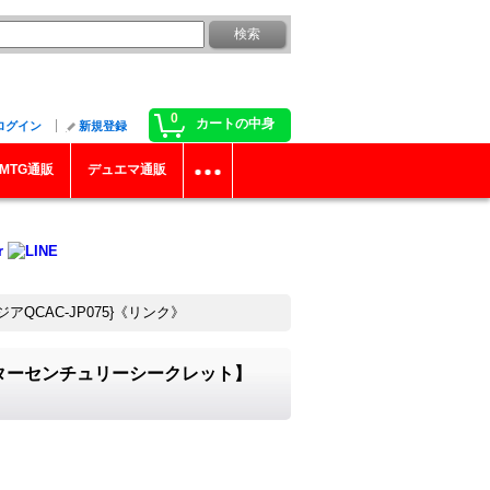
0
カートの中身
ログイン
新規登録
MTG通販
デュエマ通販
QCAC-JP075}《リンク》
ーターセンチュリーシークレット】