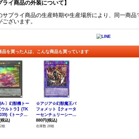
プライ商品の外装について】
のサプライ商品の生産時期や生産場所により、同一商品
がございます。
商品を買った人は、こんな商品も買っています
A-〕幻獣機トー
☆アジア☆幻獣魔王バ
ウルトラ】{TK
フォメット【クォータ
P039}《トーク
ーセンチュリーシーク
(税込)
レット】{アジアAGO
880円
(税込)
V-JP032}《融合》
2枚
在庫数 28枚