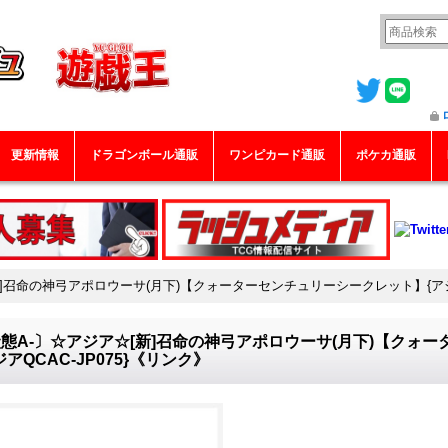
更新情報
ドラゴンボール通販
ワンピカード通販
ポケカ通販
]召命の神弓アポロウーサ(月下)【クォーターセンチュリーシークレット】{アジア
態A-〕☆アジア☆[新]召命の神弓アポロウーサ(月下)【クォ
ジアQCAC-JP075}《リンク》