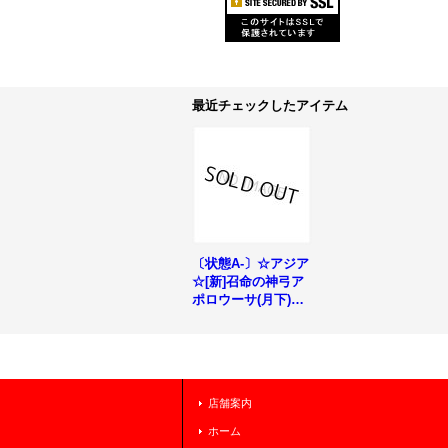
最近チェックしたアイテム
〔状態A-〕☆アジア
☆[新]召命の神弓ア
ポロウーサ(月下)
【クォーターセンチ
ュリーシークレッ
ト】{アジアQCAC-J
P075}《リンク》
店舗案内
ホーム