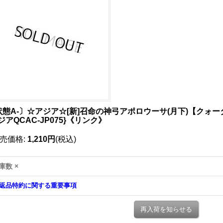
状態A-〕☆アジア☆[新]召命の神弓アポロウーサ(月下)【クォ
ジアQCAC-JP075}《リンク》
売価格
:
1,210円
(税込)
庫数 ×
返品特約に関する重要事項
再入荷を知らせる