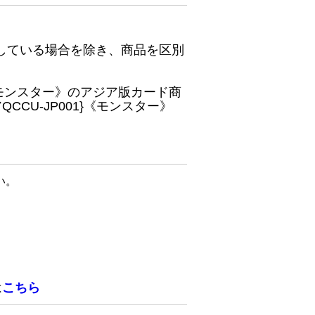
している場合を除き、商品を区別
}《モンスター》のアジア版カード商
CU-JP001}《モンスター》
い。
は
こちら