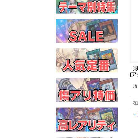
〔
{ア
販
在