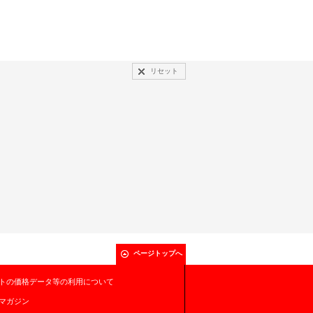
リセット
ページトップへ
トの価格データ等の利用について
マガジン