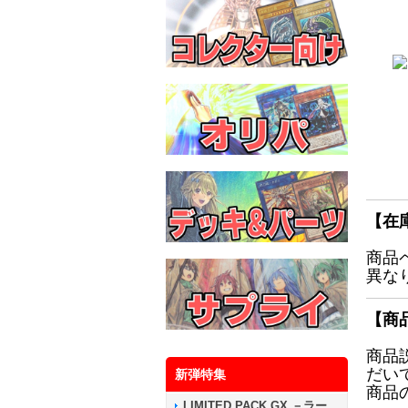
【在
商品
異な
【商
商品
だい
新弾特集
商品
LIMITED PACK GX －ラー