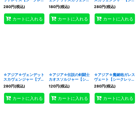
ト】{アジアDABL-
ャー【シークレット】
クレット】{アジア
280
円
(税込)
180
円
(税込)
280
円
(税込)
JP038}《儀式》
{アジアPOTE-JP040}
POTE-JP040}《儀式》
《儀式》
カートに入れる
カートに入れる
カートに入れる
☆アジア☆ヴェンデット
☆アジア☆伝説の剣闘士
☆アジア☆魔鍵砲ガレス
スカヴェンジャー【プリ
カオスソルジャー【シー
ヴェート【シークレッ
ズマティックシークレッ
クレット】{アジア
ト】{アジアDAMA-
280
円
(税込)
120
円
(税込)
280
円
(税込)
ト】{アジアPOTE-
HC01-JP004}《儀式》
JP033}《儀式》
JP040}《儀式》
カートに入れる
カートに入れる
カートに入れる