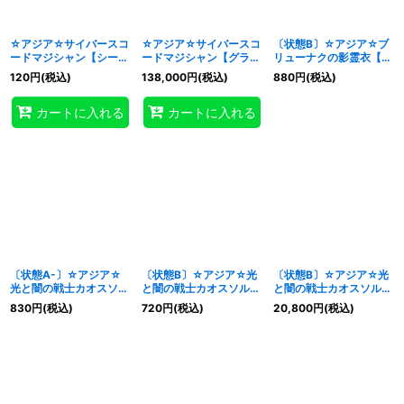
☆アジア☆サイバースコ
☆アジア☆サイバースコ
〔状態B〕☆アジア☆ブ
ードマジシャン【シーク
ードマジシャン【グラン
リューナクの影霊衣【シ
レット】{アジアLOCH-
ドマスター】{アジア
ークレットパラレル】
120
円
(税込)
138,000
円
(税込)
880
円
(税込)
JP017}《儀式》
LOCH-JP017}《儀式》
{アジアTW02-JP082}
《儀式》
カートに入れる
カートに入れる
〔状態A-〕☆アジア☆
〔状態B〕☆アジア☆光
〔状態B〕☆アジア☆光
光と闇の戦士カオスソル
と闇の戦士カオスソルジ
と闇の戦士カオスソルジ
ジャー【シークレット】
ャー【シークレット】
ャー【OFプリズマティ
830
円
(税込)
720
円
(税込)
20,800
円
(税込)
{アジアCORI-JP028}
{アジアCORI-JP028}
ックシークレット】{ア
《儀式》
《儀式》
ジアCORI-JP028}《儀
式》