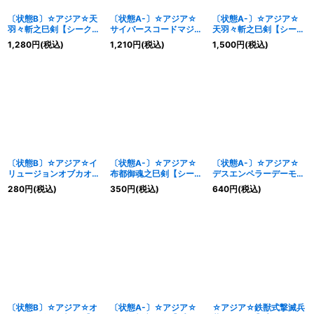
〔状態B〕☆アジア☆天
〔状態A-〕☆アジア☆
〔状態A-〕☆アジア☆
羽々斬之巳剣【シークレ
サイバースコードマジシ
天羽々斬之巳剣【シーク
ット】{アジアWPP6-
ャン【OFプリズマティ
レット】{アジアWPP6-
1,280
円
(税込)
1,210
円
(税込)
1,500
円
(税込)
JP035}《儀式》
ックシークレット】{ア
JP035}《儀式》
ジアLOCH-JP017}《儀
式》
〔状態B〕☆アジア☆イ
〔状態A-〕☆アジア☆
〔状態A-〕☆アジア☆
リュージョンオブカオス
布都御魂之巳剣【シーク
デスエンペラーデーモン
【シークレット】{アジ
レット】{アジアWPP6-
【プリズマティックシー
280
円
(税込)
350
円
(税込)
640
円
(税込)
アTTP1-JP011}《儀
JP034}《儀式》
クレット】{アジア
式》
BPRO-JP031}《儀式》
〔状態B〕☆アジア☆オ
〔状態A-〕☆アジア☆
☆アジア☆鉄獣式撃滅兵