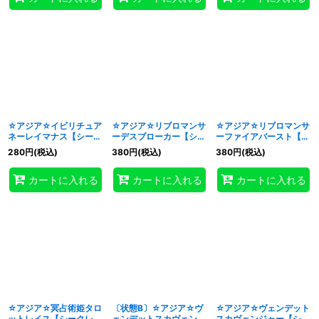
☆アジア☆イビリチュア
☆アジア☆リブロマンサ
☆アジア☆リブロマンサ
ネーレイマナス【シーク
ーデスブローカー【シー
ーファイアバースト【シ
レット】{アジアPHHY-
クレット】{アジア
ークレット】{アジア
280
円
(税込)
380
円
(税込)
380
円
(税込)
JP032}《儀式》
WPP3-JP021}《儀式》
WPP3-JP022}《儀式》
カートに入れる
カートに入れる
カートに入れる
☆アジア☆冥占術姫タロ
〔状態B〕☆アジア☆ヴ
☆アジア☆ヴェンデット
ットレイス【シークレッ
ェンデットスカヴェンジ
スカヴェンジャー【シー