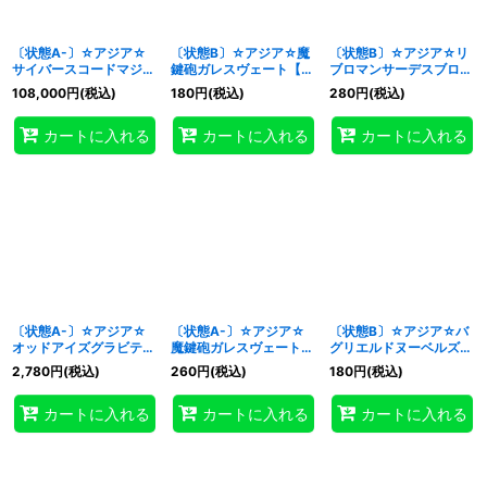
〔状態A-〕☆アジア☆
〔状態B〕☆アジア☆魔
〔状態B〕☆アジア☆リ
サイバースコードマジシ
鍵砲ガレスヴェート【シ
ブロマンサーデスブロー
ャン【グランドマスタ
ークレット】{アジア
カー【シークレット】
108,000
円
(税込)
180
円
(税込)
280
円
(税込)
ー】{アジアLOCH-
DAMA-JP033}《儀
{アジアWPP3-JP021}
JP017}《儀式》
式》
《儀式》
カートに入れる
カートに入れる
カートに入れる
〔状態A-〕☆アジア☆
〔状態A-〕☆アジア☆
〔状態B〕☆アジア☆バ
オッドアイズグラビティ
魔鍵砲ガレスヴェート
グリエルドヌーベルズ
ドラゴン【シークレッ
【シークレット】{アジ
【シークレット】{アジ
2,780
円
(税込)
260
円
(税込)
180
円
(税込)
ト】{アジアBOSH-
アDAMA-JP033}《儀
アDBWS-JP034}《儀
JP043}《儀式》
式》
式》
カートに入れる
カートに入れる
カートに入れる