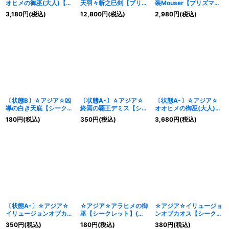
オヒメの御巫(大人)【プ
天羽々斬之巳剣【プリズ
装Mouser【プリズマテ
リズマティックシークレ
マティックシークレッ
ィックシークレット】
3,180
円
(税込)
12,800
円
(税込)
2,980
円
(税込)
ット】{アジアTTP1-
ト】{アジアWPP6-
{アジアDOOD-JP051}
JP063}《儀式》
JP035}《儀式》
《リンク》
〔状態B〕☆アジア☆凶
〔状態A-〕☆アジア☆
〔状態A-〕☆アジア☆
導の白き天底【シークレ
終焉の覇王デミス【シー
オオヒメの御巫(大人)
ット】{アジアPHHY-
クレット】{アジア
【プリズマティックシー
180
円
(税込)
350
円
(税込)
3,680
円
(税込)
JP031}《儀式》
CYHO-JP030}《儀式》
クレット】{アジア
TTP1-JP063}《儀式》
〔状態A-〕☆アジア☆
☆アジア☆アラヒメの御
☆アジア☆イリュージョ
イリュージョンオブカオ
巫【シークレット】{ア
ンオブカオス【シークレ
ス【シークレット】{ア
ジアTTP1-JP064}《儀
ット】{アジアTTP1-
350
円
(税込)
180
円
(税込)
380
円
(税込)
ジアTTP1-JP011}《儀
式》
JP011}《儀式》