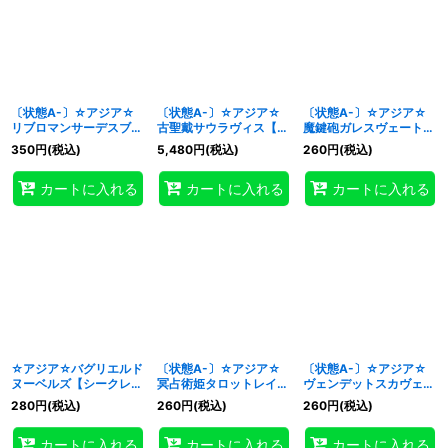
〔状態A-〕☆アジア☆
〔状態A-〕☆アジア☆
〔状態A-〕☆アジア☆
リブロマンサーデスブロ
古聖戴サウラヴィス【シ
魔鍵砲ガレスヴェート
ーカー【シークレット】
ークレット】{アジア
【プリズマティックシー
350
円
(税込)
5,480
円
(税込)
260
円
(税込)
{アジアWPP3-JP021}
INOV-JP037}《儀式》
クレット】{アジア
《儀式》
DAMA-JP033}《儀
カートに入れる
カートに入れる
カートに入れる
式》
☆アジア☆バグリエルド
〔状態A-〕☆アジア☆
〔状態A-〕☆アジア☆
ヌーベルズ【シークレッ
冥占術姫タロットレイス
ヴェンデットスカヴェン
ト】{アジアDBWS-
【プリズマティックシー
ジャー【プリズマティッ
280
円
(税込)
260
円
(税込)
260
円
(税込)
JP034}《儀式》
クレット】{アジア
クシークレット】{アジ
DABL-JP038}《儀式》
アPOTE-JP040}《儀
カートに入れる
カートに入れる
カートに入れる
式》