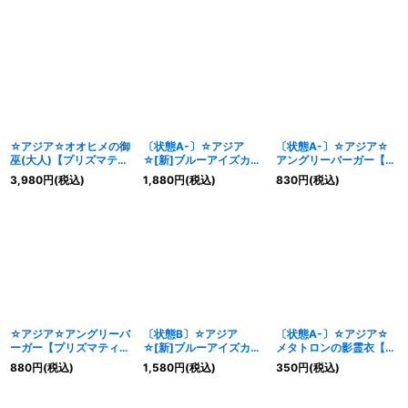
式》
☆アジア☆オオヒメの御
〔状態A-〕☆アジア
〔状態A-〕☆アジア☆
巫(大人)【プリズマティ
☆[新]ブルーアイズカオ
アングリーバーガー【プ
ックシークレット】{ア
スMAXドラゴン(左向)
リズマティックシークレ
3,980
円
(税込)
1,880
円
(税込)
830
円
(税込)
ジアTTP1-JP063}《儀
【クォーターセンチュリ
ット】{アジアDUAD-
式》
ーシークレット】{アジ
JP029}《儀式》
アQCAC-JP001}《儀
式》
☆アジア☆アングリーバ
〔状態B〕☆アジア
〔状態A-〕☆アジア☆
ーガー【プリズマティッ
☆[新]ブルーアイズカオ
メタトロンの影霊衣【シ
クシークレット】{アジ
スMAXドラゴン(左向)
ークレットパラレル】
880
円
(税込)
1,580
円
(税込)
350
円
(税込)
アDUAD-JP029}《儀
【クォーターセンチュリ
{アジアTW02-JP074}
式》
ーシークレット】{アジ
《儀式》
アQCAC-JP001}《儀