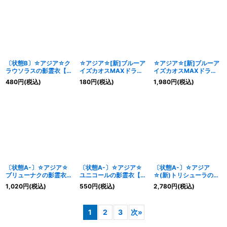
式》
〔状態B〕☆アジア☆ク
☆アジア☆[新]ブルーア
☆アジア☆[新]ブルーア
ラウソラスの影霊衣【シ
イズカオスMAXドラゴ
イズカオスMAXドラゴ
ークレットパラレル】
ン(左向)【シークレッ
ン(左向)【クォーターセ
480
円
(税込)
180
円
(税込)
1,980
円
(税込)
{アジアTW02-JP081}
ト】{アジアQCAC-
ンチュリーシークレッ
《儀式》
JP001}《儀式》
ト】{アジアQCAC-
JP001}《儀式》
〔状態A-〕☆アジア☆
〔状態A-〕☆アジア☆
〔状態A-〕☆アジア
ブリューナクの影霊衣
ユニコールの影霊衣【シ
☆(新)トリシューラの影
【シークレットパラレ
ークレットパラレル】
霊衣【クォーターセンチ
1,020
円
(税込)
550
円
(税込)
2,780
円
(税込)
ル】{アジアTW02-
{アジアTW02-JP084}
ュリーシークレット】
JP082}《儀式》
《儀式》
{アジアTW02-JP083}
《儀式》
1
2
3
次
»