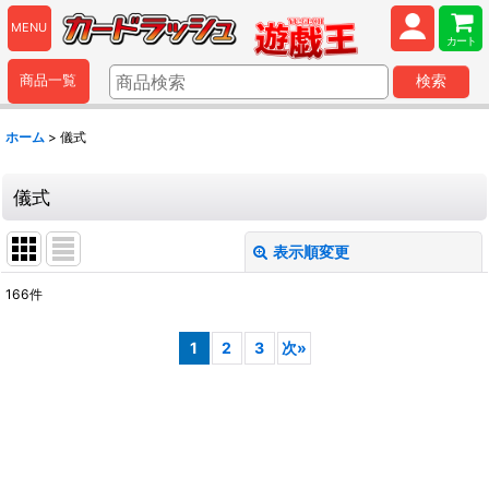
MENU
カート
商品一覧
検索
ホーム
>
儀式
儀式
表示順変更
閉じる
166
件
表示数
:
1
2
3
次
»
並び順
:
絞り込む