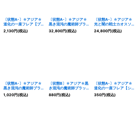
〔状態A-〕☆アジア☆
〔状態A-〕☆アジア☆
〔状態A-〕☆アジア☆
道化の一座フレア【プリ
黒き混沌の魔術師ブラッ
光と闇の戦士カオスソル
ズマティックシークレッ
クカオス【OFプリズマ
ジャー【OFプリズマテ
2,130
円
(税込)
32,800
円
(税込)
24,800
円
(税込)
ト】{アジアBLZD-
ティックシークレット】
ィックシークレット】
JP029}《儀式》
{アジアCORI-JP027}
{アジアCORI-JP028}
《儀式》
《儀式》
〔状態A-〕☆アジア☆
〔状態B〕☆アジア☆黒
〔状態A-〕☆アジア☆
黒き混沌の魔術師ブラッ
き混沌の魔術師ブラック
道化の一座フレア【シー
クカオス【シークレッ
カオス【シークレット】
クレット】{アジア
1,020
円
(税込)
880
円
(税込)
350
円
(税込)
ト】{アジアCORI-
{アジアCORI-JP027}
BLZD-JP029}《儀式》
JP027}《儀式》
《儀式》