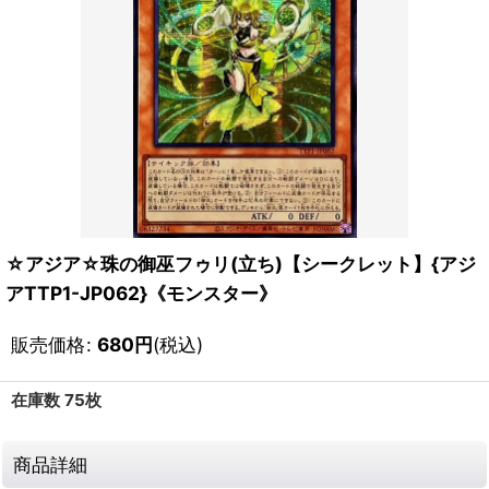
☆アジア☆珠の御巫フゥリ(立ち)【シークレット】{アジ
アTTP1-JP062}《モンスター》
販売価格
:
680
円
(税込)
在庫数 75枚
商品詳細