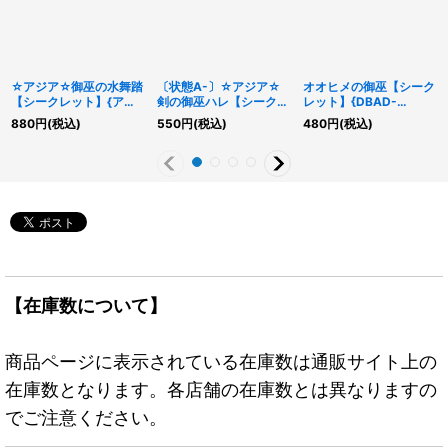
☆アジア☆御巫の水舞踏
〔状態A-〕☆アジア☆
オオヒメの御巫【シーク
【シークレット】{アジ
剣の御巫ハレ【シークレ
レット】{DBAD-
アTTP1-JP069}《魔
ット】{アジアTTP1-
JP027}《儀式》
880
円
(税込)
550
円
(税込)
480
円
(税込)
法》
JP060}《モンスター》
【在庫数について】
商品ページに表示されている在庫数は通販サイト上の
在庫数となります。各店舗の在庫数とは異なりますの
でご注意ください。